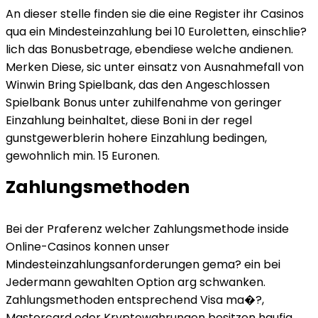
An dieser stelle finden sie die eine Register ihr Casinos
qua ein Mindesteinzahlung bei 10 Euroletten, einschlie?
lich das Bonusbetrage, ebendiese welche andienen.
Merken Diese, sic unter einsatz von Ausnahmefall von
Winwin Bring Spielbank, das den Angeschlossen
Spielbank Bonus unter zuhilfenahme von geringer
Einzahlung beinhaltet, diese Boni in der regel
gunstgewerblerin hohere Einzahlung bedingen,
gewohnlich min. 15 Euronen.
Zahlungsmethoden
Bei der Praferenz welcher Zahlungsmethode inside
Online-Casinos konnen unser
Mindesteinzahlungsanforderungen gema? ein bei
Jedermann gewahlten Option arg schwanken.
Zahlungsmethoden entsprechend Visa ma�?,
Mastercard oder Kryptowahrungen besitzen haufig