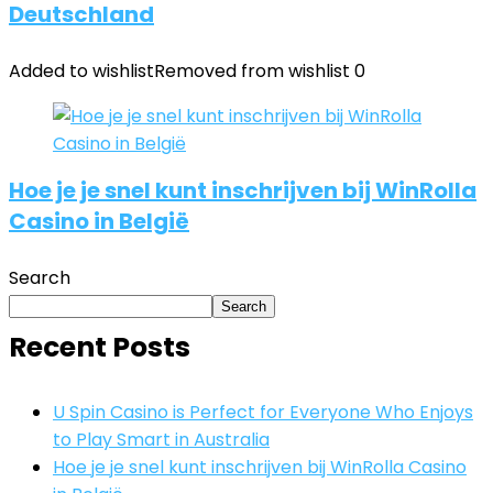
Deutschland
Added to wishlist
Removed from wishlist
0
Hoe je je snel kunt inschrijven bij WinRolla
Casino in België
Search
Search
Recent Posts
U Spin Casino is Perfect for Everyone Who Enjoys
to Play Smart in Australia
Hoe je je snel kunt inschrijven bij WinRolla Casino