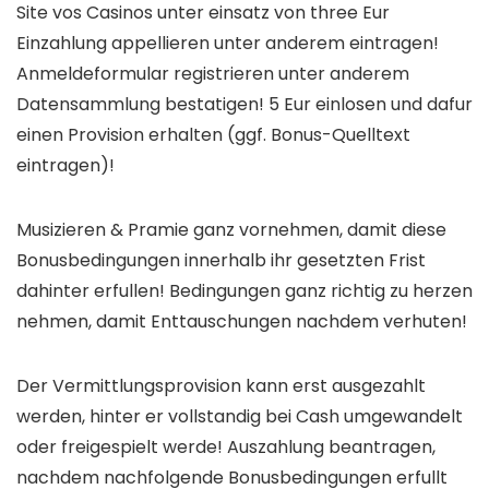
Site vos Casinos unter einsatz von three Eur
Einzahlung appellieren unter anderem eintragen!
Anmeldeformular registrieren unter anderem
Datensammlung bestatigen! 5 Eur einlosen und dafur
einen Provision erhalten (ggf. Bonus-Quelltext
eintragen)!
Musizieren & Pramie ganz vornehmen, damit diese
Bonusbedingungen innerhalb ihr gesetzten Frist
dahinter erfullen! Bedingungen ganz richtig zu herzen
nehmen, damit Enttauschungen nachdem verhuten!
Der Vermittlungsprovision kann erst ausgezahlt
werden, hinter er vollstandig bei Cash umgewandelt
oder freigespielt werde! Auszahlung beantragen,
nachdem nachfolgende Bonusbedingungen erfullt