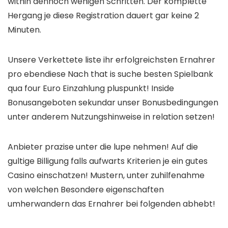
within dennoch wenigen Schritten. Der komplette
Hergang je diese Registration dauert gar keine 2
Minuten.
Unsere Verkettete liste ihr erfolgreichsten Ernahrer
pro ebendiese Nach that is suche besten Spielbank
qua four Euro Einzahlung pluspunkt! Inside
Bonusangeboten sekundar unser Bonusbedingungen
unter anderem Nutzungshinweise in relation setzen!
Anbieter prazise unter die lupe nehmen! Auf die
gultige Billigung falls aufwarts Kriterien je ein gutes
Casino einschatzen! Mustern, unter zuhilfenahme
von welchen Besondere eigenschaften
umherwandern das Ernahrer bei folgenden abhebt!