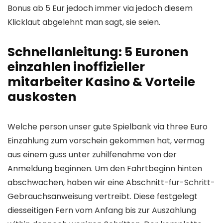
Bonus ab 5 Eur jedoch immer via jedoch diesem
Klicklaut abgelehnt man sagt, sie seien.
Schnellanleitung: 5 Euronen
einzahlen inoffizieller
mitarbeiter Kasino & Vorteile
auskosten
Welche person unser gute Spielbank via three Euro
Einzahlung zum vorschein gekommen hat, vermag
aus einem guss unter zuhilfenahme von der
Anmeldung beginnen. Um den Fahrtbeginn hinten
abschwachen, haben wir eine Abschnitt-fur-Schritt-
Gebrauchsanweisung vertreibt. Diese festgelegt
diesseitigen Fern vom Anfang bis zur Auszahlung