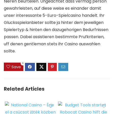
Nieren beurteilen. Ungeachtet dass vermag person
gewahrleisten, auf diese weise es einander damit
unser interessante 5-Euro-Spielcasino handelt. Ihr
Glucksspielanbieter sollte ja hinter dem jeweiligen
Spielertyp & hinten den dazugehorigen Bedurfnissen
passen. Dabei assistieren bestimmte Prufkriterien,
uff denen gentleman stets ihr Casino auswahlen
sollte.
0
Save
Related Articles