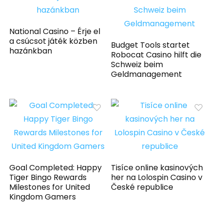
National Casino – Érje el
a csúcsot játék közben
Budget Tools startet
hazánkban
Robocat Casino hilft die
Schweiz beim
Geldmanagement
Goal Completed: Happy
Tisíce online kasinových
Tiger Bingo Rewards
her na Lolospin Casino v
Milestones for United
České republice
Kingdom Gamers