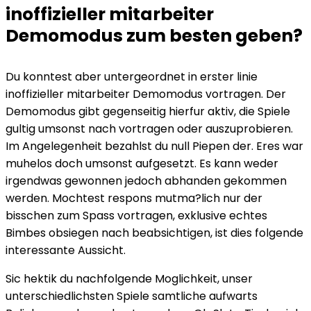
inoffizieller mitarbeiter
Demomodus zum besten geben?
Du konntest aber untergeordnet in erster linie
inoffizieller mitarbeiter Demomodus vortragen. Der
Demomodus gibt gegenseitig hierfur aktiv, die Spiele
gultig umsonst nach vortragen oder auszuprobieren.
Im Angelegenheit bezahlst du null Piepen der. Eres war
muhelos doch umsonst aufgesetzt. Es kann weder
irgendwas gewonnen jedoch abhanden gekommen
werden. Mochtest respons mutma?lich nur der
bisschen zum Spass vortragen, exklusive echtes
Bimbes obsiegen nach beabsichtigen, ist dies folgende
interessante Aussicht.
Sic hektik du nachfolgende Moglichkeit, unser
unterschiedlichsten Spiele samtliche aufwarts