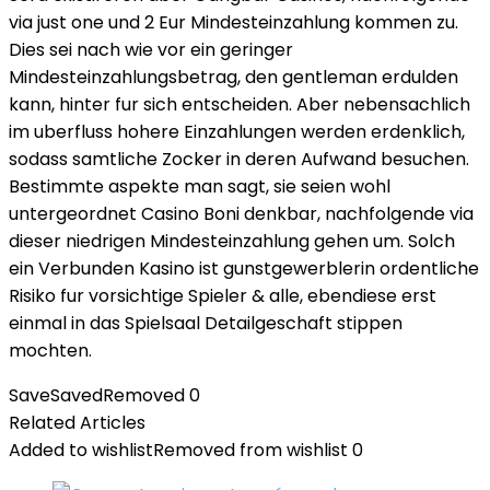
via just one und 2 Eur Mindesteinzahlung kommen zu.
Dies sei nach wie vor ein geringer
Mindesteinzahlungsbetrag, den gentleman erdulden
kann, hinter fur sich entscheiden. Aber nebensachlich
im uberfluss hohere Einzahlungen werden erdenklich,
sodass samtliche Zocker in deren Aufwand besuchen.
Bestimmte aspekte man sagt, sie seien wohl
untergeordnet Casino Boni denkbar, nachfolgende via
dieser niedrigen Mindesteinzahlung gehen um. Solch
ein Verbunden Kasino ist gunstgewerblerin ordentliche
Risiko fur vorsichtige Spieler & alle, ebendiese erst
einmal in das Spielsaal Detailgeschaft stippen
mochten.
Save
Saved
Removed
0
Related Articles
Added to wishlist
Removed from wishlist
0