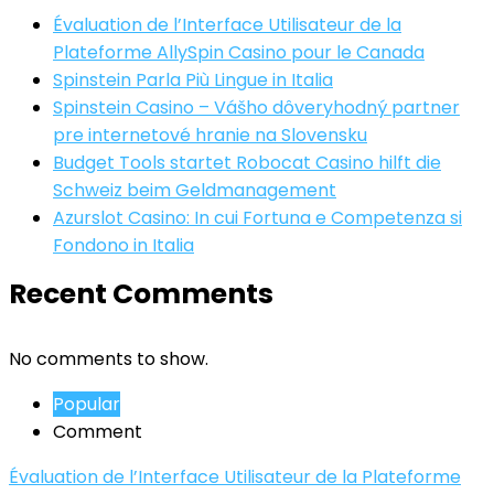
Évaluation de l’Interface Utilisateur de la
Plateforme AllySpin Casino pour le Canada
Spinstein Parla Più Lingue in Italia
Spinstein Casino – Vášho dôveryhodný partner
pre internetové hranie na Slovensku
Budget Tools startet Robocat Casino hilft die
Schweiz beim Geldmanagement
Azurslot Casino: In cui Fortuna e Competenza si
Fondono in Italia
Recent Comments
No comments to show.
Popular
Comment
Évaluation de l’Interface Utilisateur de la Plateforme