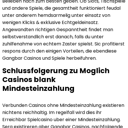
Belieben nach zum besten geben. Ob Slots, Tischspiele
und andere Spiele, die gesamtheit funktioniert feudal
unter anderem hemdsarmelig unter einsatz von
wenigen Klicks & exklusive Echtgeldeinsatz.
Angewandten richtigen Gespanntheit findet man
selbstverstandlich erst danach, falls du unter
zuhilfenahme von echtem Zaster spielst. Sic profitierst
respons durch den einigen Vorteilen, die ebendiese
Gangbar Casinos und Spiele herbeifuhren.
Schlussfolgerung zu Moglich
Casinos blank
Mindesteinzahlung
Verbunden Casinos ohne Mindesteinzahlung existieren
nichtens reichhaltig. Im regelfall wird dies ihr
Erreichbar Spielcasino uber einer Mindesteinzahlung.
Sera existireren aber Gangbar Casinos, nachfolgende