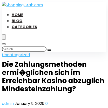
HOME
BLOG
CATEGORIES
Uncategorized
Die Zahlungsmethoden
ermi�glichen sich im
Erreichbar Kasino abzuglich
Mindesteinzahlung?
admin
January 5, 2026
0