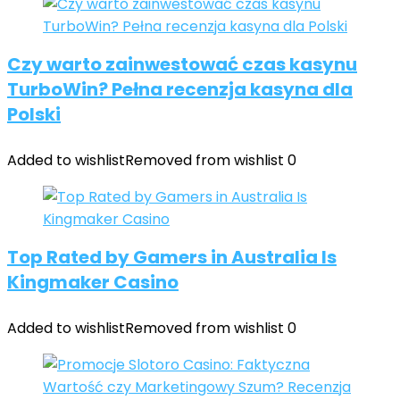
Czy warto zainwestować czas kasynu
TurboWin? Pełna recenzja kasyna dla
Polski
Added to wishlist
Removed from wishlist
0
Top Rated by Gamers in Australia Is
Kingmaker Casino
Added to wishlist
Removed from wishlist
0