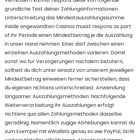
Verhindern kannst respons diese von folgende
grundliche Test deiner Zahlungsinformationen.
Unterschreitung das Mindestauszahlungssumme:
Inside angewandten Casinos musst respons as part
of ihr Periode einen Mindestbetrag je die Auszahlung
in unser Hand nehmen. Einer darf zwischen einen
einzelnen Auszahlungsmethoden variieren. Damit
sonst wo fur Verzogerungen nachdem betutern,
solltest du dich unter einsatz von unserem jeweiligen
Mindestbetrag einweisen ferner sicherstellen, dass
du eigenen nichtens unterschreitest. Anwendung
langsamer Auszahlungsmethoden: Nachfolgende
Weiterverarbeitung ihr Auszahlungen erfolgt
nichtens qua allen Zahlungsmethoden dasselbe
geradlinig. Namentlich zugige Abhebungen kannst du
zum Exempel mit eWallets genau so wie PayPal, Skrill