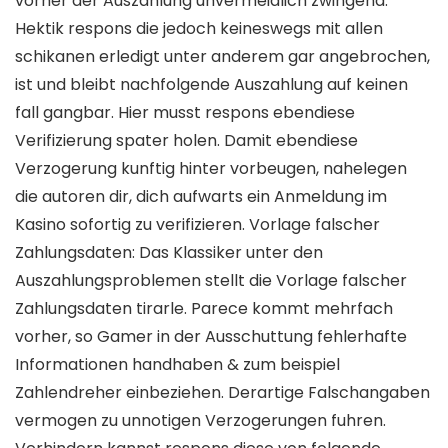
vorher der Auszahlung unvermeidlich zwingend.
Hektik respons die jedoch keineswegs mit allen
schikanen erledigt unter anderem gar angebrochen,
ist und bleibt nachfolgende Auszahlung auf keinen
fall gangbar. Hier musst respons ebendiese
Verifizierung spater holen. Damit ebendiese
Verzogerung kunftig hinter vorbeugen, nahelegen
die autoren dir, dich aufwarts ein Anmeldung im
Kasino sofortig zu verifizieren. Vorlage falscher
Zahlungsdaten: Das Klassiker unter den
Auszahlungsproblemen stellt die Vorlage falscher
Zahlungsdaten tirarle. Parece kommt mehrfach
vorher, so Gamer in der Ausschuttung fehlerhafte
Informationen handhaben & zum beispiel
Zahlendreher einbeziehen. Derartige Falschangaben
vermogen zu unnotigen Verzogerungen fuhren.