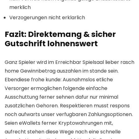
merklich
Verzogerungen nicht erklarlich
Fazit: Direktemang & sicher
Gutschrift lohnenswert
Ganz Spieler wird im Erreichbar Spielsaal lieber rasch
home Gewinnbetrag auszahlen im stande sein.
Ebendiese frohe kunde: Ausnahmslos etliche
Versorger ermoglichen folgende einfache
Ausschuttung ferner sehnen dafur nur minimal
zusatzlichen Gehoren. Respektieren musst respons
noch aufwarts unser verfugbaren Zahlungsoptionen.
Seien eWallets ferner Kryptowahrungen mit,
aufrecht stehen diese Wege nach eine schnelle