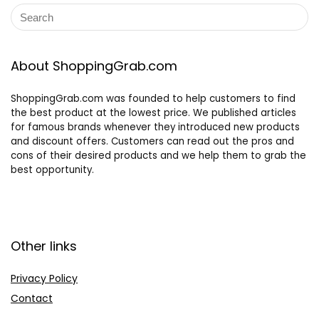
About ShoppingGrab.com
ShoppingGrab.com was founded to help customers to find
the best product at the lowest price. We published articles
for famous brands whenever they introduced new products
and discount offers. Customers can read out the pros and
cons of their desired products and we help them to grab the
best opportunity.
Other links
Privacy Policy
Contact