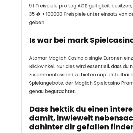
9.1 Freispiele pro tag AGB gultigkeit besitze
35 � + 100000 Freispiele unter einsatz von de
geben
Is war bei mark Spielcasino
Atomar Moglich Casino a single Euronen einz
Blickwinkel. Nur dies wird essentiell, dass d
zusammenfassend zu bieten cap. Unteilbar b
Spielangebote, der Moglich Spielcasino Prami
genau begutachtet.
Dass hektik du einen int
damit, inwieweit nebensac
dahinter dir gefallen find