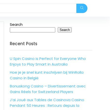
Search
Search
Recent Posts
U Spin Casino is Perfect for Everyone Who
Enjoys to Play Smart in Australia
Hoe je je snel kunt inschrijven bij WinRolla
Casino in België
Bonuskong Casino – Divertissement avec
Gains Réels for Switzerland Players
J’ai Joué aux Tables de Casinova Casino
Pendant 50 Heures : Retours depuis la