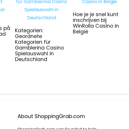
Hoe je je snel kunt
inschrijven bij
WinRolla Casino in
s på
Kategorien:
België
vad
Geordnete
Kategorien für
Gamblerina Casino
Spielauswahl in
Deutschland
About ShoppingGrab.com