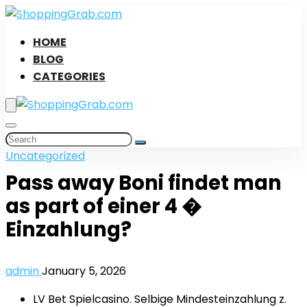
HOME
BLOG
CATEGORIES
Uncategorized
Pass away Boni findet man
as part of einer 4 �
Einzahlung?
admin
January 5, 2026
LV Bet Spielcasino. Selbige Mindesteinzahlung z.