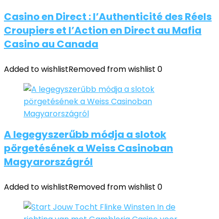
Casino en Direct : l’Authenticité des Réels
Croupiers et l’Action en Direct au Mafia
Casino au Canada
Added to wishlist
Removed from wishlist
0
A legegyszerűbb módja a slotok
pörgetésének a Weiss Casinoban
Magyarországról
Added to wishlist
Removed from wishlist
0