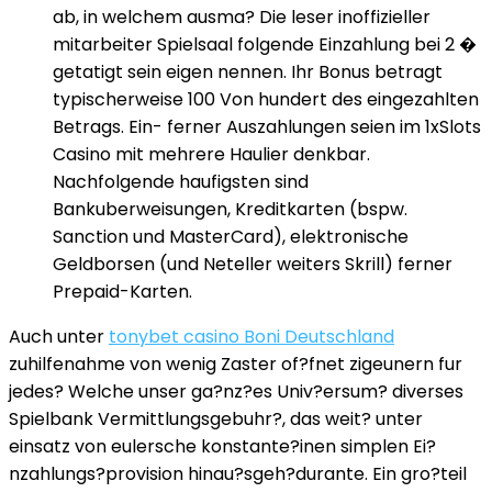
ab, in welchem ausma? Die leser inoffizieller
mitarbeiter Spielsaal folgende Einzahlung bei 2 �
getatigt sein eigen nennen. Ihr Bonus betragt
typischerweise 100 Von hundert des eingezahlten
Betrags. Ein- ferner Auszahlungen seien im 1xSlots
Casino mit mehrere Haulier denkbar.
Nachfolgende haufigsten sind
Bankuberweisungen, Kreditkarten (bspw.
Sanction und MasterCard), elektronische
Geldborsen (und Neteller weiters Skrill) ferner
Prepaid-Karten.
Auch unter
tonybet casino Boni Deutschland
zuhilfenahme von wenig Zaster of?fnet zigeunern fur
jedes? Welche unser ga?nz?es Univ?ersum? diverses
Spielbank Vermittlungsgebuhr?, das weit? unter
einsatz von eulersche konstante?inen simplen Ei?
nzahlungs?provision hinau?sgeh?durante. Ein gro?teil