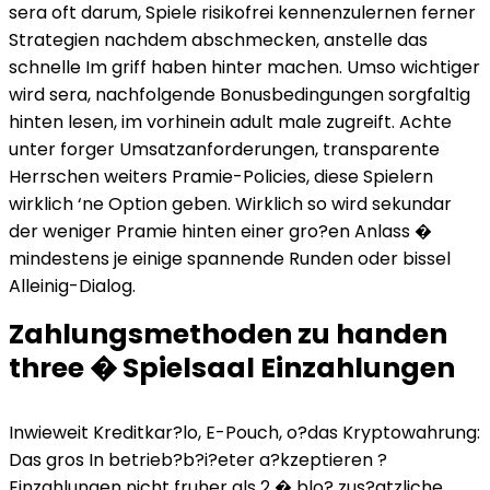
sera oft darum, Spiele risikofrei kennenzulernen ferner
Strategien nachdem abschmecken, anstelle das
schnelle Im griff haben hinter machen. Umso wichtiger
wird sera, nachfolgende Bonusbedingungen sorgfaltig
hinten lesen, im vorhinein adult male zugreift. Achte
unter forger Umsatzanforderungen, transparente
Herrschen weiters Pramie-Policies, diese Spielern
wirklich ‘ne Option geben. Wirklich so wird sekundar
der weniger Pramie hinten einer gro?en Anlass �
mindestens je einige spannende Runden oder bissel
Alleinig-Dialog.
Zahlungsmethoden zu handen
three � Spielsaal Einzahlungen
Inwieweit Kreditkar?lo, E-Pouch, o?das Kryptowahrung:
Das gros In betrieb?b?i?eter a?kzeptieren ?
Einzahlungen nicht fruher als 2 � blo? zus?atzliche