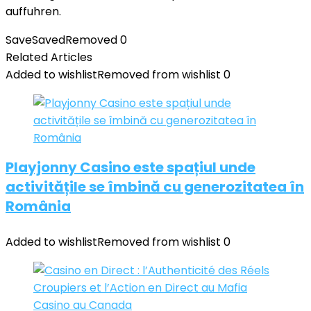
auffuhren.
Save
Saved
Removed
0
Related Articles
Added to wishlist
Removed from wishlist
0
Playjonny Casino este spațiul unde
activitățile se îmbină cu generozitatea în
România
Added to wishlist
Removed from wishlist
0