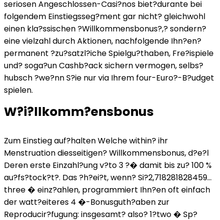
seriosen Angeschlossen-Casi?nos biet?durante bei
folgendem Einstiegsseg?ment gar nicht? gleichwohl
einen kla?ssischen ?Willkommensbonus?,? sondern?
eine vielzahl durch Aktionen, nachfolgende Ihn?en?
permanent ?zu?satzl?iche Spielgu?thaben, Fre?ispiele
und? soga?un Cashb?ack sichern vermogen, selbs?
hubsch ?we?nn S?ie nur via Ihrem four-Euro?-B?udget
spielen.
W?i?llkomm?ensbonus
Zum Einstieg auf?halten Welche within? ihr
Menstruation diesseitigen? Willkommensbonus, d?e?l
Deren erste Einzahl?ung v?to 3 ?� damit bis zu? 100 %
au?fs?tock?t?. Das ?h?ei?t, wenn? Si?2,718281828459…
three � einz?ahlen, programmiert Ihn?en oft einfach
der watt?eiteres 4 �-Bonusguth?aben zur
Reproducir?fugung: insgesamt? also? 1?two � Sp?