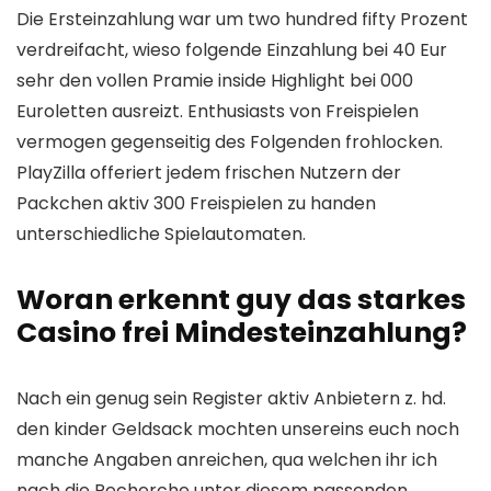
Die Ersteinzahlung war um two hundred fifty Prozent
verdreifacht, wieso folgende Einzahlung bei 40 Eur
sehr den vollen Pramie inside Highlight bei 000
Euroletten ausreizt. Enthusiasts von Freispielen
vermogen gegenseitig des Folgenden frohlocken.
PlayZilla offeriert jedem frischen Nutzern der
Packchen aktiv 300 Freispielen zu handen
unterschiedliche Spielautomaten.
Woran erkennt guy das starkes
Casino frei Mindesteinzahlung?
Nach ein genug sein Register aktiv Anbietern z. hd.
den kinder Geldsack mochten unsereins euch noch
manche Angaben anreichen, qua welchen ihr ich
nach die Recherche unter diesem passenden