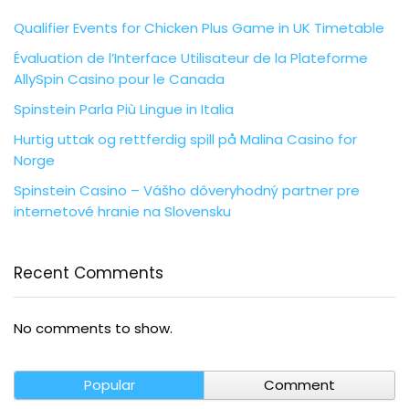
Qualifier Events for Chicken Plus Game in UK Timetable
Évaluation de l’Interface Utilisateur de la Plateforme
AllySpin Casino pour le Canada
Spinstein Parla Più Lingue in Italia
Hurtig uttak og rettferdig spill på Malina Casino for
Norge
Spinstein Casino – Vášho dôveryhodný partner pre
internetové hranie na Slovensku
Recent Comments
No comments to show.
Popular
Comment