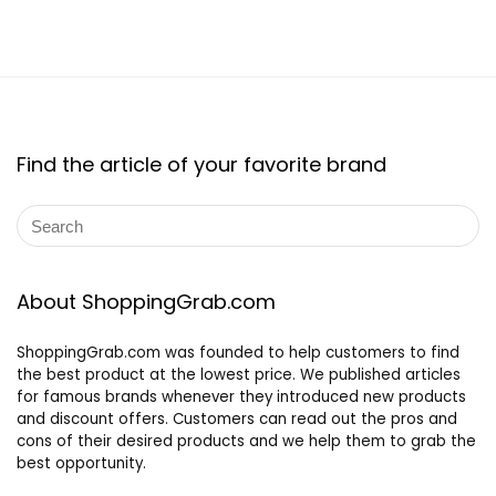
Find the article of your favorite brand
About ShoppingGrab.com
ShoppingGrab.com was founded to help customers to find
the best product at the lowest price. We published articles
for famous brands whenever they introduced new products
and discount offers. Customers can read out the pros and
cons of their desired products and we help them to grab the
best opportunity.