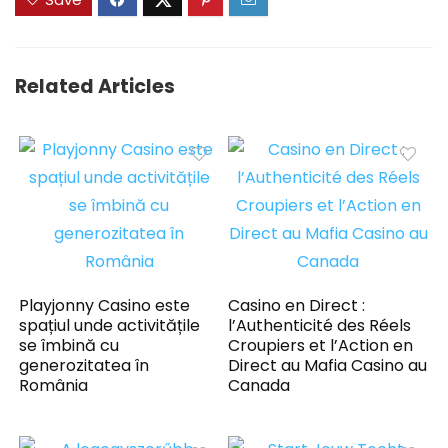
Related Articles
Playjonny Casino este
Casino en Direct :
spațiul unde activitățile
l’Authenticité des Réels
se îmbină cu
Croupiers et l’Action en
generozitatea în
Direct au Mafia Casino au
România
Canada