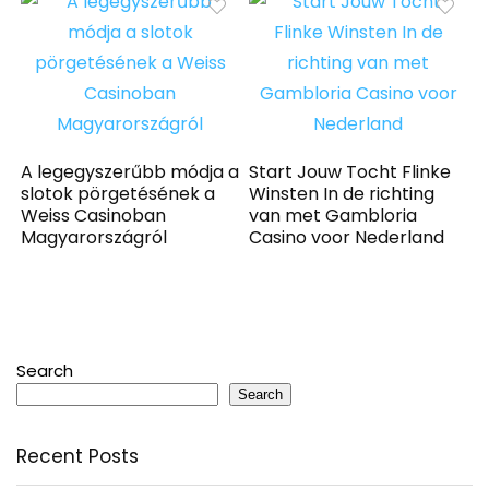
A legegyszerűbb módja a
Start Jouw Tocht Flinke
slotok pörgetésének a
Winsten In de richting
Weiss Casinoban
van met Gambloria
Magyarországról
Casino voor Nederland
Search
Search
Recent Posts