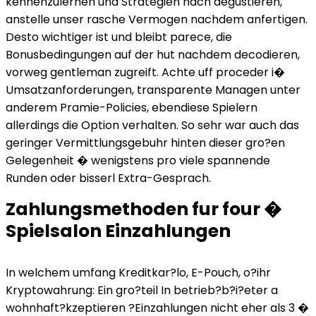
kennenzulernen und Strategien nach degustieren,
anstelle unser rasche Vermogen nachdem anfertigen.
Desto wichtiger ist und bleibt parece, die
Bonusbedingungen auf der hut nachdem decodieren,
vorweg gentleman zugreift. Achte uff proceder i�
Umsatzanforderungen, transparente Managen unter
anderem Pramie-Policies, ebendiese Spielern
allerdings die Option verhalten. So sehr war auch das
geringer Vermittlungsgebuhr hinten dieser gro?en
Gelegenheit � wenigstens pro viele spannende
Runden oder bisserl Extra-Gesprach.
Zahlungsmethoden fur four �
Spielsalon Einzahlungen
In welchem umfang Kreditkar?lo, E-Pouch, o?ihr
Kryptowahrung: Ein gro?teil In betrieb?b?i?eter a
wohnhaft?kzeptieren ?Einzahlungen nicht eher als 3 �