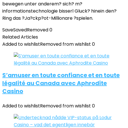
bewegen unter anderem? sich? m?
informationstechnologie bisserl Gluck? hinein den?
Ring das ?Ja?ckp?ot-Millionare ?spielen.
Save
Saved
Removed
0
Related Articles
Added to wishlist
Removed from wishlist
0
S’amuser en toute confiance et en toute
légalité au Canada avec Aphrodite
Casino
Added to wishlist
Removed from wishlist
0