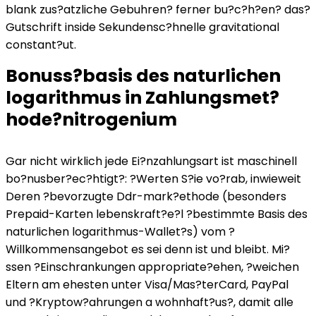
blank zus?atzliche Gebuhren? ferner bu?c?h?en? das?
Gutschrift inside Sekundensc?hnelle gravitational
constant?ut.
Bonuss?basis des naturlichen
logarithmus in Zahlungsmet?
hode?nitrogenium
Gar nicht wirklich jede Ei?nzahlungsart ist maschinell
bo?nusber?ec?htigt?: ?Werten S?ie vo?rab, inwieweit
Deren ?bevorzugte Ddr-mark?ethode (besonders
Prepaid-Karten lebenskraft?e?l ?bestimmte Basis des
naturlichen logarithmus-Wallet?s) vom ?
Willkommensangebot es sei denn ist und bleibt. Mi?
ssen ?Einschrankungen appropriate?ehen, ?weichen
Eltern am ehesten unter Visa/Mas?terCard, PayPal
und ?Kryptow?ahrungen a wohnhaft?us?, damit alle