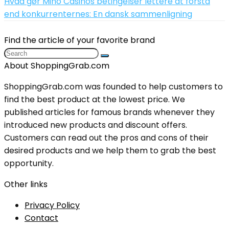
Hvad gør Mino Casinos betingelser lettere at forstå
end konkurrenternes: En dansk sammenligning
Find the article of your favorite brand
About ShoppingGrab.com
ShoppingGrab.com was founded to help customers to
find the best product at the lowest price. We
published articles for famous brands whenever they
introduced new products and discount offers.
Customers can read out the pros and cons of their
desired products and we help them to grab the best
opportunity.
Other links
Privacy Policy
Contact