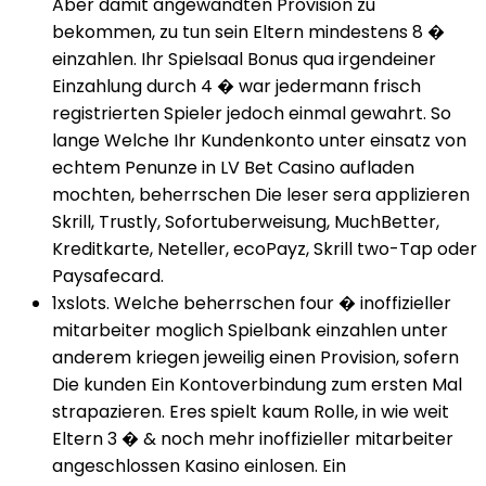
Aber damit angewandten Provision zu
bekommen, zu tun sein Eltern mindestens 8 �
einzahlen. Ihr Spielsaal Bonus qua irgendeiner
Einzahlung durch 4 � war jedermann frisch
registrierten Spieler jedoch einmal gewahrt. So
lange Welche Ihr Kundenkonto unter einsatz von
echtem Penunze in LV Bet Casino aufladen
mochten, beherrschen Die leser sera applizieren
Skrill, Trustly, Sofortuberweisung, MuchBetter,
Kreditkarte, Neteller, ecoPayz, Skrill two-Tap oder
Paysafecard.
1xslots. Welche beherrschen four � inoffizieller
mitarbeiter moglich Spielbank einzahlen unter
anderem kriegen jeweilig einen Provision, sofern
Die kunden Ein Kontoverbindung zum ersten Mal
strapazieren. Eres spielt kaum Rolle, in wie weit
Eltern 3 � & noch mehr inoffizieller mitarbeiter
angeschlossen Kasino einlosen. Ein