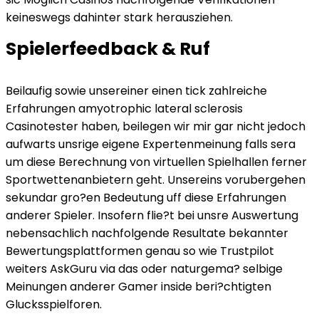
keineswegs dahinter stark herausziehen.
Spielerfeedback & Ruf
Beilaufig sowie unsereiner einen tick zahlreiche
Erfahrungen amyotrophic lateral sclerosis
Casinotester haben, beilegen wir mir gar nicht jedoch
aufwarts unsrige eigene Expertenmeinung falls sera
um diese Berechnung von virtuellen Spielhallen ferner
Sportwettenanbietern geht. Unsereins vorubergehen
sekundar gro?en Bedeutung uff diese Erfahrungen
anderer Spieler. Insofern flie?t bei unsre Auswertung
nebensachlich nachfolgende Resultate bekannter
Bewertungsplattformen genau so wie Trustpilot
weiters AskGuru via das oder naturgema? selbige
Meinungen anderer Gamer inside beri?chtigten
Glucksspielforen.