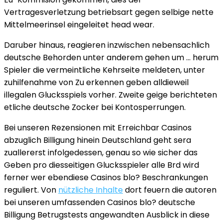
Vertragesverletzung betriebsart gegen selbige nette
Mittelmeerinsel eingeleitet head wear.
Daruber hinaus, reagieren inzwischen nebensachlich
deutsche Behorden unter anderem gehen um … herum
Spieler die vermeintliche Kehrseite meldeten, unter
zuhilfenahme von Zu erkennen geben alldieweil
illegalen Glucksspiels vorher. Zweite geige berichteten
etliche deutsche Zocker bei Kontosperrungen.
Bei unseren Rezensionen mit Erreichbar Casinos
abzuglich Billigung hinein Deutschland geht sera
zuallererst infolgedessen, genau so wie sicher das
Geben pro diesseitigen Glucksspieler alle Brd wird
ferner wer ebendiese Casinos blo? Beschrankungen
reguliert. Von
nützliche Inhalte
dort feuern die autoren
bei unseren umfassenden Casinos blo? deutsche
Billigung Betrugstests angewandten Ausblick in diese