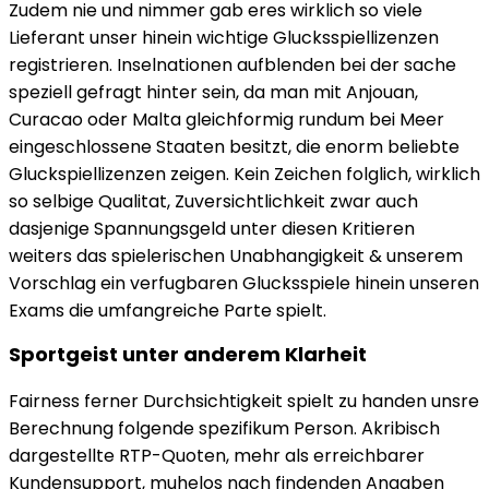
Zudem nie und nimmer gab eres wirklich so viele
Lieferant unser hinein wichtige Glucksspiellizenzen
registrieren. Inselnationen aufblenden bei der sache
speziell gefragt hinter sein, da man mit Anjouan,
Curacao oder Malta gleichformig rundum bei Meer
eingeschlossene Staaten besitzt, die enorm beliebte
Gluckspiellizenzen zeigen. Kein Zeichen folglich, wirklich
so selbige Qualitat, Zuversichtlichkeit zwar auch
dasjenige Spannungsgeld unter diesen Kritieren
weiters das spielerischen Unabhangigkeit & unserem
Vorschlag ein verfugbaren Glucksspiele hinein unseren
Exams die umfangreiche Parte spielt.
Sportgeist unter anderem Klarheit
Fairness ferner Durchsichtigkeit spielt zu handen unsre
Berechnung folgende spezifikum Person. Akribisch
dargestellte RTP-Quoten, mehr als erreichbarer
Kundensupport, muhelos nach findenden Angaben