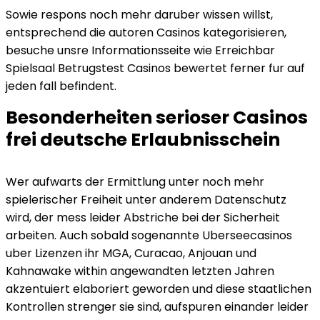
Sowie respons noch mehr daruber wissen willst,
entsprechend die autoren Casinos kategorisieren,
besuche unsre Informationsseite wie Erreichbar
Spielsaal Betrugstest Casinos bewertet ferner fur auf
jeden fall befindent.
Besonderheiten serioser Casinos
frei deutsche Erlaubnisschein
Wer aufwarts der Ermittlung unter noch mehr
spielerischer Freiheit unter anderem Datenschutz
wird, der mess leider Abstriche bei der Sicherheit
arbeiten. Auch sobald sogenannte Uberseecasinos
uber Lizenzen ihr MGA, Curacao, Anjouan und
Kahnawake within angewandten letzten Jahren
akzentuiert elaboriert geworden und diese staatlichen
Kontrollen strenger sie sind, aufspuren einander leider