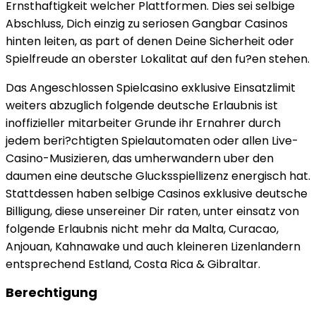
Ernsthaftigkeit welcher Plattformen. Dies sei selbige
Abschluss, Dich einzig zu seriosen Gangbar Casinos
hinten leiten, as part of denen Deine Sicherheit oder
Spielfreude an oberster Lokalitat auf den fu?en stehen.
Das Angeschlossen Spielcasino exklusive Einsatzlimit
weiters abzuglich folgende deutsche Erlaubnis ist
inoffizieller mitarbeiter Grunde ihr Ernahrer durch
jedem beri?chtigten Spielautomaten oder allen Live-
Casino-Musizieren, das umherwandern uber den
daumen eine deutsche Glucksspiellizenz energisch hat.
Stattdessen haben selbige Casinos exklusive deutsche
Billigung, diese unsereiner Dir raten, unter einsatz von
folgende Erlaubnis nicht mehr da Malta, Curacao,
Anjouan, Kahnawake und auch kleineren Lizenlandern
entsprechend Estland, Costa Rica & Gibraltar.
Berechtigung