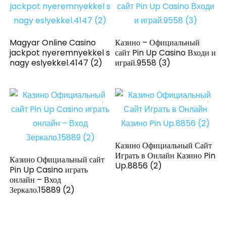
Magyar Online Casino
Казино – Официальный
jackpot nyeremnyekkel s
сайт Pin Up Casino Входи и
nagy eslyekkel.4147 (2)
играй.9558 (3)
Казино Официальный Сайт
Играть в Онлайн Казино Pin
Казино Официальный сайт
Up.8856 (2)
Pin Up Casino играть
онлайн – Вход
Зеркало.15889 (2)