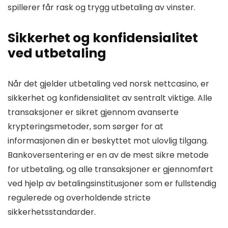
spillerer får rask og trygg utbetaling av vinster.
Sikkerhet og konfidensialitet
ved utbetaling
Når det gjelder utbetaling ved norsk nettcasino, er
sikkerhet og konfidensialitet av sentralt viktige. Alle
transaksjoner er sikret gjennom avanserte
krypteringsmetoder, som sørger for at
informasjonen din er beskyttet mot ulovlig tilgang.
Bankoversentering er en av de mest sikre metode
for utbetaling, og alle transaksjoner er gjennomført
ved hjelp av betalingsinstitusjoner som er fullstendig
regulerede og overholdende stricte
sikkerhetsstandarder.