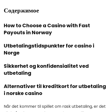
Содержимое
How to Choose a Casino with Fast
Payouts in Norway
Utbetalingstidspunkter for casino i
Norge
Sikkerhet og konfidensialitet ved
utbetaling
Alternativer til kreditkort for utbetaling
i norske casino
Når det kommer til spillet om rask utbetaling, er det