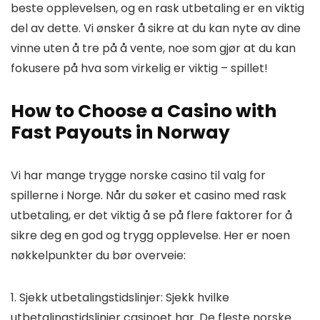
beste opplevelsen, og en rask utbetaling er en viktig
del av dette. Vi ønsker å sikre at du kan nyte av dine
vinne uten å tre på å vente, noe som gjør at du kan
fokusere på hva som virkelig er viktig – spillet!
How to Choose a Casino with
Fast Payouts in Norway
Vi har mange trygge norske casino til valg for
spillerne i Norge. Når du søker et casino med rask
utbetaling, er det viktig å se på flere faktorer for å
sikre deg en god og trygg opplevelse. Her er noen
nøkkelpunkter du bør overveie:
1. Sjekk utbetalingstidslinjer: Sjekk hvilke
utbetalingstidslinjer casinoet har. De fleste norske