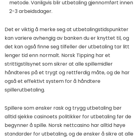
metode. Vanligvis blir utbetaling gjennomført innen
2-3 arbeidsdager.
Det er viktig å merke seg at utbetalingstidspunkter
kan variere avhengig av banken du er knyttet til, og
det kan også finne seg tilfeller der utbetaling tar litt
lenger tid enn normalt. Norsk Tipping har et
strittigstilsynet som sikrer at alle spillemidler
håndteres på et trygt og rettferdig måte, og de har
også et effektivt system for å håndtere
spillerutbetaling.
Spillere som ønsker rask og trygg utbetaling bør
alltid sjekke casinoets politikker for utbetaling før de
begynner å spille. Norsk nettcasino har alltid høye
standarder for utbetaling, og de ønsker å sikre at alle