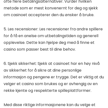
ofte flere betalingsalternativer. Vurder hvilken
metode som er mest konvenernt for deg og sjekk
om casinoet accepterer den du ønsker å bruke.
5. Les recensioner: Les recensioner fra andre spillere
for å få en anelse om utbetalingstiden og generell
opplevelse. Dette kan hjelpe deg med å finne et
casino som passer best til dine behov.
6. Sjekk sikkerhet: Sjekk at casinoet har en høy nivå
av sikkerhet for å sikre at dine personlige
informasjon og pengene er trygge. Det er viktig at du
velger et casino som brukes og er avhengig av en
rekke kjente og respekterte spilleplattformer.
Med disse riktige informasjonene kan du velge et