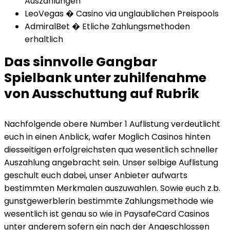
Auszahlungen
LeoVegas � Casino via unglaublichen Preispools
AdmiralBet � Etliche Zahlungsmethoden
erhaltlich
Das sinnvolle Gangbar
Spielbank unter zuhilfenahme
von Ausschuttung auf Rubrik
Nachfolgende obere Number 1 Auflistung verdeutlicht
euch in einen Anblick, wafer Moglich Casinos hinten
diesseitigen erfolgreichsten qua wesentlich schneller
Auszahlung angebracht sein. Unser selbige Auflistung
geschult euch dabei, unser Anbieter aufwarts
bestimmten Merkmalen auszuwahlen. Sowie euch z.b.
gunstgewerblerin bestimmte Zahlungsmethode wie
wesentlich ist genau so wie in PaysafeCard Casinos
unter anderem sofern ein nach der Angeschlossen