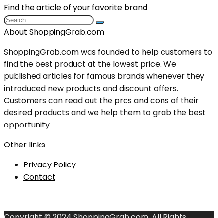
Find the article of your favorite brand
About ShoppingGrab.com
ShoppingGrab.com was founded to help customers to
find the best product at the lowest price. We
published articles for famous brands whenever they
introduced new products and discount offers.
Customers can read out the pros and cons of their
desired products and we help them to grab the best
opportunity.
Other links
Privacy Policy
Contact
Copyright © 2024 ShoppingGrab.com. All Rights