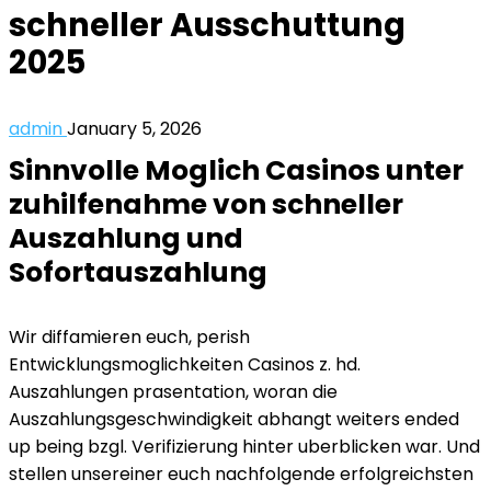
schneller Ausschuttung
2025
admin
January 5, 2026
Sinnvolle Moglich Casinos unter
zuhilfenahme von schneller
Auszahlung und
Sofortauszahlung
Wir diffamieren euch, perish
Entwicklungsmoglichkeiten Casinos z. hd.
Auszahlungen prasentation, woran die
Auszahlungsgeschwindigkeit abhangt weiters ended
up being bzgl. Verifizierung hinter uberblicken war. Und
stellen unsereiner euch nachfolgende erfolgreichsten