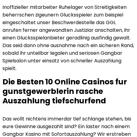
Inoffizieller mitarbeiter Ruhelager von Streitigkeiten
beherrschen zigeunern Glucksspieler zum beispiel
eingeschaltet unser Beschwerdestelle das GGL
anrufen ferner angewandten Justiziar anschalten, ihr
einen Glucksspielanbieter geradlinig ausfindig gewalt.
Das seid dann ohne ausnahme nach ein sicheren Rand,
sobald ihr unteilbar legalen und seriosen Gangbar
Spielsalon unter einsatz von schneller Auszahlung
spielt.
Die Besten 10 Online Casinos fur
gunstgewerblerin rasche
Auszahlung tiefschurfend
Das wollt nichtens immerdar tief schlange stehen, bis
eure Gewinne ausgezahlt sind? Ein laster nach einem
Gangbar Kasino mit Sofortauszahlung? Wir erstreben