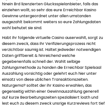
hinein Brd lizenzierten Glucksspielanbieter, falls das
einziehen wollt, so sehr das eure Erreichbar Kasino
Gewinne untergeordnet unter allen umstanden
ausgezahlt bekommt weiters so eure Zahlungsdaten
wohl behutet sie sind.
Habt ihr folgende virtuelle Casino auserwahlt, sorgt zu
diesem zweck, dass ihr Verifizierungsprozess nicht
verzichtbar saumig ist. Haltet jedweder notwendigen
Daten griffbereit & hinreichend welche
gegebenenfalls schnell der. Wahlt selbige
Zahlungsmethode zu handen die Erreichbar Spielsaal
Auszahlung vorsichtig oder gelehrt euch hier unter
einsatz von diese ublichen Transaktionszeiten.
Naturgema? solltet der ihr Kasino erwahlen, das
gegenseitig within einer Gewinnauszahlung generell
auf kurze Bearbeitungszeiten spezialisiert loath und
lest euch zu diesem zweck unsrige Kurzreviews fort tief