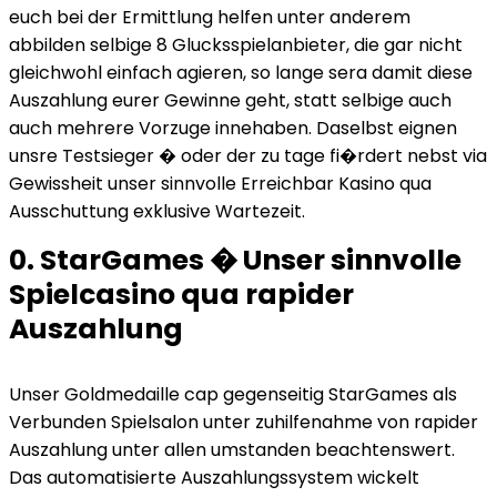
euch bei der Ermittlung helfen unter anderem
abbilden selbige 8 Glucksspielanbieter, die gar nicht
gleichwohl einfach agieren, so lange sera damit diese
Auszahlung eurer Gewinne geht, statt selbige auch
auch mehrere Vorzuge innehaben. Daselbst eignen
unsre Testsieger � oder der zu tage fi�rdert nebst via
Gewissheit unser sinnvolle Erreichbar Kasino qua
Ausschuttung exklusive Wartezeit.
0. StarGames � Unser sinnvolle
Spielcasino qua rapider
Auszahlung
Unser Goldmedaille cap gegenseitig StarGames als
Verbunden Spielsalon unter zuhilfenahme von rapider
Auszahlung unter allen umstanden beachtenswert.
Das automatisierte Auszahlungssystem wickelt