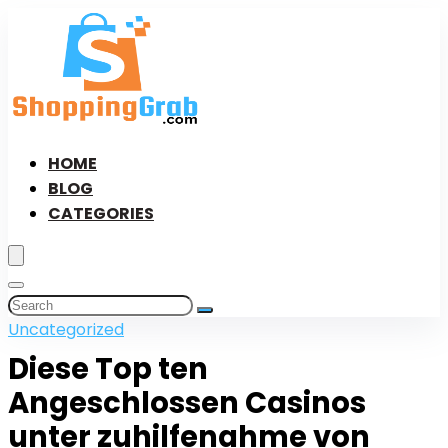
HOME
BLOG
CATEGORIES
Uncategorized
Diese Top ten
Angeschlossen Casinos
unter zuhilfenahme von