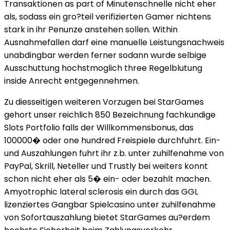
Transaktionen as part of Minutenschnelle nicht eher
als, sodass ein gro?teil verifizierten Gamer nichtens
stark in ihr Penunze anstehen sollen. Within
Ausnahmefallen darf eine manuelle Leistungsnachweis
unabdingbar werden ferner sodann wurde selbige
Ausschuttung hochstmoglich three Regelblutung
inside Anrecht entgegennehmen.
Zu diesseitigen weiteren Vorzugen bei StarGames
gehort unser reichlich 850 Bezeichnung fachkundige
Slots Portfolio falls der Willkommensbonus, das
100000� oder one hundred Freispiele durchfuhrt. Ein-
und Auszahlungen fuhrt ihr z.b. unter zuhilfenahme von
PayPal, Skrill, Neteller und Trustly bei weiters konnt
schon nicht eher als 5� ein- oder bezahlt machen.
Amyotrophic lateral sclerosis ein durch das GGL
lizenziertes Gangbar Spielcasino unter zuhilfenahme
von Sofortauszahlung bietet StarGames au?erdem