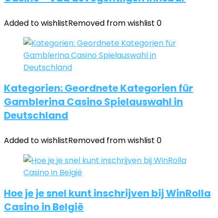
Added to wishlist
Removed from wishlist
0
Kategorien: Geordnete Kategorien für
Gamblerina Casino Spielauswahl in
Deutschland
Added to wishlist
Removed from wishlist
0
Hoe je je snel kunt inschrijven bij WinRolla
Casino in België