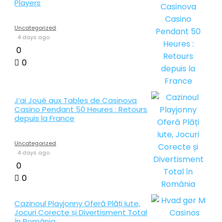
Players
Uncategorized
4 days ago
0
0
J’ai Joué aux Tables de Casinova
Casino Pendant 50 Heures : Retours
depuis la France
Uncategorized
4 days ago
0
0
Cazinoul Playjonny Oferă Plăți Iute,
Jocuri Corecte și Divertisment Total
în România