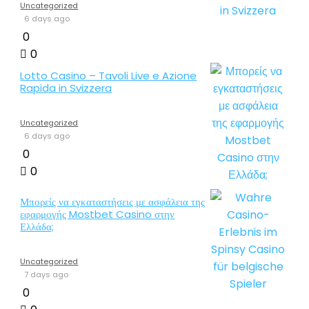
Uncategorized
6 days ago
0
0
Lotto Casino – Tavoli Live e Azione
Rapida in Svizzera
Uncategorized
6 days ago
0
0
Μπορείς να εγκαταστήσεις με ασφάλεια της
εφαρμογής Mostbet Casino στην
Ελλάδα;
Uncategorized
7 days ago
0