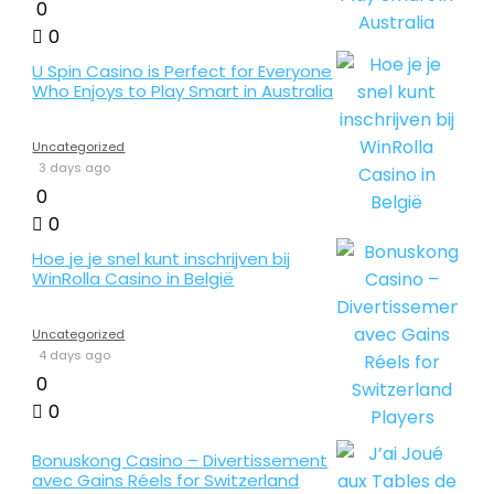
0
0
U Spin Casino is Perfect for Everyone
Who Enjoys to Play Smart in Australia
Uncategorized
3 days ago
0
0
Hoe je je snel kunt inschrijven bij
WinRolla Casino in België
Uncategorized
4 days ago
0
0
Bonuskong Casino – Divertissement
avec Gains Réels for Switzerland