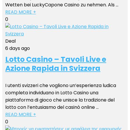
Wetten bei LuckyCapone Casino zu nehmen. Als …
READ MORE +
0
Deal
6 days ago
Lotto Casino – Tavoli Live e
Azione Rapida in Svizzera
I utenti svizzeri che vogliono un’esperienza ludica
completa individuano in Lotto Casino una
piattaforma di gioco che unisce la tradizione del
lotto con l’entusiasmo del casinò online …
READ MORE +
0