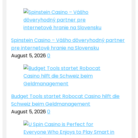
Spinstein Casino – Vášho dôveryhodný partner
pre internetové hranie na Slovensku
August 5, 2026
0
Budget Tools startet Robocat Casino hilft die
Schweiz beim Geldmanagement
August 5, 2026
0