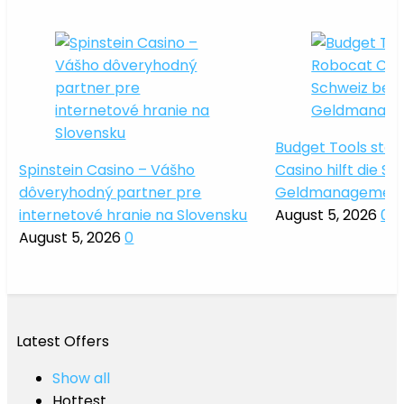
Budget Tools star
Spinstein Casino – Vášho
Casino hilft die S
dôveryhodný partner pre
Geldmanagemen
internetové hranie na Slovensku
August 5, 2026
0
August 5, 2026
0
Latest Offers
Show all
Hottest