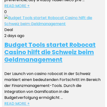
READ MORE +
0
Deal
2 days ago
Budget Tools startet Robocat
Casino hilft die Schweiz beim
Geldmanagement
Der Launch von casino robocat in der Schweiz
markiert einen bedeutenden Fortschritt im Bereich
der Finanzmanagement-Tools. Durch die
Integration von Gamification in die
Budgetverfolgung ermöglicht …
READ MORE +