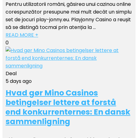
Pentru utilizatorii români, găsirea unui cazinou online
corespunzător presupune mai mult decât un simplu
set de jocuri play-jonny.eu. Playjonny Casino a reușit
să se distingă tocmai prin atenția la …
READ MORE +
0
Deal
5 days ago
Hvad gør Mino Casinos
betingelser lettere at forstå
end konkurrenternes: En dansk
sammenligning