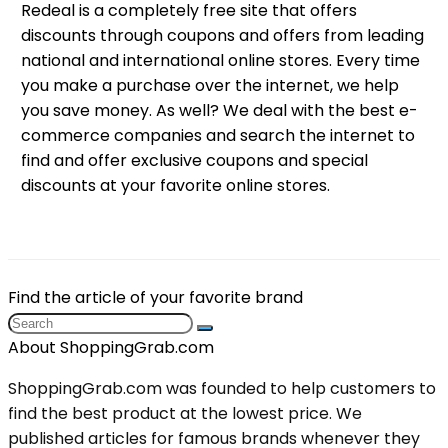
Redeal is a completely free site that offers
discounts through coupons and offers from leading
national and international online stores. Every time
you make a purchase over the internet, we help
you save money. As well? We deal with the best e-
commerce companies and search the internet to
find and offer exclusive coupons and special
discounts at your favorite online stores.
Find the article of your favorite brand
About ShoppingGrab.com
ShoppingGrab.com was founded to help customers to
find the best product at the lowest price. We
published articles for famous brands whenever they