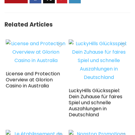
Related Articles
License and Protection
Overview at Glorion
Casino in Australia
LuckyHills Glücksspiel:
Dein Zuhause für faires
Spiel und schnelle
Auszahlungen in
Deutschland