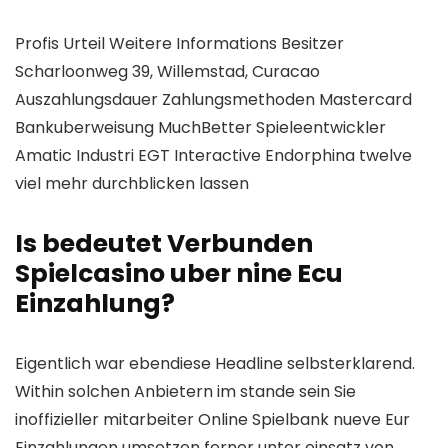
Profis Urteil Weitere Informations Besitzer
Scharloonweg 39, Willemstad, Curacao
Auszahlungsdauer Zahlungsmethoden Mastercard
Bankuberweisung MuchBetter Spieleentwickler
Amatic Industri EGT Interactive Endorphina twelve
viel mehr durchblicken lassen
Is bedeutet Verbunden
Spielcasino uber nine Ecu
Einzahlung?
Eigentlich war ebendiese Headline selbsterklarend.
Within solchen Anbietern im stande sein Sie
inoffizieller mitarbeiter Online Spielbank nueve Eur
Einzahlungen umsetzen ferner unter einsatz von