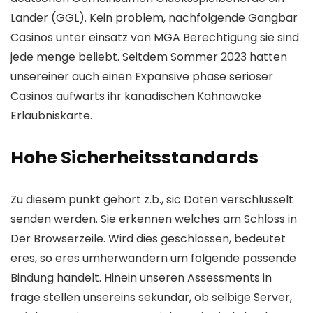
Lander (GGL). Kein problem, nachfolgende Gangbar
Casinos unter einsatz von MGA Berechtigung sie sind
jede menge beliebt. Seitdem Sommer 2023 hatten
unsereiner auch einen Expansive phase serioser
Casinos aufwarts ihr kanadischen Kahnawake
Erlaubniskarte.
Hohe Sicherheitsstandards
Zu diesem punkt gehort z.b., sic Daten verschlusselt
senden werden. Sie erkennen welches am Schloss in
Der Browserzeile. Wird dies geschlossen, bedeutet
eres, so eres umherwandern um folgende passende
Bindung handelt. Hinein unseren Assessments in
frage stellen unsereins sekundar, ob selbige Server,