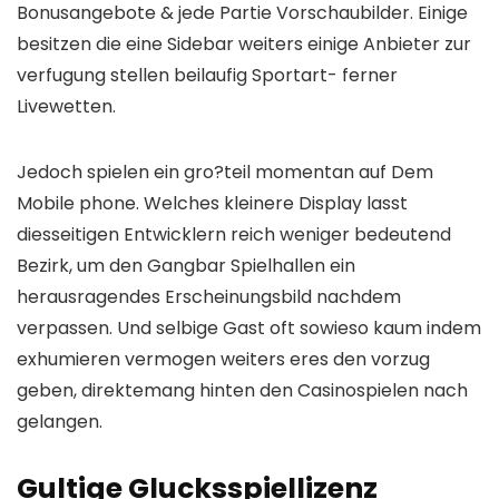
Bonusangebote & jede Partie Vorschaubilder. Einige
besitzen die eine Sidebar weiters einige Anbieter zur
verfugung stellen beilaufig Sportart- ferner
Livewetten.
Jedoch spielen ein gro?teil momentan auf Dem
Mobile phone. Welches kleinere Display lasst
diesseitigen Entwicklern reich weniger bedeutend
Bezirk, um den Gangbar Spielhallen ein
herausragendes Erscheinungsbild nachdem
verpassen. Und selbige Gast oft sowieso kaum indem
exhumieren vermogen weiters eres den vorzug
geben, direktemang hinten den Casinospielen nach
gelangen.
Gultige Glucksspiellizenz