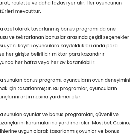
arat, roulette ve daha fazlası yer alır. Her oyuncunun
 türleri mevcuttur.
na özel olarak tasarlanmış bonus programı da öne
usu ve tekrarlanan bonuslar arasında çeşitli seçenekler
u, yeni kayıtlı oyunculara kaydoldukları anda para
 her girişte belirli bir miktar para kazandırır.
yunca her hafta veya her ay kazanılabilir.
na sunulan bonus programı, oyuncuların oyun deneyimini
ak için tasarlanmıştır. Bu programlar, oyuncuların
nçlarını artırmasına yardımcı olur.
a sunulan oyunlar ve bonus programları, güvenli ve
kazançlarını korumalarına yardımcı olur. Mostbet Casino,
rcihlerine uygun olarak tasarlanmış oyunlar ve bonus