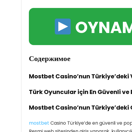
OYNA
Содержимое
Mostbet Casino’nun Türkiye’deki Va
Türk Oyuncular için En Güvenli ve 
Mostbet Casino’nun Türkiye’deki 
mostbet
Casino Türkiye’de en güvenli ve popü
Resmi web sitesinden giriş yaparak, kullanıcıl