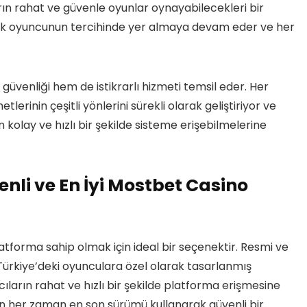
ların rahat ve güvenle oyunlar oynayabilecekleri bir
çok oyuncunun tercihinde yer almaya devam eder ve her
güvenliği hem de istikrarlı hizmeti temsil eder. Her
lerinin çeşitli yönlerini sürekli olarak geliştiriyor ve
rın kolay ve hızlı bir şekilde sisteme erişebilmelerine
nli ve En İyi Mostbet Casino
atforma sahip olmak için ideal bir seçenektir. Resmi ve
Türkiye’deki oyunculara özel olarak tasarlanmış
cıların rahat ve hızlı bir şekilde platforma erişmesine
arın her zaman en son sürümü kullanarak güvenli bir