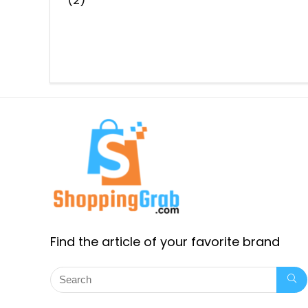
(2)
Find the article of your favorite brand