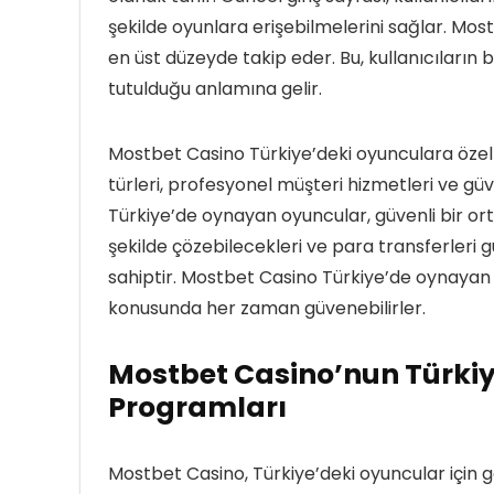
şekilde oyunlara erişebilmelerini sağlar. Most
en üst düzeyde takip eder. Bu, kullanıcıların bi
tutulduğu anlamına gelir.
Mostbet Casino Türkiye’deki oyunculara özel 
türleri, profesyonel müşteri hizmetleri ve güv
Türkiye’de oynayan oyuncular, güvenli bir ort
şekilde çözebilecekleri ve para transferleri g
sahiptir. Mostbet Casino Türkiye’de oynayan o
konusunda her zaman güvenebilirler.
Mostbet Casino’nun Türkiy
Programları
Mostbet Casino, Türkiye’deki oyuncular için 