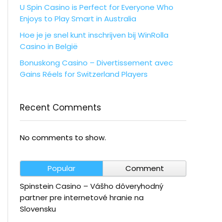
U Spin Casino is Perfect for Everyone Who
Enjoys to Play Smart in Australia
Hoe je je snel kunt inschrijven bij WinRolla
Casino in België
Bonuskong Casino – Divertissement avec
Gains Réels for Switzerland Players
Recent Comments
No comments to show.
Popular
Comment
Spinstein Casino – Vášho dôveryhodný
partner pre internetové hranie na
Slovensku