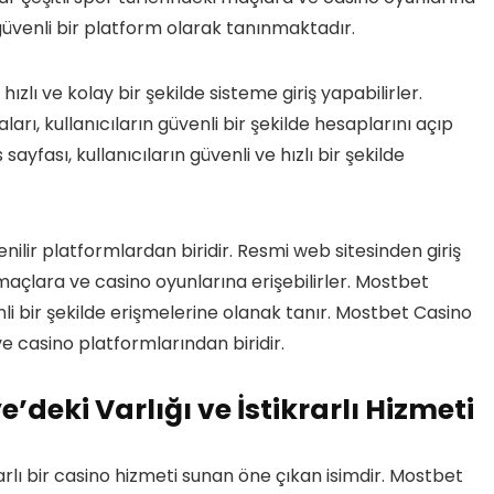
 güvenli bir platform olarak tanınmaktadır.
ızlı ve kolay bir şekilde sisteme giriş yapabilirler.
arı, kullanıcıların güvenli bir şekilde hesaplarını açıp
ayfası, kullanıcıların güvenli ve hızlı bir şekilde
ilir platformlardan biridir. Resmi web sitesinden giriş
i maçlara ve casino oyunlarına erişebilirler. Mostbet
nli bir şekilde erişmelerine olanak tanır. Mostbet Casino
e casino platformlarından biridir.
deki Varlığı ve İstikrarlı Hizmeti
arlı bir casino hizmeti sunan öne çıkan isimdir. Mostbet