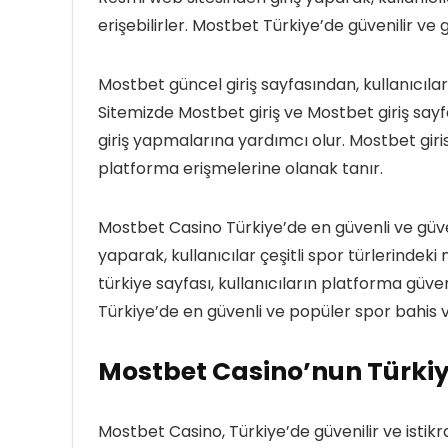
erişebilirler. Mostbet Türkiye’de güvenilir ve
Mostbet güncel giriş sayfasından, kullanıcılar h
Sitemizde Mostbet giriş ve Mostbet giriş sayfal
giriş yapmalarına yardımcı olur. Mostbet giris s
platforma erişmelerine olanak tanır.
Mostbet Casino Türkiye’de en güvenli ve güven
yaparak, kullanıcılar çeşitli spor türlerindek
türkiye sayfası, kullanıcıların platforma güve
Türkiye’de en güvenli ve popüler spor bahis v
Mostbet Casino’nun Türkiye’
Mostbet Casino, Türkiye’de güvenilir ve istikr