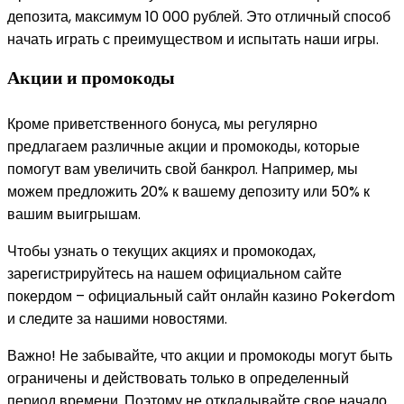
депозита, максимум 10 000 рублей. Это отличный способ
начать играть с преимуществом и испытать наши игры.
Акции и промокоды
Кроме приветственного бонуса, мы регулярно
предлагаем различные акции и промокоды, которые
помогут вам увеличить свой банкрол. Например, мы
можем предложить 20% к вашему депозиту или 50% к
вашим выигрышам.
Чтобы узнать о текущих акциях и промокодах,
зарегистрируйтесь на нашем официальном сайте
покердом – официальный сайт онлайн казино Pokerdom
и следите за нашими новостями.
Важно! Не забывайте, что акции и промокоды могут быть
ограничены и действовать только в определенный
период времени. Поэтому не откладывайте свое начало