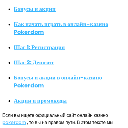
Бонусы и акции
Как начать играть в онлайн-казино
Pokerdom
Шаг 1: Регистрация
Шаг 2: Депозит
Бонусы и акции в онлайн-казино
Pokerdom
Акции и промокоды
Если вы ищете официальный сайт онлайн казино
pokerdom
, то вы на правом пути. В этом тексте мы