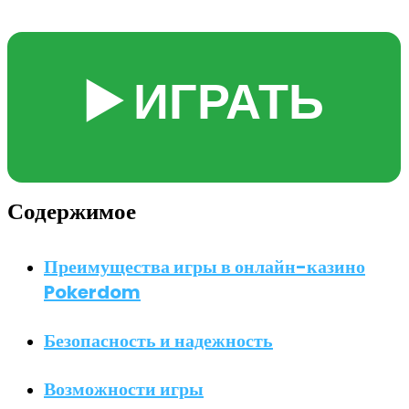
▶️ ИГРАТЬ
Содержимое
Преимущества игры в онлайн-казино
Pokerdom
Безопасность и надежность
Возможности игры