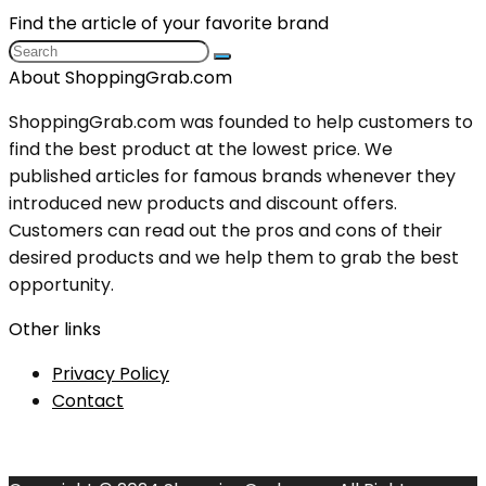
Find the article of your favorite brand
About ShoppingGrab.com
ShoppingGrab.com was founded to help customers to
find the best product at the lowest price. We
published articles for famous brands whenever they
introduced new products and discount offers.
Customers can read out the pros and cons of their
desired products and we help them to grab the best
opportunity.
Other links
Privacy Policy
Contact