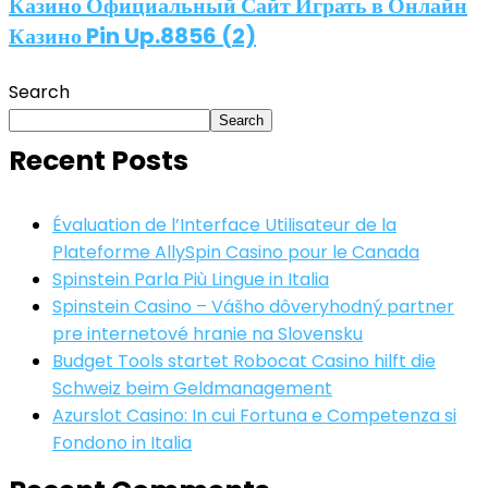
Казино Официальный Сайт Играть в Онлайн
Казино Pin Up.8856 (2)
Search
Search
Recent Posts
Évaluation de l’Interface Utilisateur de la
Plateforme AllySpin Casino pour le Canada
Spinstein Parla Più Lingue in Italia
Spinstein Casino – Vášho dôveryhodný partner
pre internetové hranie na Slovensku
Budget Tools startet Robocat Casino hilft die
Schweiz beim Geldmanagement
Azurslot Casino: In cui Fortuna e Competenza si
Fondono in Italia