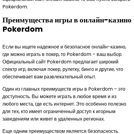
Pokerdom.
Преимущества игры в онлайн-казино
Pokerdom
Если вы ищете надежное и безопасное онлайн-казино,
где можно играть в покер, то Pokerdom – ваш выбор.
Официальный сайт Pokerdom предлагает широкий
спектр игр, включая покер, рулетку, бинго и другие, что
обеспечивает вам развлекательный опыт.
Один из главных преимуществ игры в Pokerdom – это
доступность. Вы можете играть в любое время и из
любого места, где есть интернет. Это особенно полезно
для тех, кто имеет ограниченный доступ к игорным
заведениям или живет в удаленных регионах.
Еще одним преимуществом является безопасность.