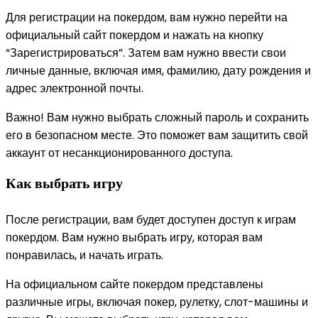
Для регистрации на покердом, вам нужно перейти на
официальный сайт покердом и нажать на кнопку
“Зарегистрироваться”. Затем вам нужно ввести свои
личные данные, включая имя, фамилию, дату рождения и
адрес электронной почты.
Важно! Вам нужно выбрать сложный пароль и сохранить
его в безопасном месте. Это поможет вам защитить свой
аккаунт от несанкционированного доступа.
Как выбрать игру
После регистрации, вам будет доступен доступ к играм
покердом. Вам нужно выбрать игру, которая вам
понравилась, и начать играть.
На официальном сайте покердом представлены
различные игры, включая покер, рулетку, слот-машины и