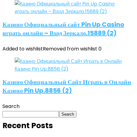
Казино Официальный сайт Pin Up Casino
играть онлайн – Вход Зеркало.15889 (2)
Added to wishlist
Removed from wishlist
0
Казино Официальный Сайт Играть в Онлайн
Казино Pin Up.8856 (2)
Search
Search
Recent Posts