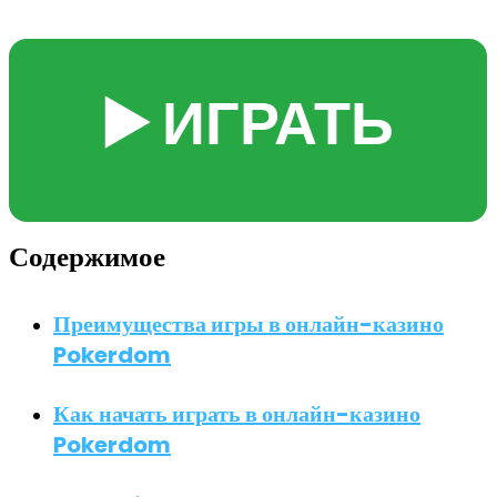
▶️ ИГРАТЬ
Содержимое
Преимущества игры в онлайн-казино
Pokerdom
Как начать играть в онлайн-казино
Pokerdom