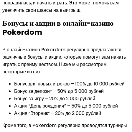
понравилась, и начать играть. Это может помочь вам
увеличить свои шансы на выигрыш.
Бонусы и акции в онлайн-казино
Pokerdom
В онлайн-казино Pokerdom регулярно предлагаются
различные бонусы и акции, которые помогут вам начать
играть с преимуществом. Ниже мы рассмотрим
некоторые из них.
Бонус для новых игроков – 100% до 10 000 рублей
Бонус за депозит – 50% до 5 000 рублей
Бонус за игру – 20% до 2 000 рублей
Акция “День рождения” – 50% до 5 000 рублей
Акция “Вторник” – 20% до 2 000 рублей
Кроме того, в Pokerdom регулярно проводятся турниры