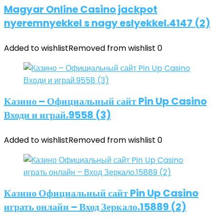
Magyar Online Casino jackpot
nyeremnyekkel s nagy eslyekkel.4147 (2)
Added to wishlist
Removed from wishlist
0
Казино – Официальный сайт Pin Up Casino
Входи и играй.9558 (3)
Added to wishlist
Removed from wishlist
0
Казино Официальный сайт Pin Up Casino
играть онлайн – Вход Зеркало.15889 (2)