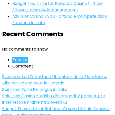
Budget Tools startet Robocat Casino hilft die
Schweiz beim Geldmanagement
Azurslot Casino: In cui Fortuna e Competenza si
Fondono in Italia
Recent Comments
No comments to show.
Popular
Comment
Évaluation de l’Interface Utilisateur de la Plateforme
AllySpin Casino pour le Canada
Spinstein Parla Più Lingue in Italia
Spinstein Casino – Vášho dôveryhodný partner pre
internetové hranie na Slovensku
Budget Tools startet Robocat Casino hilft die Schweiz