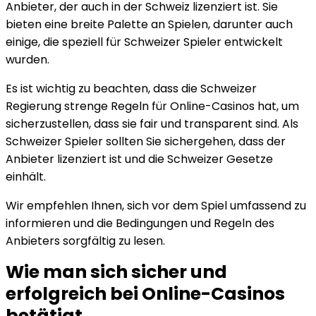
Anbieter, der auch in der Schweiz lizenziert ist. Sie
bieten eine breite Palette an Spielen, darunter auch
einige, die speziell für Schweizer Spieler entwickelt
wurden.
Es ist wichtig zu beachten, dass die Schweizer
Regierung strenge Regeln für Online-Casinos hat, um
sicherzustellen, dass sie fair und transparent sind. Als
Schweizer Spieler sollten Sie sichergehen, dass der
Anbieter lizenziert ist und die Schweizer Gesetze
einhält.
Wir empfehlen Ihnen, sich vor dem Spiel umfassend zu
informieren und die Bedingungen und Regeln des
Anbieters sorgfältig zu lesen.
Wie man sich sicher und
erfolgreich bei Online-Casinos
betätigt