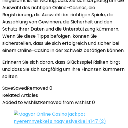
Insgesamt ist es wichtig, dass Sie sich sorgfältig um die
Auswahl des richtigen Online-Casinos, die
Registrierung, die Auswahl der richtigen Spiele, die
Auszahlung von Gewinnen, die Sicherheit und den
Schutz Ihrer Daten und die Unterstützung kümmern.
Wenn Sie diese Tipps befolgen, können Sie
sicherstellen, dass Sie sich erfolgreich und sicher bei
einem Online-Casino in der Schweiz betätigen können.
Erinnern Sie sich daran, dass Glücksspiel Risiken birgt
und dass Sie sich sorgfältig um Ihre Finanzen kümmern
sollten.
Save
Saved
Removed
0
Related Articles
Added to wishlist
Removed from wishlist
0