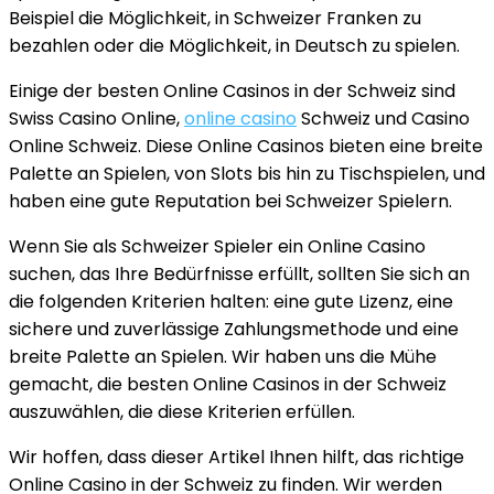
Beispiel die Möglichkeit, in Schweizer Franken zu
bezahlen oder die Möglichkeit, in Deutsch zu spielen.
Einige der besten Online Casinos in der Schweiz sind
Swiss Casino Online,
online casino
Schweiz und Casino
Online Schweiz. Diese Online Casinos bieten eine breite
Palette an Spielen, von Slots bis hin zu Tischspielen, und
haben eine gute Reputation bei Schweizer Spielern.
Wenn Sie als Schweizer Spieler ein Online Casino
suchen, das Ihre Bedürfnisse erfüllt, sollten Sie sich an
die folgenden Kriterien halten: eine gute Lizenz, eine
sichere und zuverlässige Zahlungsmethode und eine
breite Palette an Spielen. Wir haben uns die Mühe
gemacht, die besten Online Casinos in der Schweiz
auszuwählen, die diese Kriterien erfüllen.
Wir hoffen, dass dieser Artikel Ihnen hilft, das richtige
Online Casino in der Schweiz zu finden. Wir werden