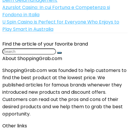
beim Geldmanagement
Azurslot Casino: In cui Fortuna e Competenza si
Fondono in Italia
U Spin Casino is Perfect for Everyone Who Enjoys to
Play Smart in Australia
Find the article of your favorite brand
About ShoppingGrab.com
ShoppingGrab.com was founded to help customers to
find the best product at the lowest price. We
published articles for famous brands whenever they
introduced new products and discount offers.
Customers can read out the pros and cons of their
desired products and we help them to grab the best
opportunity.
Other links