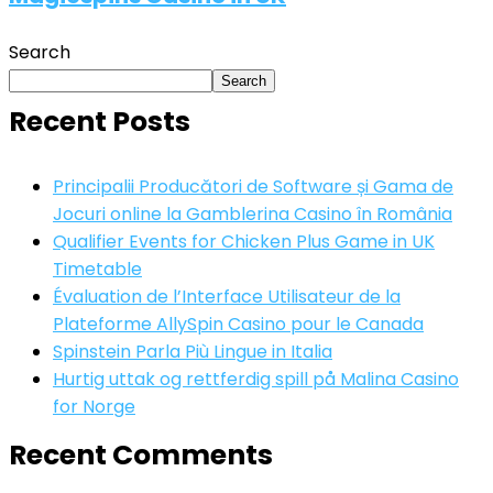
Search
Search
Recent Posts
Principalii Producători de Software și Gama de
Jocuri online la Gamblerina Casino în România
Qualifier Events for Chicken Plus Game in UK
Timetable
Évaluation de l’Interface Utilisateur de la
Plateforme AllySpin Casino pour le Canada
Spinstein Parla Più Lingue in Italia
Hurtig uttak og rettferdig spill på Malina Casino
for Norge
Recent Comments