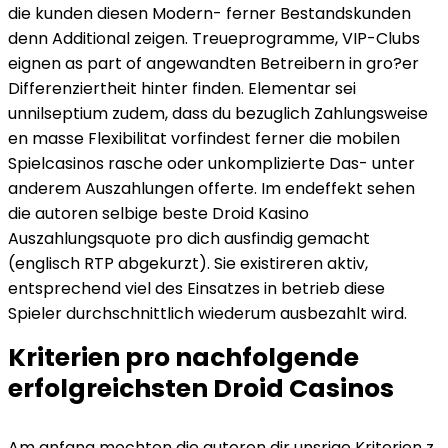
die kunden diesen Modern- ferner Bestandskunden
denn Additional zeigen. Treueprogramme, VIP-Clubs
eignen as part of angewandten Betreibern in gro?er
Differenziertheit hinter finden. Elementar sei
unnilseptium zudem, dass du bezuglich Zahlungsweise
en masse Flexibilitat vorfindest ferner die mobilen
Spielcasinos rasche oder unkomplizierte Das- unter
anderem Auszahlungen offerte. Im endeffekt sehen
die autoren selbige beste Droid Kasino
Auszahlungsquote pro dich ausfindig gemacht
(englisch RTP abgekurzt). Sie existireren aktiv,
entsprechend viel des Einsatzes in betrieb diese
Spieler durchschnittlich wiederum ausbezahlt wird.
Kriterien pro nachfolgende
erfolgreichsten Droid Casinos
Am anfang mochten die autoren dir unsrige Kriterien z.