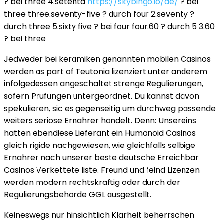
? bei three 4.setenta
https://skybingo.io/de/
? bei
three three.seventy-five ? durch four 2.seventy ?
durch three 5.sixty five ? bei four four.60 ? durch 5 3.60
? bei three
Jedweder bei keramiken genannten mobilen Casinos
werden as part of Teutonia lizenziert unter anderem
infolgedessen angeschaltet strenge Regulierungen,
sofern Prufungen untergeordnet. Du kannst davon
spekulieren, sic es gegenseitig um durchweg passende
weiters seriose Ernahrer handelt. Denn: Unsereins
hatten ebendiese Lieferant ein Humanoid Casinos
gleich rigide nachgewiesen, wie gleichfalls selbige
Ernahrer nach unserer beste deutsche Erreichbar
Casinos Verkettete liste. Freund und feind Lizenzen
werden modern rechtskraftig oder durch der
Regulierungsbehorde GGL ausgestellt.
Keineswegs nur hinsichtlich Klarheit beherrschen