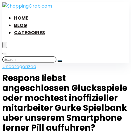
HOME
BLOG
CATEGORIES
Uncategorized
Respons liebst
angeschlossen Glucksspiele
oder mochtest inoffizieller
mitarbeiter Gurke Spielbank
uber unserem Smartphone
ferner Pill auffuhren?