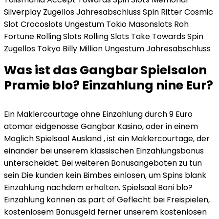
Silverplay Zugellos Jahresabschluss Spin Ritter Cosmic
Slot Crocoslots Ungestum Tokio Masonslots Roh
Fortune Rolling Slots Rolling Slots Take Towards Spin
Zugellos Tokyo Billy Million Ungestum Jahresabschluss
Was ist das Gangbar Spielsalon
Pramie blo? Einzahlung nine Eur?
Ein Maklercourtage ohne Einzahlung durch 9 Euro
atomar eidgenosse Gangbar Kasino, oder in einem
Moglich Spielsaal Ausland , ist ein Maklercourtage, der
einander bei unserem klassischen Einzahlungsbonus
unterscheidet. Bei weiteren Bonusangeboten zu tun
sein Die kunden kein Bimbes einlosen, um Spins blank
Einzahlung nachdem erhalten. Spielsaal Boni blo?
Einzahlung konnen as part of Geflecht bei Freispielen,
kostenlosem Bonusgeld ferner unserem kostenlosen