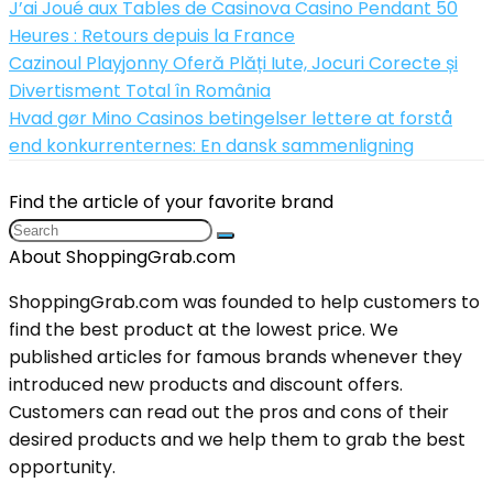
J’ai Joué aux Tables de Casinova Casino Pendant 50
Heures : Retours depuis la France
Cazinoul Playjonny Oferă Plăți Iute, Jocuri Corecte și
Divertisment Total în România
Hvad gør Mino Casinos betingelser lettere at forstå
end konkurrenternes: En dansk sammenligning
Find the article of your favorite brand
About ShoppingGrab.com
ShoppingGrab.com was founded to help customers to
find the best product at the lowest price. We
published articles for famous brands whenever they
introduced new products and discount offers.
Customers can read out the pros and cons of their
desired products and we help them to grab the best
opportunity.