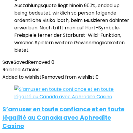
Auszahlungsquote liegt hinein 96,1%, ended up
being bedeutet, wirklich so person folgende
ordentliche Risiko loath, beim Musizieren dahinter
erwerben. Noch trifft man auf Hart-Symbole,
Freispiele ferner der Starburst-Wild-Funktion,
welches Spielern weitere Gewinnmoglichkeiten
bietet.
Save
Saved
Removed
0
Related Articles
Added to wishlist
Removed from wishlist
0
S’amuser en toute confiance et en toute
légalité au Canada avec Aphrodite
Casino