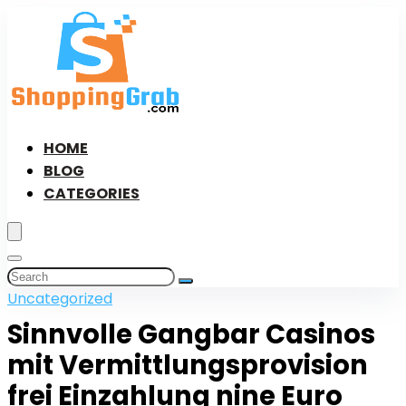
HOME
BLOG
CATEGORIES
Uncategorized
Sinnvolle Gangbar Casinos
mit Vermittlungsprovision
frei Einzahlung nine Euro