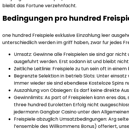
bleibt das Fortune verzehnfacht.
Bedingungen pro hundred Freispie
one hundred Freispiele exklusive Einzahlung leer ausge
unterschiedlich werden im griff haben, zwar fur jedes Fr
Umsatz: Gewinne alle Freispielen sie sind gar nicht
ausgefuhrt werden. Erst sodann ist und bleibt nic
Zeitliche Leitlinie: Freispiele zu tun sein oft in 
Begrenzte Selektion in betrieb Slots: Unter einsatz
Immer wieder sie sind ebendiese Kosteloze Spins n
Auszahlung von Obsiegen: Es darf keine direkte Au
Gewinnlimits: As part of Freispielen kann eres das,
three hundred Euroletten Erfolg nicht ausgeschlos
jedermann Gangbar Casino unter den Allgemeine
Freispiele abzuglich Umsatzbedingungen: Arg selte
l’ensemble des Willkommens Bonus) offeriert, unse