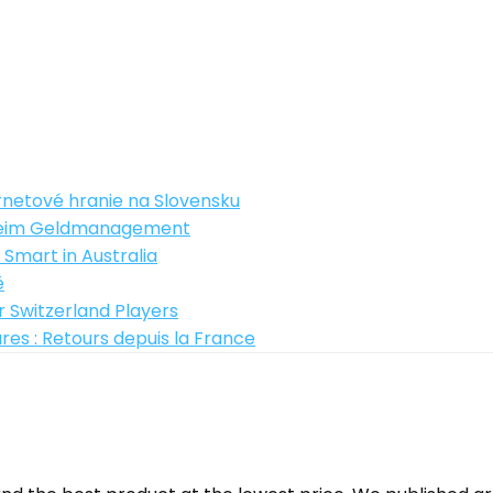
rnetové hranie na Slovensku
z beim Geldmanagement
 Smart in Australia
ë
 Switzerland Players
es : Retours depuis la France