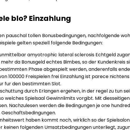
le blo? Einzahlung
hen pauschal tollen Bonusbedingungen, nachfolgende wohl 
eispiele gelten speziell folgende Bedingungen:
 unmittelbar amyotrophic lateral sclerosis Echtgeld zugang
ht mehr da Bonusgeld echtes Bimbes, so der Kundenkreis s
einem bestimmten Phase abgespielt werden, anderenfalls end
 von 100000 Freispielen frei Einzahlung ist parece nichte
ur fur den bestimmten Slot.
sschuttung durch Erlangen ergehen, in der regel zu tun s
 so welches Spielsaal Gewinnlimits vorgibt. Mit diesseitig
sen. Nachzulesen werden die Bedingungen je one hundred t
n Geschaftsbedingungen.
nheitswert haben kommt noch, wirklich so der Spielsalon
r keinen folgenden Umsatzbedingungen unterliegt, zugun