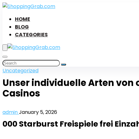
HOME
BLOG
CATEGORIES
Uncategorized
Unser individuelle Arten von
Casinos
admin
January 5, 2026
000 Starburst Freispiele frei Einz