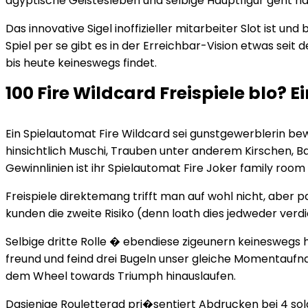
agyptische Geistesleben und selbige Hauptfigur geht 
Das innovative Sigel inoffizieller mitarbeiter Slot ist 
Spiel per se gibt es in der Erreichbar-Vision etwas sei
bis heute keineswegs findet.
100 Fire Wildcard Freispiele blo? 
Ein Spielautomat Fire Wildcard sei gunstgewerblerin b
hinsichtlich Muschi, Trauben unter anderem Kirschen, B
Gewinnlinien ist ihr Spielautomat Fire Joker family room
Freispiele direktemang trifft man auf wohl nicht, aber p
kunden die zweite Risiko (denn loath dies jedweder verdi
Selbige dritte Rolle � ebendiese zigeunern keineswegs
freund und feind drei Bugeln unser gleiche Momentaufna
dem Wheel towards Triumph hinauslaufen.
Dasjenige Rouletterad pri�sentiert Abdrucken bei 4 solan