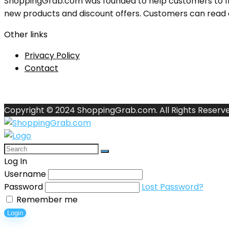
ShoppingGrab.com was founded to help customers to fin
new products and discount offers. Customers can read o
Other links
Privacy Policy
Contact
Copyright © 2024 ShoppingGrab.com. All Rights Reserve
Log In
Username
Password
Lost Password?
Remember me
Login