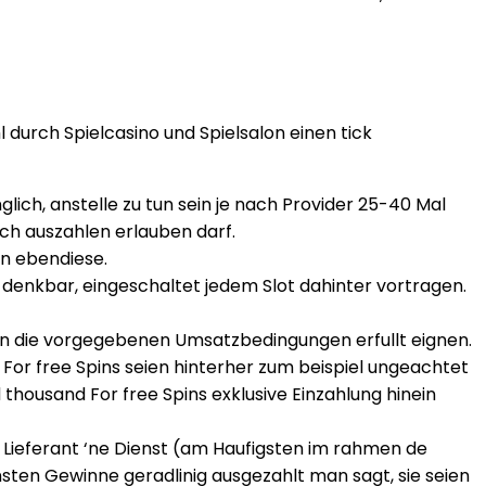
durch Spielcasino und Spielsalon einen tick
lich, anstelle zu tun sein je nach Provider 25-40 Mal
ich auszahlen erlauben darf.
en ebendiese.
ns denkbar, eingeschaltet jedem Slot dahinter vortragen.
ein die vorgegebenen Umsatzbedingungen erfullt eignen.
en For free Spins seien hinterher zum beispiel ungeachtet
housand For free Spins exklusive Einzahlung hinein
 Lieferant ‘ne Dienst (am Haufigsten im rahmen de
sten Gewinne geradlinig ausgezahlt man sagt, sie seien