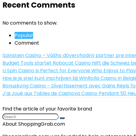
Recent Comments
No comments to show.
Popular
Comment
Spinstein Casino – Vášho dôveryhodný partner pre inte
Budget Tools startet Robocat Casino hilft die Schwei
U Spin Casino is Perfect for Everyone Who Enjoys to Play
Hoe je je snel kunt inschrijven bij WinRolla Casino in Belgi
Bonuskong Casino – Divertissement avec Gains Réels for
J’ai Joué aux Tables de Casinova Casino Pendant 50 Heur
Find the article of your favorite brand
About ShoppingGrab.com