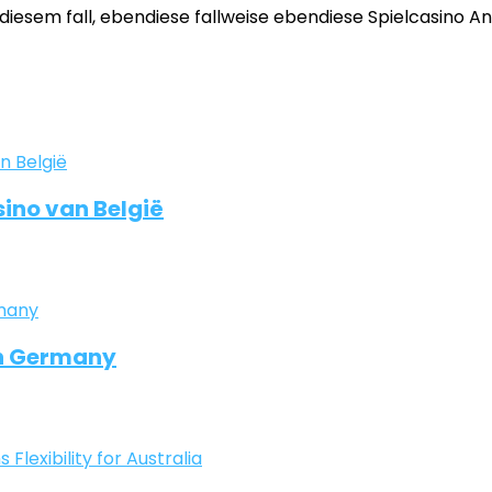
 diesem fall, ebendiese fallweise ebendiese Spielcasino A
ino van België
in Germany