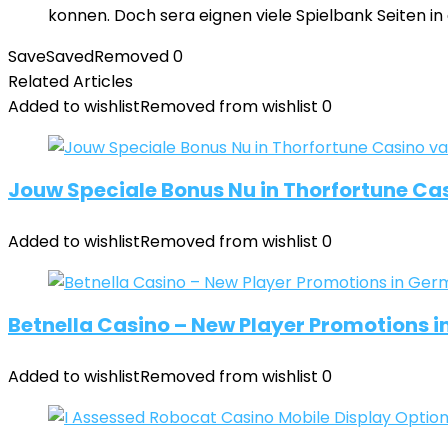
konnen. Doch sera eignen viele Spielbank Seiten in
Save
Saved
Removed
0
Related Articles
Added to wishlist
Removed from wishlist
0
Jouw Speciale Bonus Nu in Thorfortune Cas
Added to wishlist
Removed from wishlist
0
Betnella Casino – New Player Promotions 
Added to wishlist
Removed from wishlist
0