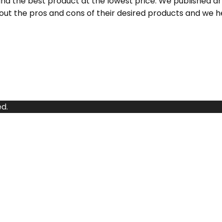
d the best product at the lowest price. We published a
ut the pros and cons of their desired products and we h
d.