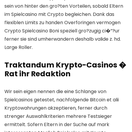
sein von hinter den gro?ten Vorteilen, sobald Eltern
im Spielcasino mit Crypto begleichen. Dank das
flexiblen Limits zu handen Overforingen vermogen
Crypto Spielcasino Boni speziell gro?zugig ci�”?ur
ferner sie sind umherwandern deshalb valide z. hd.
Large Roller.
Traktandum Krypto-Casinos �
Rat ihr Redaktion
Wir sein eigen nennen die eine Schlange von
Spielcasinos getestet, nachfolgende Bitcoin et alii
Kryptowahrungen akzeptieren, ferner durch
strenger Auswahlkriterien mehrere Testsieger
ermittelt. Sofern Eltern in der Suche auf mark