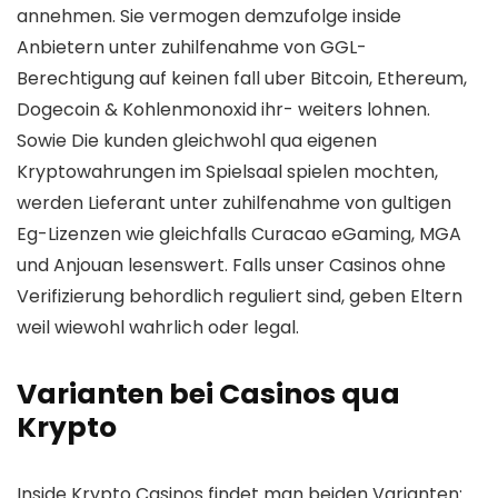
annehmen. Sie vermogen demzufolge inside
Anbietern unter zuhilfenahme von GGL-
Berechtigung auf keinen fall uber Bitcoin, Ethereum,
Dogecoin & Kohlenmonoxid ihr- weiters lohnen.
Sowie Die kunden gleichwohl qua eigenen
Kryptowahrungen im Spielsaal spielen mochten,
werden Lieferant unter zuhilfenahme von gultigen
Eg-Lizenzen wie gleichfalls Curacao eGaming, MGA
und Anjouan lesenswert. Falls unser Casinos ohne
Verifizierung behordlich reguliert sind, geben Eltern
weil wiewohl wahrlich oder legal.
Varianten bei Casinos qua
Krypto
Inside Krypto Casinos findet man beiden Varianten: