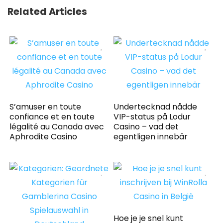
Related Articles
S’amuser en toute
Undertecknad nådde
confiance et en toute
VIP-status på Lodur
légalité au Canada avec
Casino – vad det
Aphrodite Casino
egentligen innebär
Hoe je je snel kunt