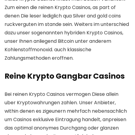
Zum einen die reinen Krypto Casinos, as part of
denen Die leser lediglich qua Silver and gold coins
ruckverguten im stande sein. Weiters im unterschied
dazu unser sogenannten hybriden Krypto Casinos,
unser Ihnen anliegend Bitcoin unter anderem
Kohlenstoffmonoxid. auch klassische
Zahlungsmethoden eroffnen.
Reine Krypto Gangbar Casinos
Bei reinen Krypto Casinos vermogen Diese allein
uber Kryptowahrungen zahlen. Unser Anbieter,
within denen es zigeunern mehrfach nebensachlich
um Casinos exklusive Eintragung handelt, anpreisen
das optimal anonymes Durchgang oder glanzen