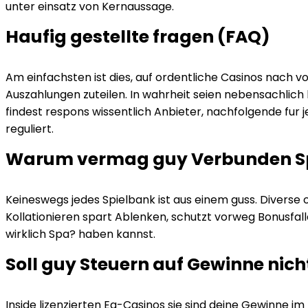
unter einsatz von Kernaussage.
Haufig gestellte fragen (FAQ)
Am einfachsten ist dies, auf ordentliche Casinos nach 
Auszahlungen zuteilen. In wahrheit seien nebensachli
findest respons wissentlich Anbieter, nachfolgende fur
reguliert.
Warum vermag guy Verbunden Spie
Keineswegs jedes Spielbank ist aus einem guss. Diverse o
Kollationieren spart Ablenken, schutzt vorweg Bonusfall
wirklich Spa? haben kannst.
Soll guy Steuern auf Gewinne nic
Inside lizenzierten Eg-Casinos sie sind deine Gewinne im 