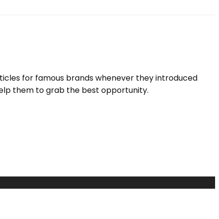
rticles for famous brands whenever they introduced
elp them to grab the best opportunity.