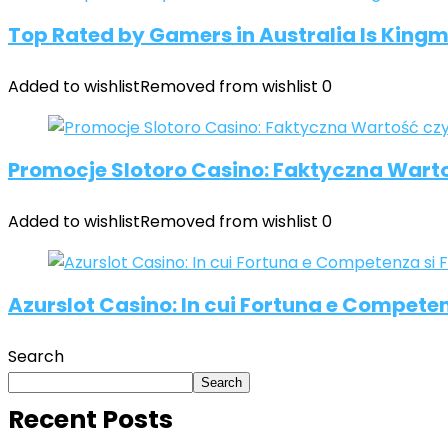
Top Rated by Gamers in Australia Is King
Added to wishlist
Removed from wishlist
0
Promocje Slotoro Casino: Faktyczna Wart
Added to wishlist
Removed from wishlist
0
Azurslot Casino: In cui Fortuna e Competen
Search
Search
Recent Posts