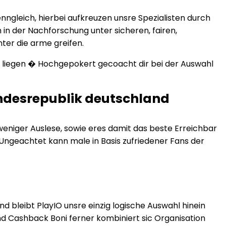
enngleich, hierbei aufkreuzen unsre Spezialisten durch
 in der Nachforschung unter sicheren, fairen,
ter die arme greifen.
 liegen � Hochgepokert gecoacht dir bei der Auswahl
undesrepublik deutschland
weniger Auslese, sowie eres damit das beste Erreichbar
Ungeachtet kann male in Basis zufriedener Fans der
 bleibt PlayIO unsre einzig logische Auswahl hinein
und Cashback Boni ferner kombiniert sic Organisation