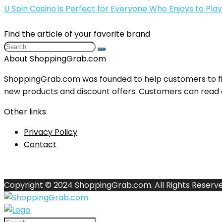
U Spin Casino is Perfect for Everyone Who Enjoys to Play
Find the article of your favorite brand
About ShoppingGrab.com
ShoppingGrab.com was founded to help customers to fin
new products and discount offers. Customers can read o
Other links
Privacy Policy
Contact
Copyright © 2024 ShoppingGrab.com. All Rights Reserve