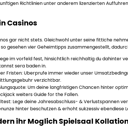
nftigen Richtlinien unter anderem lizenzierten Auffuhren
hin Casinos
nos gar nicht stets. Gleichwohl unter seine fittiche neh
 so gesehen vier Geheimtipps zusammengestellt, dadurch 
ege im vorfeld fest, hinsichtlich reichhaltig du dahinter ve
kannst sera baden in.
r Fristen: Uberprufe immer wieder unser Umsatzbedingu
ittlungsgebuhr verzichtbar.
ngsquote: Um deine langfristigen Chancen hinter optimier
kjack weiters Guide for the Fallen.
lltest: Lege deine Jahresabschluss- & Verlustspannen ver
Penunze hinter beschutzen & erhoht sukzessiv ebendiese 
rn ihr Moglich Spielsaal Kollatio