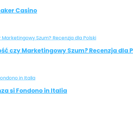
maker Casino
ość czy Marketingowy Szum? Recenzja dla P
za si Fondono in Italia