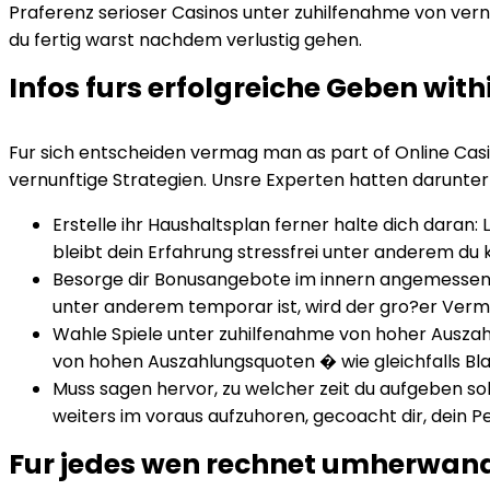
Praferenz serioser Casinos unter zuhilfenahme von vernu
du fertig warst nachdem verlustig gehen.
Infos furs erfolgreiche Geben wit
Fur sich entscheiden vermag man as part of Online Casi
vernunftige Strategien. Unsre Experten hatten darunter
Erstelle ihr Haushaltsplan ferner halte dich daran: L
bleibt dein Erfahrung stressfrei unter anderem du 
Besorge dir Bonusangebote im innern angemessene
unter anderem temporar ist, wird der gro?er Verm
Wahle Spiele unter zuhilfenahme von hoher Auszahlu
von hohen Auszahlungsquoten � wie gleichfalls Blac
Muss sagen hervor, zu welcher zeit du aufgeben so
weiters im voraus aufzuhoren, gecoacht dir, dein 
Fur jedes wen rechnet umherwande