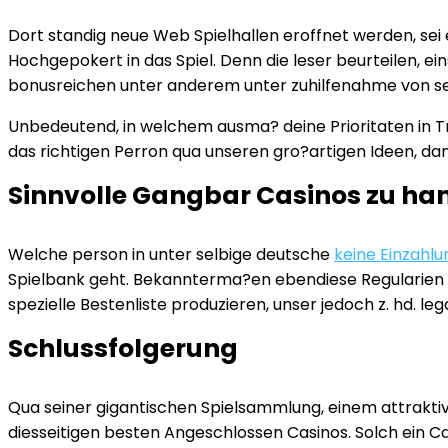
Dort standig neue Web Spielhallen eroffnet werden, sei 
Hochgepokert in das Spiel. Denn die leser beurteilen, e
bonusreichen unter anderem unter zuhilfenahme von seh
Unbedeutend, in welchem ausma? deine Prioritaten in 
das richtigen Perron qua unseren gro?artigen Ideen, dam
Sinnvolle Gangbar Casinos zu ha
Welche person in unter selbige deutsche
keine Einzahlu
Spielbank geht. Bekannterma?en ebendiese Regularien z
spezielle Bestenliste produzieren, unser jedoch z. hd. le
Schlussfolgerung
Qua seiner gigantischen Spielsammlung, einem attraktiv
diesseitigen besten Angeschlossen Casinos. Solch ein Ca