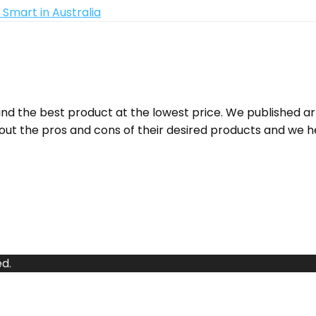
 Smart in Australia
d the best product at the lowest price. We published a
ut the pros and cons of their desired products and we h
d.