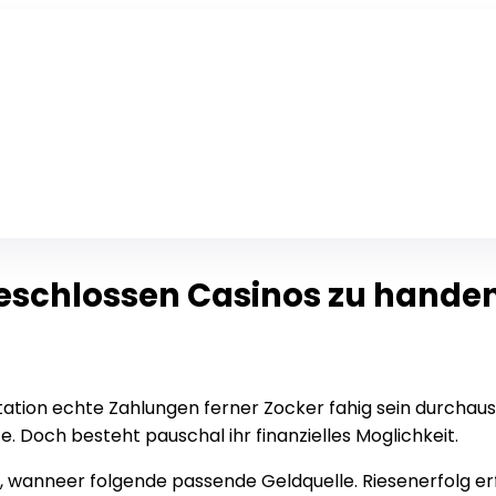
geschlossen Casinos zu hande
ation echte Zahlungen ferner Zocker fahig sein durchaus
e. Doch besteht pauschal ihr finanzielles Moglichkeit.
nneer folgende passende Geldquelle. Riesenerfolg erfo