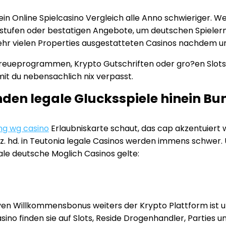
ein Online Spielcasino Vergleich alle Anno schwieriger. W
instufen oder bestatigen Angebote, um deutschen Spielern
r vielen Properties ausgestatteten Casinos nachdem un
Treueprogrammen, Krypto Gutschriften oder gro?en Slots
it du nebensachlich nix verpasst.
nden legale Glucksspiele hinein B
ng wg casino
Erlaubniskarte schaut, das cap akzentuiert 
. hd. in Teutonia legale Casinos werden immens schwer. 
gale deutsche Moglich Casinos gelte:
en Willkommensbonus weiters der Krypto Plattform ist und
sino finden sie auf Slots, Reside Drogenhandler, Parties 