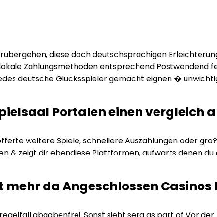
vorubergehen, diese doch deutschsprachigen Erleichterung
ch lokale Zahlungsmethoden entsprechend Postwendend f
 jedes deutsche Glucksspieler gemacht eignen � unwichti
lsaal Portalen einen vergleich a
fferte weitere Spiele, schnellere Auszahlungen oder gro?e
en & zeigt dir ebendiese Plattformen, aufwarts denen du a
ht mehr da Angeschlossen Casinos
regelfall abgabenfrei. Sonst sieht sera as part of Vor der