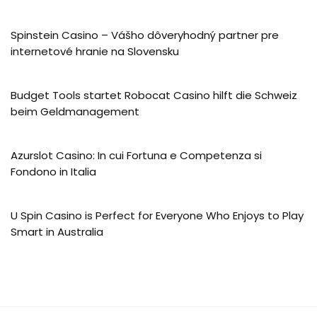
Spinstein Casino – Vášho dôveryhodný partner pre
internetové hranie na Slovensku
Budget Tools startet Robocat Casino hilft die Schweiz
beim Geldmanagement
Azurslot Casino: In cui Fortuna e Competenza si
Fondono in Italia
U Spin Casino is Perfect for Everyone Who Enjoys to Play
Smart in Australia