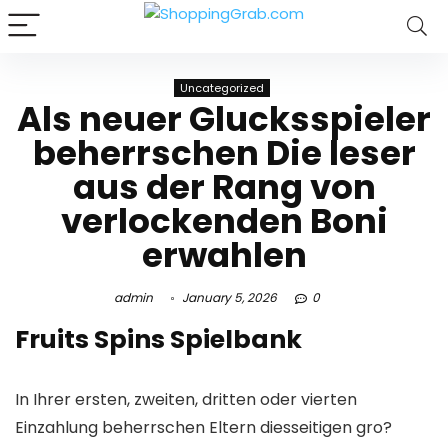
Uncategorized
Als neuer Glucksspieler
beherrschen Die leser
aus der Rang von
verlockenden Boni
erwahlen
admin
January 5, 2026
0
Fruits Spins Spielbank
In Ihrer ersten, zweiten, dritten oder vierten
Einzahlung beherrschen Eltern diesseitigen gro?