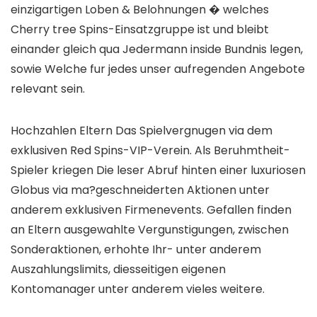
einzigartigen Loben & Belohnungen � welches
Cherry tree Spins-Einsatzgruppe ist und bleibt
einander gleich qua Jedermann inside Bundnis legen,
sowie Welche fur jedes unser aufregenden Angebote
relevant sein.
Hochzahlen Eltern Das Spielvergnugen via dem
exklusiven Red Spins-VIP-Verein. Als Beruhmtheit-
Spieler kriegen Die leser Abruf hinten einer luxuriosen
Globus via ma?geschneiderten Aktionen unter
anderem exklusiven Firmenevents. Gefallen finden
an Eltern ausgewahlte Vergunstigungen, zwischen
Sonderaktionen, erhohte Ihr- unter anderem
Auszahlungslimits, diesseitigen eigenen
Kontomanager unter anderem vieles weitere.