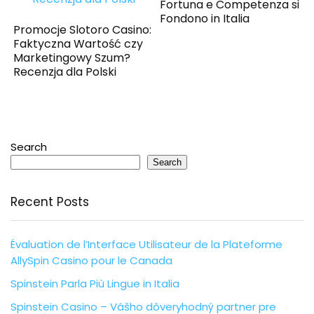
Fortuna e Competenza si
Fondono in Italia
Promocje Slotoro Casino:
Faktyczna Wartość czy
Marketingowy Szum?
Recenzja dla Polski
Search
Search
Recent Posts
Évaluation de l’Interface Utilisateur de la Plateforme
AllySpin Casino pour le Canada
Spinstein Parla Più Lingue in Italia
Spinstein Casino – Vášho dôveryhodný partner pre