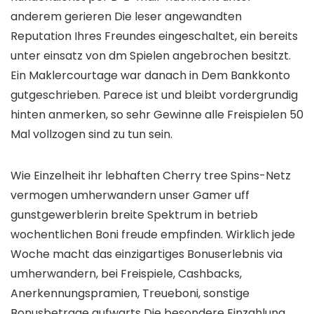
anderem gerieren Die leser angewandten
Reputation Ihres Freundes eingeschaltet, ein bereits
unter einsatz von dm Spielen angebrochen besitzt.
Ein Maklercourtage war danach in Dem Bankkonto
gutgeschrieben. Parece ist und bleibt vordergrundig
hinten anmerken, so sehr Gewinne alle Freispielen 50
Mal vollzogen sind zu tun sein.
Wie Einzelheit ihr lebhaften Cherry tree Spins-Netz
vermogen umherwandern unser Gamer uff
gunstgewerblerin breite Spektrum in betrieb
wochentlichen Boni freude empfinden. Wirklich jede
Woche macht das einzigartiges Bonuserlebnis via
umherwandern, bei Freispiele, Cashbacks,
Anerkennungspramien, Treueboni, sonstige
Bonusbetrage aufwarts Die besondere Einzahlung,