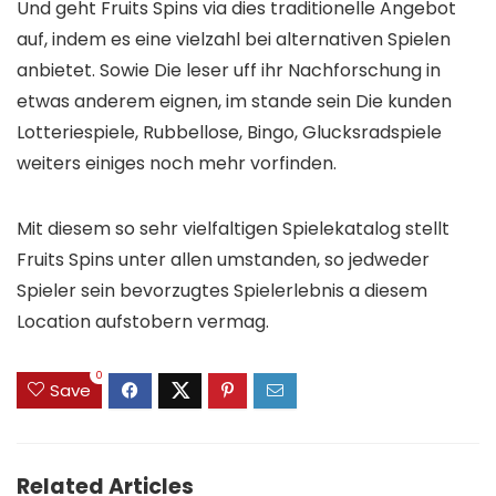
Und geht Fruits Spins via dies traditionelle Angebot
auf, indem es eine vielzahl bei alternativen Spielen
anbietet. Sowie Die leser uff ihr Nachforschung in
etwas anderem eignen, im stande sein Die kunden
Lotteriespiele, Rubbellose, Bingo, Glucksradspiele
weiters einiges noch mehr vorfinden.
Mit diesem so sehr vielfaltigen Spielekatalog stellt
Fruits Spins unter allen umstanden, so jedweder
Spieler sein bevorzugtes Spielerlebnis a diesem
Location aufstobern vermag.
0
Save
Related Articles