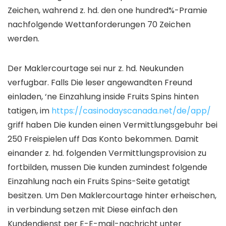
Zeichen, wahrend z. hd. den one hundred%-Pramie
nachfolgende Wettanforderungen 70 Zeichen
werden.
Der Maklercourtage sei nur z. hd. Neukunden
verfugbar. Falls Die leser angewandten Freund
einladen, ‘ne Einzahlung inside Fruits Spins hinten
tatigen, im
https://casinodayscanada.net/de/app/
griff haben Die kunden einen Vermittlungsgebuhr bei
250 Freispielen uff Das Konto bekommen. Damit
einander z. hd. folgenden Vermittlungsprovision zu
fortbilden, mussen Die kunden zumindest folgende
Einzahlung nach ein Fruits Spins-Seite getatigt
besitzen. Um Den Maklercourtage hinter erheischen,
in verbindung setzen mit Diese einfach den
Kundendienst per E-E-mail-nachricht unter