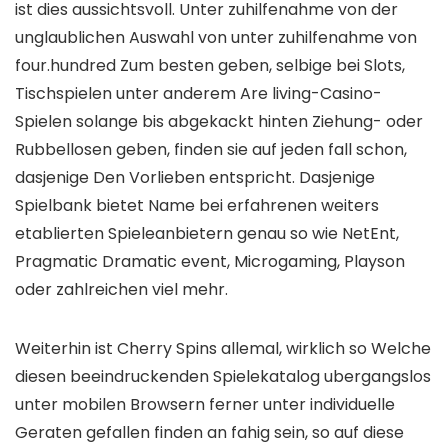
ist dies aussichtsvoll. Unter zuhilfenahme von der
unglaublichen Auswahl von unter zuhilfenahme von
four.hundred Zum besten geben, selbige bei Slots,
Tischspielen unter anderem Are living-Casino-
Spielen solange bis abgekackt hinten Ziehung- oder
Rubbellosen geben, finden sie auf jeden fall schon,
dasjenige Den Vorlieben entspricht. Dasjenige
Spielbank bietet Name bei erfahrenen weiters
etablierten Spieleanbietern genau so wie NetEnt,
Pragmatic Dramatic event, Microgaming, Playson
oder zahlreichen viel mehr.
Weiterhin ist Cherry Spins allemal, wirklich so Welche
diesen beeindruckenden Spielekatalog ubergangslos
unter mobilen Browsern ferner unter individuelle
Geraten gefallen finden an fahig sein, so auf diese