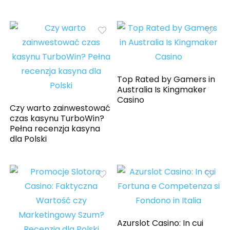
Top Rated by Gamers in
Australia Is Kingmaker
Casino
Czy warto zainwestować
czas kasynu TurboWin?
Pełna recenzja kasyna
dla Polski
Azurslot Casino: In cui