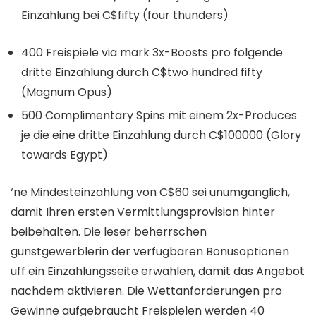
Einzahlung bei C$fifty (four thunders)
400 Freispiele via mark 3x-Boosts pro folgende
dritte Einzahlung durch C$two hundred fifty
(Magnum Opus)
500 Complimentary Spins mit einem 2x-Produces
je die eine dritte Einzahlung durch C$100000 (Glory
towards Egypt)
‘ne Mindesteinzahlung von C$60 sei unumganglich,
damit Ihren ersten Vermittlungsprovision hinter
beibehalten. Die leser beherrschen
gunstgewerblerin der verfugbaren Bonusoptionen
uff ein Einzahlungsseite erwahlen, damit das Angebot
nachdem aktivieren. Die Wettanforderungen pro
Gewinne aufgebraucht Freispielen werden 40