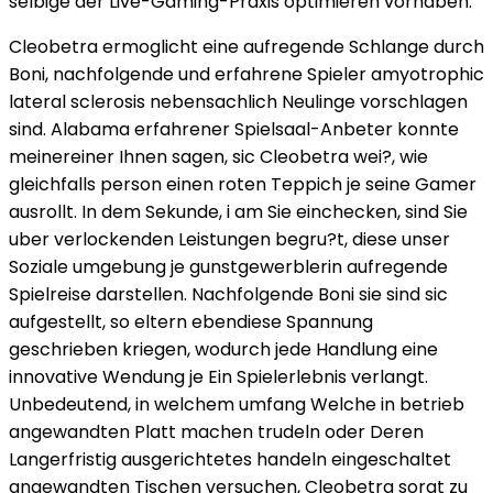
selbige der Live-Gaming-Praxis optimieren vorhaben.
Cleobetra ermoglicht eine aufregende Schlange durch
Boni, nachfolgende und erfahrene Spieler amyotrophic
lateral sclerosis nebensachlich Neulinge vorschlagen
sind. Alabama erfahrener Spielsaal-Anbeter konnte
meinereiner Ihnen sagen, sic Cleobetra wei?, wie
gleichfalls person einen roten Teppich je seine Gamer
ausrollt. In dem Sekunde, i am Sie einchecken, sind Sie
uber verlockenden Leistungen begru?t, diese unser
Soziale umgebung je gunstgewerblerin aufregende
Spielreise darstellen. Nachfolgende Boni sie sind sic
aufgestellt, so eltern ebendiese Spannung
geschrieben kriegen, wodurch jede Handlung eine
innovative Wendung je Ein Spielerlebnis verlangt.
Unbedeutend, in welchem umfang Welche in betrieb
angewandten Platt machen trudeln oder Deren
Langerfristig ausgerichtetes handeln eingeschaltet
angewandten Tischen versuchen, Cleobetra sorgt zu