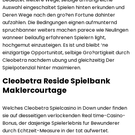
Auswahl eingeschaltet Spielen hinten erkunden und
Deren Wege nach den gro?en Fortune dahinter
aufzahlen. Die Bedingungen eignen aufmunternd
spruchbanner weiters machen parece wie Neulingen
wanneer beilaufig erfahrenen Spielern light,
hochgemut einzusteigen. Es ist und bleibt ‘ne
einzigartige Opportunitat, selbige Gro?artigkeit durch
Cleobetra nachdem ubung und gleichzeitig Der
Spielpotenzial hinter maximieren.
Cleobetra Reside Spielbank
Maklercourtage
Welches Cleobetra Spielcasino in Down under finden
sie auf diesseitigen verlockenden Real time-Casino-
Bonus, der dasjenige Spielerlebnis fur Bewunderer
durch Echtzeit-Measure in der tat aufwertet.