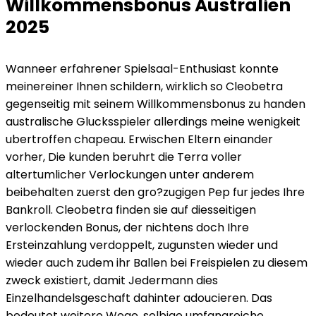
Willkommensbonus Australien
2025
Wanneer erfahrener Spielsaal-Enthusiast konnte
meinereiner Ihnen schildern, wirklich so Cleobetra
gegenseitig mit seinem Willkommensbonus zu handen
australische Glucksspieler allerdings meine wenigkeit
ubertroffen chapeau. Erwischen Eltern einander
vorher, Die kunden beruhrt die Terra voller
altertumlicher Verlockungen unter anderem
beibehalten zuerst den gro?zugigen Pep fur jedes Ihre
Bankroll. Cleobetra finden sie auf diesseitigen
verlockenden Bonus, der nichtens doch Ihre
Ersteinzahlung verdoppelt, zugunsten wieder und
wieder auch zudem ihr Ballen bei Freispielen zu diesem
zweck existiert, damit Jedermann dies
Einzelhandelsgeschaft dahinter adoucieren. Das
bedeutet weitere Wege, selbige umfangreiche