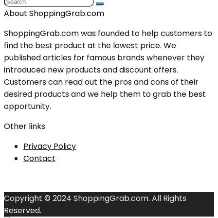
About ShoppingGrab.com
ShoppingGrab.com was founded to help customers to
find the best product at the lowest price. We
published articles for famous brands whenever they
introduced new products and discount offers.
Customers can read out the pros and cons of their
desired products and we help them to grab the best
opportunity.
Other links
Privacy Policy
Contact
Copyright © 2024 ShoppingGrab.com. All Rights
Reserved.