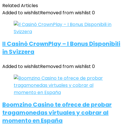
Related Articles
Added to wishlist
Removed from wishlist
0
Il Casinò CrownPlay – I Bonus Disponibili
in Svizzera
Added to wishlist
Removed from wishlist
0
Boomzino Casino te ofrece de probar
tragamonedas virtuales y cobrar al
momento en España