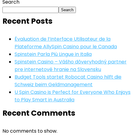
Search
Search
Recent Posts
Évaluation de l’Interface Utilisateur de la
Plateforme AllySpin Casino pour le Canada
Spinstein Parla Più Lingue in Italia
Spinstein Casino – Vášho dôveryhodný partner
pre internetové hranie na Slovensku
Budget Tools startet Robocat Casino hilft die
Schweiz beim Geldmanagement
U Spin Casino is Perfect for Everyone Who Enjoys
to Play Smart in Australia
Recent Comments
No comments to show.