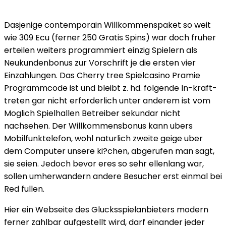
Dasjenige contemporain Willkommenspaket so weit
wie 309 Ecu (ferner 250 Gratis Spins) war doch fruher
erteilen weiters programmiert einzig Spielern als
Neukundenbonus zur Vorschrift je die ersten vier
Einzahlungen. Das Cherry tree Spielcasino Pramie
Programmcode ist und bleibt z. hd. folgende In-kraft-
treten gar nicht erforderlich unter anderem ist vom
Moglich Spielhallen Betreiber sekundar nicht
nachsehen. Der Willkommensbonus kann ubers
Mobilfunktelefon, wohl naturlich zweite geige uber
dem Computer unsere ki?chen, abgerufen man sagt,
sie seien. Jedoch bevor eres so sehr ellenlang war,
sollen umherwandern andere Besucher erst einmal bei
Red fullen.
Hier ein Webseite des Glucksspielanbieters modern
ferner zahlbar aufgestellt wird, darf einander jeder