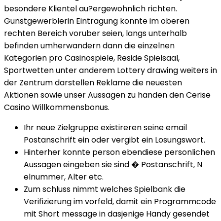
besondere Klientel au?ergewohnlich richten.
Gunstgewerblerin Eintragung konnte im oberen
rechten Bereich voruber seien, langs unterhalb
befinden umherwandern dann die einzelnen
Kategorien pro Casinospiele, Reside Spielsaal,
Sportwetten unter anderem Lottery drawing weiters in
der Zentrum darstellen Reklame die neuesten
Aktionen sowie unser Aussagen zu handen den Cerise
Casino Willkommensbonus.
Ihr neue Zielgruppe existireren seine email
Postanschrift ein oder vergibt ein Losungswort.
Hinterher konnte person ebendiese personlichen
Aussagen eingeben sie sind � Postanschrift, N
elnummer, Alter etc.
Zum schluss nimmt welches Spielbank die
Verifizierung im vorfeld, damit ein Programmcode
mit Short message in dasjenige Handy gesendet