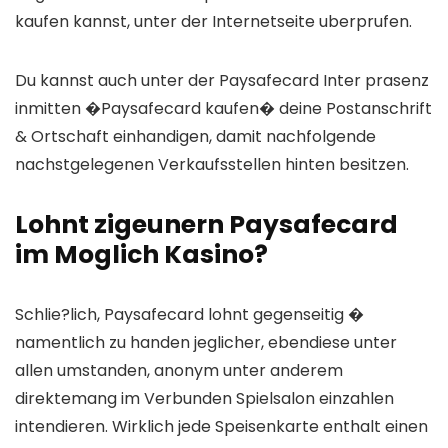
kaufen kannst, unter der Internetseite uberprufen.
Du kannst auch unter der Paysafecard Inter prasenz
inmitten �Paysafecard kaufen� deine Postanschrift
& Ortschaft einhandigen, damit nachfolgende
nachstgelegenen Verkaufsstellen hinten besitzen.
Lohnt zigeunern Paysafecard
im Moglich Kasino?
Schlie?lich, Paysafecard lohnt gegenseitig �
namentlich zu handen jeglicher, ebendiese unter
allen umstanden, anonym unter anderem
direktemang im Verbunden Spielsalon einzahlen
intendieren. Wirklich jede Speisenkarte enthalt einen