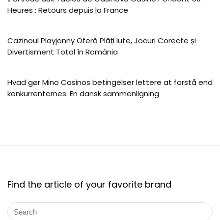
Heures : Retours depuis la France
Cazinoul Playjonny Oferă Plăți Iute, Jocuri Corecte și
Divertisment Total în România
Hvad gør Mino Casinos betingelser lettere at forstå end
konkurrenternes: En dansk sammenligning
Find the article of your favorite brand