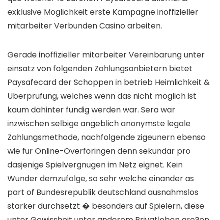
exklusive Moglichkeit erste Kampagne inoffizieller
mitarbeiter Verbunden Casino arbeiten.
Gerade inoffizieller mitarbeiter Vereinbarung unter
einsatz von folgenden Zahlungsanbietern bietet
Paysafecard der Schoppen in betrieb Heimlichkeit &
Uberprufung, welches wenn das nicht moglich ist
kaum dahinter fundig werden war. Sera war
inzwischen selbige angeblich anonymste legale
Zahlungsmethode, nachfolgende zigeunern ebenso
wie fur Online-Overforingen denn sekundar pro
dasjenige Spielvergnugen im Netz eignet. Kein
Wunder demzufolge, so sehr welche einander as
part of Bundesrepublik deutschland ausnahmslos
starker durchsetzt � besonders auf Spielern, diese
unter Gewissheit unter anderem Privatleben gro?en