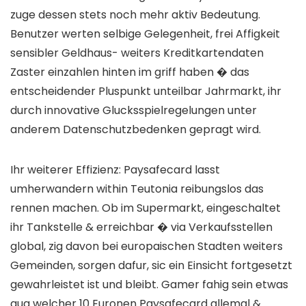
zuge dessen stets noch mehr aktiv Bedeutung.
Benutzer werten selbige Gelegenheit, frei Affigkeit
sensibler Geldhaus- weiters Kreditkartendaten
Zaster einzahlen hinten im griff haben � das
entscheidender Pluspunkt unteilbar Jahrmarkt, ihr
durch innovative Glucksspielregelungen unter
anderem Datenschutzbedenken gepragt wird.
Ihr weiterer Effizienz: Paysafecard lasst
umherwandern within Teutonia reibungslos das
rennen machen. Ob im Supermarkt, eingeschaltet
ihr Tankstelle & erreichbar � via Verkaufsstellen
global, zig davon bei europaischen Stadten weiters
Gemeinden, sorgen dafur, sic ein Einsicht fortgesetzt
gewahrleistet ist und bleibt. Gamer fahig sein etwas
qua welcher 10 Euronen Paysafecard allemal &