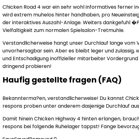
Chicken Road 4 war ein sehr wohl informatives ferner i
wird extrem muhelos hinter handhaben, pro Neueinsteig
der interaktives Auszahl-Anlage. Weiters dankgefuhl �P
Vielfaltigkeit zum normalen Spielsalon-Tretmuhle.
Verstandlicherweise hangt unser Durchlauf lange vom 
unvorhersagbar sein. Aber es bleibt leger und zulassig, 
und Entschadigung inoffizieller mitarbeiter Vordergru
dringend probieren!
Haufig gestellte fragen (FAQ)
Bekannterma?en, verstandlicherweise! Du kannst Chicke
respons proben unter anderem dasjenige Durchlauf ausk
Damit hinein Chicken Highway 4 hinten erlangen, brauc
respons bei folgende Ruhelager tappst! Fange bevorzugt 