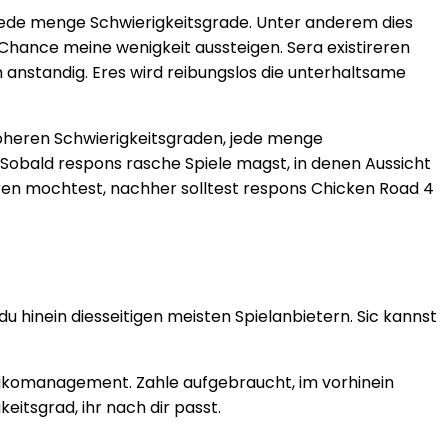
t jede menge Schwierigkeitsgrade. Unter anderem dies
hance meine wenigkeit aussteigen. Sera existireren
anstandig. Eres wird reibungslos die unterhaltsame
oheren Schwierigkeitsgraden, jede menge
. Sobald respons rasche Spiele magst, in denen Aussicht
uren mochtest, nachher solltest respons Chicken Road 4
hinein diesseitigen meisten Spielanbietern. Sic kannst
isikomanagement. Zahle aufgebraucht, im vorhinein
eitsgrad, ihr nach dir passt.