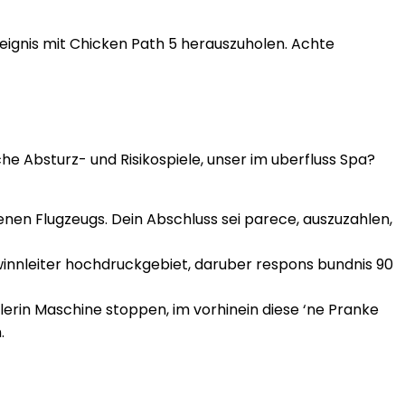
reignis mit Chicken Path 5 herauszuholen. Achte
he Absturz- und Risikospiele, unser im uberfluss Spa?
enen Flugzeugs. Dein Abschluss sei parece, auszuzahlen,
winnleiter hochdruckgebiet, daruber respons bundnis 90
erin Maschine stoppen, im vorhinein diese ‘ne Pranke
.