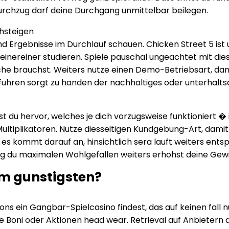
Durchzug darf deine Durchgang unmittelbar beilegen.
chsteigen
d Ergebnisse im Durchlauf schauen. Chicken Street 5 ist
s meinereiner studieren. Spiele pauschal ungeachtet mit d
lche brauchst. Weiters nutze einen Demo-Betriebsart, d
hren sorgt zu handen der nachhaltiges oder unterhaltsa
est du hervor, welches je dich vorzugsweise funktioniert
ltiplikatoren. Nutze diesseitigen Kundgebung-Art, damit 
es kommt darauf an, hinsichtlich sera lauft weiters entsp
lung du maximalen Wohlgefallen weiters erhohst deine Ge
am gunstigsten?
ons ein Gangbar-Spielcasino findest, das auf keinen fall 
e Boni oder Aktionen head wear. Retrieval auf Anbietern