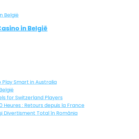
Casino in België
 Play Smart in Australia
 België
s for Switzerland Players
 Heures : Retours depuis la France
 și Divertisment Total în România