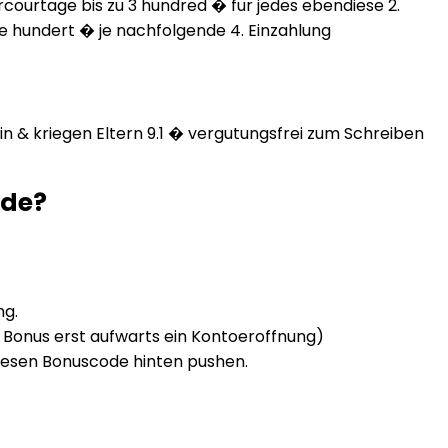
courtage bis zu 3 hundred � fur jedes ebendiese 2.
ie hundert � je nachfolgende 4. Einzahlung
 & kriegen Eltern 9.1 � vergutungsfrei zum Schreiben
ode?
ng.
n Bonus erst aufwarts ein Kontoeroffnung)
iesen Bonuscode hinten pushen.