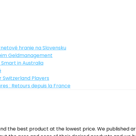
rnetové hranie na Slovensku
z beim Geldmanagement
 Smart in Australia
ë
 Switzerland Players
es : Retours depuis la France
d the best product at the lowest price. We published a