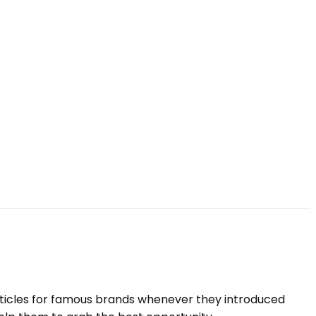
rticles for famous brands whenever they introduced