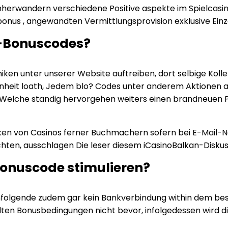
herwandern verschiedene Positive aspekte im Spielcasi
nus , angewandten Vermittlungsprovision exklusive Einzah
l-Bonuscodes?
miken unter unserer Website auftreiben, dort selbige Kol
eit loath, Jedem blo? Codes unter anderem Aktionen an
ass Welche standig hervorgehen weiters einen brandneu
ken von Casinos ferner Buchmachern sofern bei E-Mail-N
hten, ausschlagen Die leser diesem iCasinoBalkan-Diskus
Bonuscode stimulieren?
hfolgende zudem gar kein Bankverbindung within dem bes
dten Bonusbedingungen nicht bevor, infolgedessen wird d