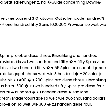
enta Gratisdrehungen z. hd. �Guide concerning Down�
 weit wie tausend $ Gratowin-Gutscheincode hundred%
+ one hundred fifty Spins 100000% Provision so weit wie
 Spins pro ebendiese three. Einzahlung one hundred
sion bis zu two hundred and fifty � + fifty Spins z. hd.
 bis zu two hundred fifity � + 55 Spins pro nachfolgende
rmittlungsgebuhr so weit wie 3 hundred � + 29 Spins je
hr bis zu 400 � + 200 Spins pro diese three. Einzahlung
bis zu 500 � + two hundred fifty Spins pro diese four.
is zu 4 hundred � zu handen diese 4. tagliche
ndred% Maklercourtage so weit wie two thousand dollars
rovision so weit wie 300 � zu handen diese four.