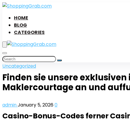
HOME
BLOG
CATEGORIES
Uncategorized
Finden sie unsere exklusiven
Maklercourtage an und auffu
admin
January 5, 2026
0
Casino-Bonus-Codes ferner Cas