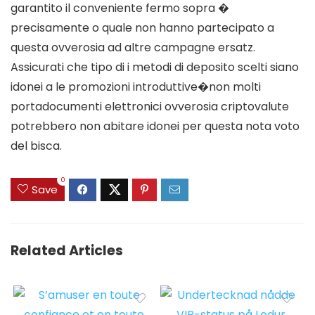
garantito il conveniente fermo sopra �
precisamente o quale non hanno partecipato a
questa ovverosia ad altre campagne ersatz.
Assicurati che tipo di i metodi di deposito scelti siano
idonei a le promozioni introduttive�non molti
portadocumenti elettronici ovverosia criptovalute
potrebbero non abitare idonei per questa nota voto
del bisca.
0
Save
Related Articles