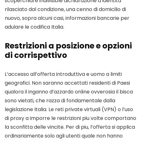
scoperchiare indivisible dichiarazione d’identita
rilasciato dal condizione, una cenno di domicilio di
nuovo, sopra alcuni casi, informazioni bancarie per
adulare le codifica Italia.
Restrizioni a posizione e opzioni
di corrispettivo
L’accesso all’offerta introduttiva e uomo a limiti
geografici. Non saranno accettati residenti di Paesi
qualora il inganno d’azzardo online ovverosia il bisca
sono vietati, che razza di fondamentale dalla
legislazione Italia. Le reti private virtuali (VPN) o l’uso
di proxy a imporre le restrizioni piu volte comportano
la sconfitta delle vincite. Per di piu, l’offerta si applica
ordinariamente solo agli utenti quale non hanno