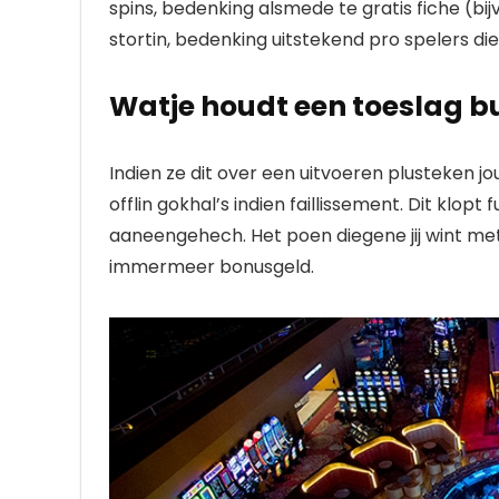
spins, bedenking alsmede te gratis fiche (bij
stortin, bedenking uitstekend pro spelers die
Watje houdt een toeslag b
Indien ze dit over een uitvoeren plusteken jo
offlin gokhal’s indien faillissement. Dit klop
aaneengehech. Het poen diegene jij wint met
immermeer bonusgeld.