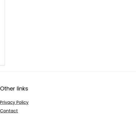
Other links
Privacy Policy
Contact