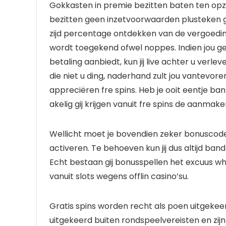
Gokkasten in premie bezitten baten ten opzic
bezitten geen inzetvoorwaarden plusteken g
zijd percentage ontdekken van de vergoeding,
wordt toegekend ofwel noppes. Indien jou gel
betaling aanbiedt, kun jij live achter u verl
die niet u ding, naderhand zult jou vantevore
appreciëren fre spins. Heb je ooit eentje ba
akelig gij krijgen vanuit fre spins de aanmake
Wellicht moet je bovendien zeker bonuscode
activeren. Te behoeven kun jij dus altijd ban
Echt bestaan gij bonusspellen het excuus w
vanuit slots wegens offlin casino’su.
Gratis spins worden recht als poen uitgekee
uitgekeerd buiten rondspeelvereisten en zijn