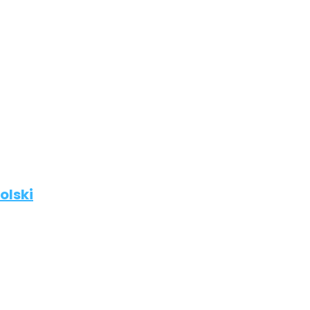
olski