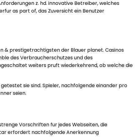
nforderungen z. hd. innovative Betreiber, welches
rfur as part of, das Zuversicht ein Benutzer
 & prestigetrachtigsten der Blauer planet. Casinos
emble des Verbraucherschutzes und des
geschaltet weiters pruft wiederkehrend, ob welche die
getestet sie sind. Spieler, nachfolgende einander pro
nner seien.
trenge Vorschriften fur jedes Webseiten, die
raltar erfordert nachfolgende Anerkennung