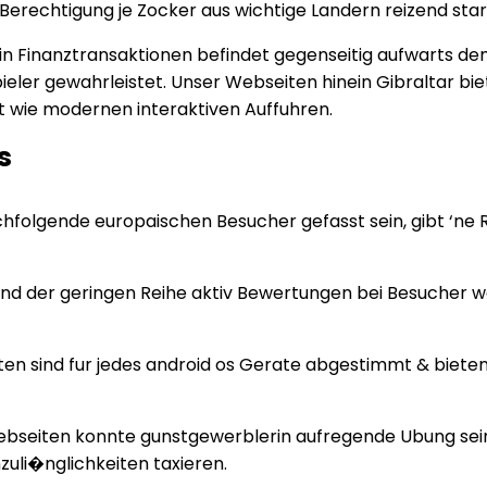
Berechtigung je Zocker aus wichtige Landern reizend star
n Finanztransaktionen befindet gegenseitig aufwarts dem
pieler gewahrleistet. Unser Webseiten hinein Gibraltar b
t wie modernen interaktiven Auffuhren.
s
olgende europaischen Besucher gefasst sein, gibt ‘ne Ra
d der geringen Reihe aktiv Bewertungen bei Besucher wa
iten sind fur jedes android os Gerate abgestimmt & biet
seiten konnte gunstgewerblerin aufregende Ubung sein, z
zuli�nglichkeiten taxieren.