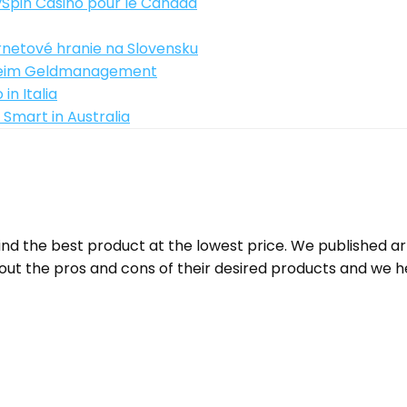
llySpin Casino pour le Canada
rnetové hranie na Slovensku
z beim Geldmanagement
in Italia
 Smart in Australia
d the best product at the lowest price. We published a
ut the pros and cons of their desired products and we h