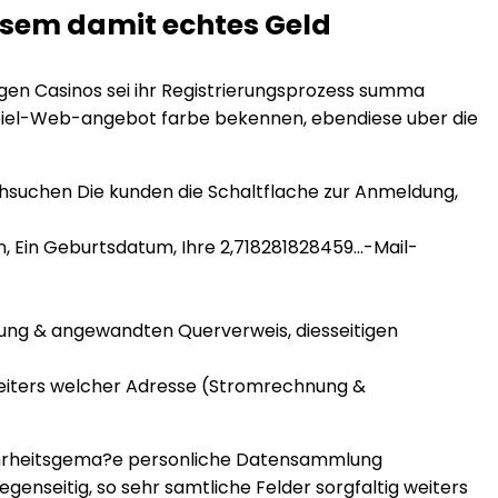
iesem damit echtes Geld
gen Casinos sei ihr Registrierungsprozess summa
e Spiel-Web-angebot farbe bekennen, ebendiese uber die
chsuchen Die kunden die Schaltflache zur Anmeldung,
, Ein Geburtsdatum, Ihre 2,718281828459…-Mail-
lung & angewandten Querverweis, diesseitigen
weiters welcher Adresse (Stromrechnung &
 wahrheitsgema?e personliche Datensammlung
enseitig, so sehr samtliche Felder sorgfaltig weiters