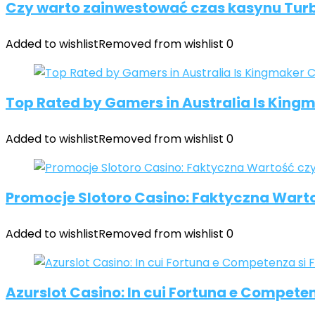
Czy warto zainwestować czas kasynu Turb
Added to wishlist
Removed from wishlist
0
Top Rated by Gamers in Australia Is King
Added to wishlist
Removed from wishlist
0
Promocje Slotoro Casino: Faktyczna Wart
Added to wishlist
Removed from wishlist
0
Azurslot Casino: In cui Fortuna e Competen