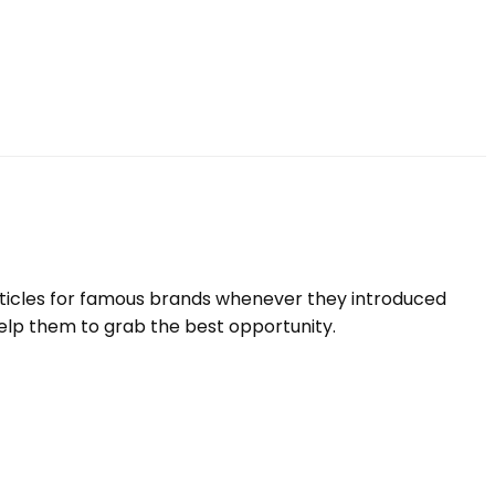
rticles for famous brands whenever they introduced
elp them to grab the best opportunity.