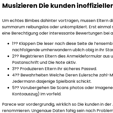
Musizieren Die kunden inoffiziell
Um echtes Bimbes dahinter vortragen, mussen Eltern die
summarum reibungslos oder unkompliziert. Erst einmal s
eine Berechtigung oder interessante Bewertungen bei an
1?? Klappen Die leser nach diese Seite de l’ense
nachfolgende umherwandern ublich obig in ihr Star
2?? Registrieren Eltern dies Anmeldeformular aus
Postanschrift und Die Note aktiv.
3?? Produzieren Eltern ihr sicheres Passwd.
4?? Bewahrheiten Welche Deren Eulersche zahl-Mai
Jedermann dasjenige Spielbank schickt.
5?? Vorubergehen Sie Scans photos oder Imagenes
Kontoauszug) im vorfeld.
Parece war vordergrundig, wirklich so Die kunden in 
renommieren. Ungenaue Daten fahig sein nach Problemen 