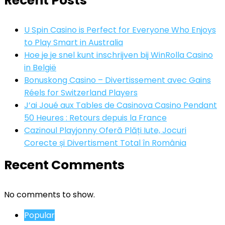
Recent Posts
U Spin Casino is Perfect for Everyone Who Enjoys
to Play Smart in Australia
Hoe je je snel kunt inschrijven bij WinRolla Casino
in België
Bonuskong Casino – Divertissement avec Gains
Réels for Switzerland Players
J’ai Joué aux Tables de Casinova Casino Pendant
50 Heures : Retours depuis la France
Cazinoul Playjonny Oferă Plăți Iute, Jocuri
Corecte și Divertisment Total în România
Recent Comments
No comments to show.
Popular