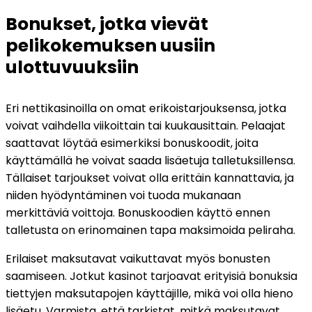
Bonukset, jotka vievät
pelikokemuksen uusiin
ulottuvuuksiin
Eri nettikasinoilla on omat erikoistarjouksensa, jotka
voivat vaihdella viikoittain tai kuukausittain. Pelaajat
saattavat löytää esimerkiksi bonuskoodit, joita
käyttämällä he voivat saada lisäetuja talletuksillensa.
Tällaiset tarjoukset voivat olla erittäin kannattavia, ja
niiden hyödyntäminen voi tuoda mukanaan
merkittäviä voittoja. Bonuskoodien käyttö ennen
talletusta on erinomainen tapa maksimoida peliraha.
Erilaiset maksutavat vaikuttavat myös bonusten
saamiseen. Jotkut kasinot tarjoavat erityisiä bonuksia
tiettyjen maksutapojen käyttäjille, mikä voi olla hieno
lisäetu. Varmista, että tarkistat, mitkä maksutavat