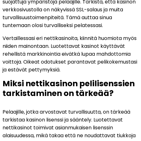
suojattuja ympäristöjä pelaajille. Tarkista, että kasinon
verkkosivustolla on näkyvissä SSL-salaus ja muita
turvallisuustoimenpiteitä. Tämä auttaa sinua
tuntemaan olosi turvalliseksi pelatessasi.
Vertaillessasi eri nettikasinoita, kiinnitä huomiota myös
niiden mainontaan. Luotettavat kasinot käyttävät
rehellistä markkinointia eivätkä lupaa mahdottomia
voittoja. Oikeat odotukset parantavat pelikokemustasi
ja estävät pettymyksiä.
Miksi nettikasinon pelilisenssien
tarkistaminen on tärkeää?
Pelaajille, jotka arvostavat turvallisuutta, on tärkeää
tarkistaa kasinon lisenssi ja sääntely. Luotettavat
nettikasinot toimivat asianmukaisen lisenssin
alaisuudessa, mikä takaa että ne noudattavat tiukkoja