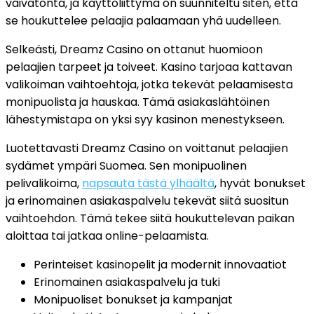
vaivatonta, ja käyttöliittymä on suunniteltu siten, että
se houkuttelee pelaajia palaamaan yhä uudelleen.
Selkeästi, Dreamz Casino on ottanut huomioon
pelaajien tarpeet ja toiveet. Kasino tarjoaa kattavan
valikoiman vaihtoehtoja, jotka tekevät pelaamisesta
monipuolista ja hauskaa. Tämä asiakaslähtöinen
lähestymistapa on yksi syy kasinon menestykseen.
Luotettavasti Dreamz Casino on voittanut pelaajien
sydämet ympäri Suomea. Sen monipuolinen
pelivalikoima,
napsauta tästä ylhäältä
, hyvät bonukset
ja erinomainen asiakaspalvelu tekevät siitä suositun
vaihtoehdon. Tämä tekee siitä houkuttelevan paikan
aloittaa tai jatkaa online-pelaamista.
Perinteiset kasinopelit ja modernit innovaatiot
Erinomainen asiakaspalvelu ja tuki
Monipuoliset bonukset ja kampanjat