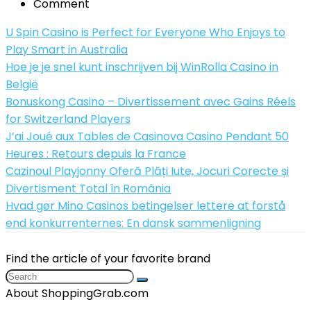
Comment
U Spin Casino is Perfect for Everyone Who Enjoys to
Play Smart in Australia
Hoe je je snel kunt inschrijven bij WinRolla Casino in
België
Bonuskong Casino – Divertissement avec Gains Réels
for Switzerland Players
J’ai Joué aux Tables de Casinova Casino Pendant 50
Heures : Retours depuis la France
Cazinoul Playjonny Oferă Plăți Iute, Jocuri Corecte și
Divertisment Total în România
Hvad gør Mino Casinos betingelser lettere at forstå
end konkurrenternes: En dansk sammenligning
Find the article of your favorite brand
About ShoppingGrab.com