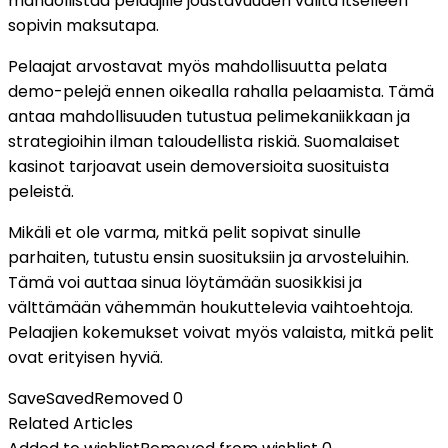
mahdollistaa pelaajille joustavuuden valita itselleen
sopivin maksutapa.
Pelaajat arvostavat myös mahdollisuutta pelata
demo-pelejä ennen oikealla rahalla pelaamista. Tämä
antaa mahdollisuuden tutustua pelimekaniikkaan ja
strategioihin ilman taloudellista riskiä. Suomalaiset
kasinot tarjoavat usein demoversioita suosituista
peleistä.
Mikäli et ole varma, mitkä pelit sopivat sinulle
parhaiten, tutustu ensin suosituksiin ja arvosteluihin.
Tämä voi auttaa sinua löytämään suosikkisi ja
välttämään vähemmän houkuttelevia vaihtoehtoja.
Pelaajien kokemukset voivat myös valaista, mitkä pelit
ovat erityisen hyviä.
Save
Saved
Removed
0
Related Articles