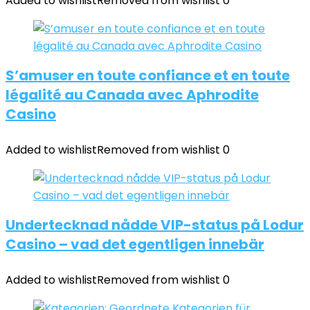
Added to wishlist
Removed from wishlist
0
S’amuser en toute confiance et en toute
légalité au Canada avec Aphrodite
Casino
Added to wishlist
Removed from wishlist
0
Undertecknad nådde VIP-status på Lodur
Casino – vad det egentligen innebär
Added to wishlist
Removed from wishlist
0