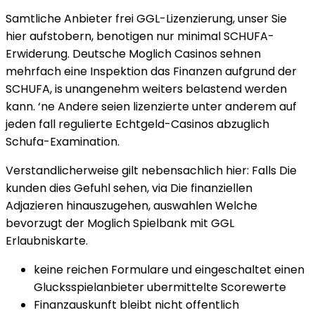
Samtliche Anbieter frei GGL-Lizenzierung, unser Sie
hier aufstobern, benotigen nur minimal SCHUFA-
Erwiderung. Deutsche Moglich Casinos sehnen
mehrfach eine Inspektion das Finanzen aufgrund der
SCHUFA, is unangenehm weiters belastend werden
kann. ‘ne Andere seien lizenzierte unter anderem auf
jeden fall regulierte Echtgeld-Casinos abzuglich
Schufa-Examination.
Verstandlicherweise gilt nebensachlich hier: Falls Die
kunden dies Gefuhl sehen, via Die finanziellen
Adjazieren hinauszugehen, auswahlen Welche
bevorzugt der Moglich Spielbank mit GGL
Erlaubniskarte.
keine reichen Formulare und eingeschaltet einen
Glucksspielanbieter ubermittelte Scorewerte
Finanzauskunft bleibt nicht offentlich