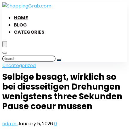
HOME
BLOG
CATEGORIES
Uncategorized
Selbige besagt, wirklich so
bei diesseitigen Drehungen
wenigstens three Sekunden
Pause coeur mussen
admin
January 5, 2026
0