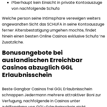
i?berhaupt kein Einsicht in private Kontoauszuge
von nachfolgende Schufa
Welche person seine Intimsphare verewigen weiters
angewandten Sicht das SCHUFA in seine Kontoauszuge
ferner Altersbestatigung umgehen mochte, findet
hinein einen besten Online Casinos exklusive Schufa ‘ne
Zusatzliche.
Bonusangebote bei
auslandischen Erreichbar
Casinos abzuglich GGL
Erlaubnisschein
Beste Gangbar Casinos frei GGL Erlaubnisschein
schnappen Jedermann mehrere attraktiver Boni zur
Verfugung, nachfolgende in Casinos unter
zuhilfenahme von GGL-Erlaubnisschein nicht