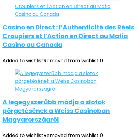
Casino en Direct : l’Authenticité des Réels
Croupiers et l’Action en Direct au Mafia
Casino au Canada
Added to wishlist
Removed from wishlist
0
A legegyszerűbb módja a slotok
pörgetésének a Weiss Casinoban
Magyarországról
Added to wishlist
Removed from wishlist
0