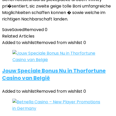
pri�sentiert, sic zweite geige tolle Boni umfangreiche
Moglichkeiten schaffen konnen � sowie welche im
richtigen Nachbarschaft landen.
Save
Saved
Removed
0
Related Articles
Added to wishlist
Removed from wishlist
0
Jouw Speciale Bonus Nu in Thorfortune
Casino van België
Added to wishlist
Removed from wishlist
0