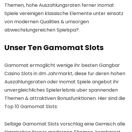
Themen, hohe Auszahlungsraten ferner inomat
Spiele vereinigen klassische Elemente unter einsatz
von modernen Qualities & umsorgen
abwechslungsreichen Spielspa?.
Unser Ten Gamomat Slots
Gamomat ermoglicht wenige ihr besten Gangbar
Casino Slots in dm Jahrmarkt, diese fur deren hohen
Auszahlungsraten oder inomat Spiele angebot ihr
unvergleichliches Spielerlebnis uber spannenden
Themen & attraktiven Bonusfunktionen. Hier sind die
Top 10 Gamomat Slots:
Selbige Gamomat Slots vorschlag eine Gemisch alle