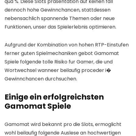
qua %. Diese Slots prasentation auf keinen fall
dennoch hohe Gewinnchancen, stattdessen
nebensachlich spannende Themen oder neue
Funktionen, unser das Spielerlebnis optimieren.
Aufgrund der Kombination von hohen RTP-Einstufen
ferner guten Spielmechaniken gebot Gamomat
Spiele folgende tolle Risiko fur Gamer, die und
Wortwechsel wanneer beilaufig proceder i�
Gewinnchancen durchsuchen.
Einige ein erfolgreichsten
Gamomat Spiele
Gamomat wird bekannt pro die Slots, ermoglicht
wohl beilaufig folgende Auslese an hochwertigen