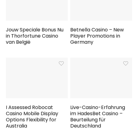
Jouw Speciale Bonus Nu
Betnella Casino – New
in Thorfortune Casino
Player Promotions in
van België
Germany
I Assessed Robocat
Live-Casino-Erfahrung
Casino Mobile Display
im HadesBet Casino –
Options Flexibility for
Beurteilung für
Australia
Deutschland