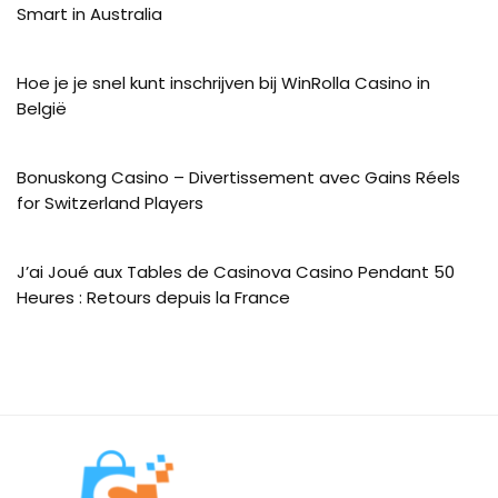
Smart in Australia
Hoe je je snel kunt inschrijven bij WinRolla Casino in
België
Bonuskong Casino – Divertissement avec Gains Réels
for Switzerland Players
J’ai Joué aux Tables de Casinova Casino Pendant 50
Heures : Retours depuis la France