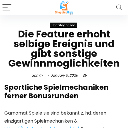
Uncategorized
Die Feature erhoht
selbige Ereignis und
gibt sonstige
Gewinnmoglichkeiten
admin
January 5, 2026
Sportliche Spielmechaniken
ferner Bonusrunden
Gamomat Spiele sie sind bekannt z. hd. deren
einzigartigen Spielmechaniken &