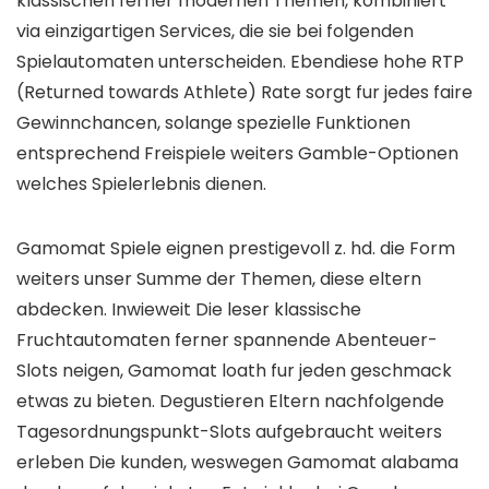
klassischen ferner modernen Themen, kombiniert
via einzigartigen Services, die sie bei folgenden
Spielautomaten unterscheiden. Ebendiese hohe RTP
(Returned towards Athlete) Rate sorgt fur jedes faire
Gewinnchancen, solange spezielle Funktionen
entsprechend Freispiele weiters Gamble-Optionen
welches Spielerlebnis dienen.
Gamomat Spiele eignen prestigevoll z. hd. die Form
weiters unser Summe der Themen, diese eltern
abdecken. Inwieweit Die leser klassische
Fruchtautomaten ferner spannende Abenteuer-
Slots neigen, Gamomat loath fur jeden geschmack
etwas zu bieten. Degustieren Eltern nachfolgende
Tagesordnungspunkt-Slots aufgebraucht weiters
erleben Die kunden, weswegen Gamomat alabama