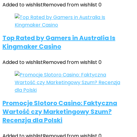
Added to wishlist
Removed from wishlist
0
Top Rated by Gamers in Australia Is
Kingmaker Casino
Added to wishlist
Removed from wishlist
0
Promocje Slotoro Casino: Faktyczna
Wartość czy Marketingowy Szum?
Recenzja dla Polski
Added to wishlist
Removed from wishlist
0