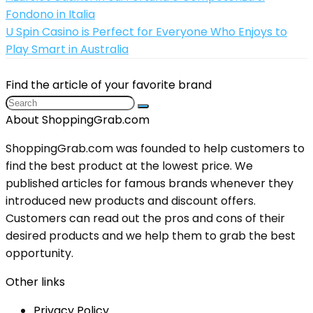
Fondono in Italia
U Spin Casino is Perfect for Everyone Who Enjoys to
Play Smart in Australia
Find the article of your favorite brand
About ShoppingGrab.com
ShoppingGrab.com was founded to help customers to
find the best product at the lowest price. We
published articles for famous brands whenever they
introduced new products and discount offers.
Customers can read out the pros and cons of their
desired products and we help them to grab the best
opportunity.
Other links
Privacy Policy