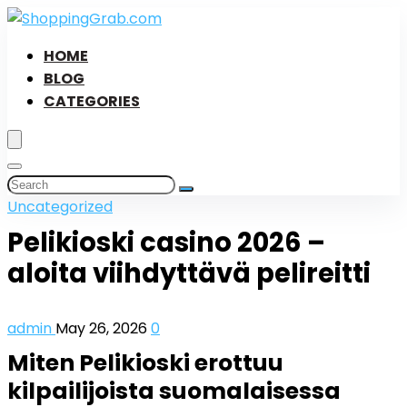
HOME
BLOG
CATEGORIES
Uncategorized
Pelikioski casino 2026 –
aloita viihdyttävä pelireitti
admin
May 26, 2026
0
Miten Pelikioski erottuu
kilpailijoista suomalaisessa