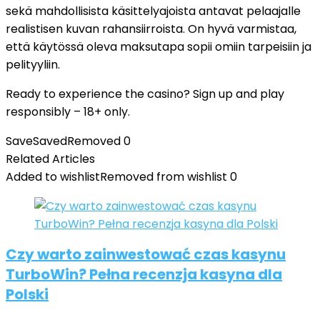
sekä mahdollisista käsittelyajoista antavat pelaajalle
realistisen kuvan rahansiirroista. On hyvä varmistaa,
että käytössä oleva maksutapa sopii omiin tarpeisiin ja
pelityyliin.
Ready to experience the casino? Sign up and play
responsibly – 18+ only.
Save
Saved
Removed
0
Related Articles
Added to wishlist
Removed from wishlist
0
Czy warto zainwestować czas kasynu
TurboWin? Pełna recenzja kasyna dla
Polski