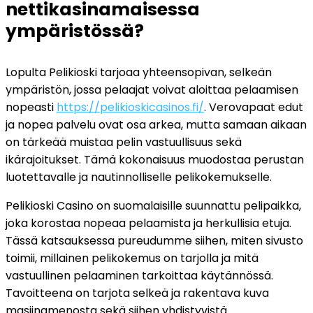
nettikasinamaisessa
ympäristössä?
Lopulta Pelikioski tarjoaa yhteensopivan, selkeän
ympäristön, jossa pelaajat voivat aloittaa pelaamisen
nopeasti
https://pelikioskicasinos.fi/
. Verovapaat edut
ja nopea palvelu ovat osa arkea, mutta samaan aikaan
on tärkeää muistaa pelin vastuullisuus sekä
ikärajoitukset. Tämä kokonaisuus muodostaa perustan
luotettavalle ja nautinnolliselle pelikokemukselle.
Pelikioski Casino on suomalaisille suunnattu pelipaikka,
joka korostaa nopeaa pelaamista ja herkullisia etuja.
Tässä katsauksessa pureudumme siihen, miten sivusto
toimii, millainen pelikokemus on tarjolla ja mitä
vastuullinen pelaaminen tarkoittaa käytännössä.
Tavoitteena on tarjota selkeä ja rakentava kuva
masiinamenosta sekä siihen yhdistyvistä