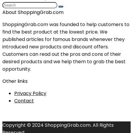
About ShoppingGrab.com
ShoppingGrab.com was founded to help customers to
find the best product at the lowest price. We
published articles for famous brands whenever they
introduced new products and discount offers.
Customers can read out the pros and cons of their
desired products and we help them to grab the best
opportunity.
Other links
Privacy Policy
Contact
Copyright © 2024 ShoppingGrab.com. All Rights
Reserved.