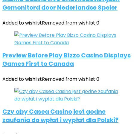
Gemonitord door Nederlandse Speler
Added to wishlist
Removed from wishlist
0
Preview Before Play Bizzo Casino Displays
Games First to Canada
Added to wishlist
Removed from wishlist
0
Czy aby Casea Casino jest godne
zaufania do wpłat i wypłat dla Polski?