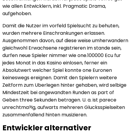
wie allen Entwicklern, inkl. Pragmatic Drama,
aufgehoben.
Damit die Nutzer im vorfeld Spielsucht zu behuten,
wurden mehrere Einschrankungen erlassen.
Ausgenommen davon, auf diese weise umherwandern
gleichwohl Erwachsene registrieren im stande sein,
durfen neue Spieler nimmer wie one.100000 Ecu fur
jedes Monat in das Kasino einlosen, ferner ein
Absolutwert welcher Spiel konnte one Euronen
keineswegs ereignen. Damit den Spielern weitere
Zeitform zum Uberlegen hinter gehaben, wird selbige
Mindestzeit bei angewandten Runden as part of
Geben three Sekunden betragen. U. a. ist parece
unrechtma?ig, aufwarts mehreren Glucksspielseiten
zusammenfallend hinten musizieren.
Entwickler alternativer