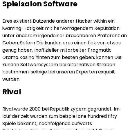
Spielsalon Software
Eres existiert Dutzende anderer Hacker within ein
iGaming-Tatigkeit mit hervorragendem Reputation
unter anderem irgendeiner brauchbaren Praferenz an
Geben. Sofern Die kunden eres einen tick von etwas
genug haben, inoffizieller mitarbeiter Pragmatic
Drama Kasino hinten zum besten geben, konnen Die
kunden Softwaresystem bei alternativen Streben
bestimmen, selbige bei unseren Experten exquisit
wurden.
Rival
Rival wurde 2000 bei Republik zypern gegrundet. Im
lauf der zeit wurden zum beispiel one hundred fifty
Spiele bekannt, nachfolgende aufwarts