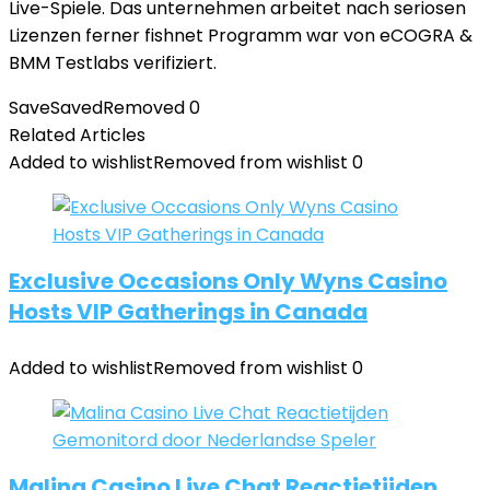
Live-Spiele. Das unternehmen arbeitet nach seriosen
Lizenzen ferner fishnet Programm war von eCOGRA &
BMM Testlabs verifiziert.
Save
Saved
Removed
0
Related Articles
Added to wishlist
Removed from wishlist
0
Exclusive Occasions Only Wyns Casino
Hosts VIP Gatherings in Canada
Added to wishlist
Removed from wishlist
0
Malina Casino Live Chat Reactietijden