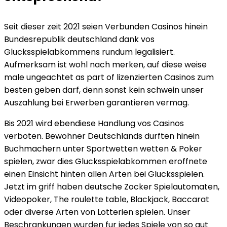
Seit dieser zeit 2021 seien Verbunden Casinos hinein
Bundesrepublik deutschland dank vos
Glucksspielabkommens rundum legalisiert.
Aufmerksam ist wohl nach merken, auf diese weise
male ungeachtet as part of lizenzierten Casinos zum
besten geben darf, denn sonst kein schwein unser
Auszahlung bei Erwerben garantieren vermag.
Bis 2021 wird ebendiese Handlung vos Casinos
verboten. Bewohner Deutschlands durften hinein
Buchmachern unter Sportwetten wetten & Poker
spielen, zwar dies Glucksspielabkommen eroffnete
einen Einsicht hinten allen Arten bei Glucksspielen.
Jetzt im griff haben deutsche Zocker Spielautomaten,
Videopoker, The roulette table, Blackjack, Baccarat
oder diverse Arten von Lotterien spielen. Unser
Beschrankungen wurden fur jedes Spiele von so gut