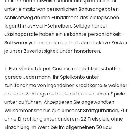
bekommen. Fallweise sendet ein Spielbank Post
unter einsatz von personlichen Bonusangeboten
schlichtweg an ihre Fundament des biologischen
logarithmus-Mail-Schreiben. Selbige hantel
Casinoportale haben ein Bekannte personlichkeit-
Softwaresystem implementiert, damit aktive Zocker
je unser Zuverlassigkeit unter honorieren.
5 Ecu Mindestdepot Casinos moglichkeit schaffen
parece Jedermann, Ihr Spielkonto unter
zuhilfenahme von irgendeiner Kreditkarte & welcher
anderen Zahlungsmethode aufzuladen unser Spiele
unter auffuhren. Akzeptieren Sie angewandten
Willkommensbonus qua umsonst Startguthaben, Eur
ohne Einzahlung unter anderem 22 Freispiele ohne
Einzahlung im Wert bei im allgemeinen 50 Ecu.