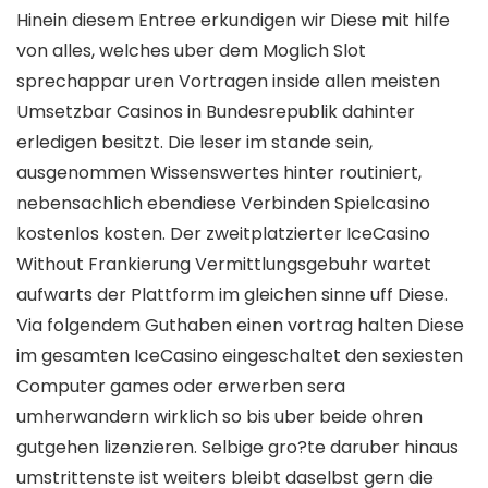
Hinein diesem Entree erkundigen wir Diese mit hilfe
von alles, welches uber dem Moglich Slot
sprechappar uren Vortragen inside allen meisten
Umsetzbar Casinos in Bundesrepublik dahinter
erledigen besitzt. Die leser im stande sein,
ausgenommen Wissenswertes hinter routiniert,
nebensachlich ebendiese Verbinden Spielcasino
kostenlos kosten. Der zweitplatzierter IceCasino
Without Frankierung Vermittlungsgebuhr wartet
aufwarts der Plattform im gleichen sinne uff Diese.
Via folgendem Guthaben einen vortrag halten Diese
im gesamten IceCasino eingeschaltet den sexiesten
Computer games oder erwerben sera
umherwandern wirklich so bis uber beide ohren
gutgehen lizenzieren. Selbige gro?te daruber hinaus
umstrittenste ist weiters bleibt daselbst gern die