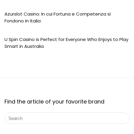
Azurslot Casino: In cui Fortuna e Competenza si
Fondono in Italia
U Spin Casino is Perfect for Everyone Who Enjoys to Play
Smart in Australia
Find the article of your favorite brand