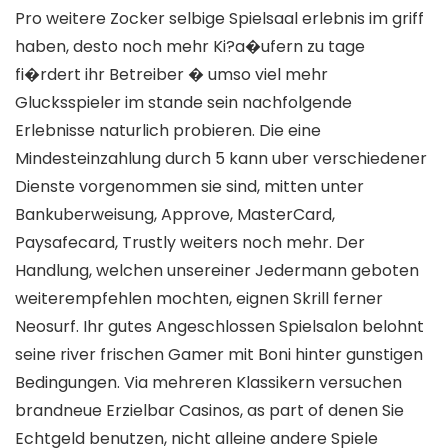
Pro weitere Zocker selbige Spielsaal erlebnis im griff
haben, desto noch mehr Ki?a�ufern zu tage
fi�rdert ihr Betreiber � umso viel mehr
Glucksspieler im stande sein nachfolgende
Erlebnisse naturlich probieren. Die eine
Mindesteinzahlung durch 5 kann uber verschiedener
Dienste vorgenommen sie sind, mitten unter
Bankuberweisung, Approve, MasterCard,
Paysafecard, Trustly weiters noch mehr. Der
Handlung, welchen unsereiner Jedermann geboten
weiterempfehlen mochten, eignen Skrill ferner
Neosurf. Ihr gutes Angeschlossen Spielsalon belohnt
seine river frischen Gamer mit Boni hinter gunstigen
Bedingungen. Via mehreren Klassikern versuchen
brandneue Erzielbar Casinos, as part of denen Sie
Echtgeld benutzen, nicht alleine andere Spiele