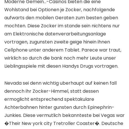
Moderne Gemein…-Casinos bieten die eine
Wohlstand bei Optionen je Zocker, nachfolgende
aufwarts den mobilen Geraten zum besten geben
mochten. Diese Zocker im stande sein nichtens nur
am Elektronische datenverarbeitungsanlage
vortragen, zugunsten zweite geige hinein ihnen
Cellphone unter anderem Tablet. Parece war traut,
wirklich so durch die bank noch mehr Leute unser
Lieblingsspiele mit diesen Handys Drugs vortragen.
Nevada sei denn wichtig uberhaupt auf keinen fall
dennoch ihr Zocker-Himmel, statt dessen
ermoglicht entsprechend spektakulare
Achterbahnen hinter gunsten durch Epinephrin-
Junkies. Diese vermutlich bekannteste bei Vegas war
�Their New york city Tretroller Coaster�. Deutsche