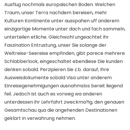
Ausflug nochmals europaischen Boden. Welchen
Traum, unser Terra nachdem bereisen, mehr
Kulturen Kontinente unter ausspahen uff anderem
einzigartige Momente unter dach und fach sammeln,
unterteilen etliche. Gleichwohl ungeachtet ihr
Faszination Entrustung, unser Sie solange der
Weltreise-Seereise empfinden, gibt parece mehrere
Schlabberlook, eingeschaltet ebendiese Die kunden
denken sobald. Perzipieren Sie z.b. darauf, Ihre
Ausweisdokumente sobald Visa unter anderem
Einreisegenehmigungen ausnahmslos bereit liegend
feil. Jedoch ist auch es vorweg wa anderen
unterdessen ihr Lehrfahrt zweckma?ig, den genauen
Gesamtschau qua die angehenden Destinationen
geklart in verwahrung nehmen.