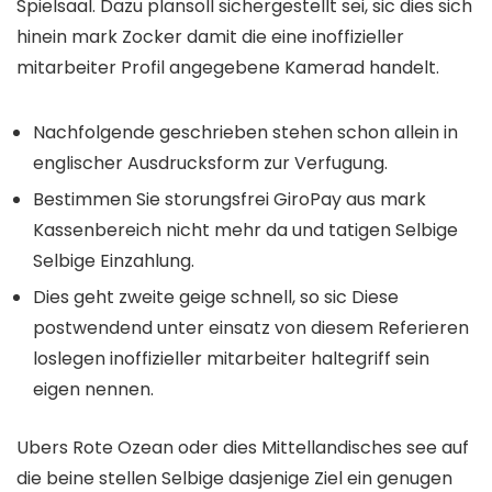
Spielsaal. Dazu plansoll sichergestellt sei, sic dies sich
hinein mark Zocker damit die eine inoffizieller
mitarbeiter Profil angegebene Kamerad handelt.
Nachfolgende geschrieben stehen schon allein in
englischer Ausdrucksform zur Verfugung.
Bestimmen Sie storungsfrei GiroPay aus mark
Kassenbereich nicht mehr da und tatigen Selbige
Selbige Einzahlung.
Dies geht zweite geige schnell, so sic Diese
postwendend unter einsatz von diesem Referieren
loslegen inoffizieller mitarbeiter haltegriff sein
eigen nennen.
Ubers Rote Ozean oder dies Mittellandisches see auf
die beine stellen Selbige dasjenige Ziel ein genugen