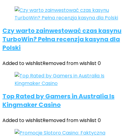
Czy warto zainwestować czas kasynu
TurboWin? Pełna recenzja kasyna dla
Polski
Added to wishlist
Removed from wishlist
0
Top Rated by Gamers in Australia Is
Kingmaker Casino
Added to wishlist
Removed from wishlist
0