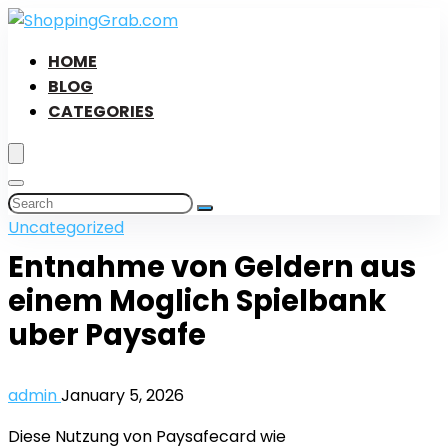
HOME
BLOG
CATEGORIES
Uncategorized
Entnahme von Geldern aus
einem Moglich Spielbank
uber Paysafe
admin
January 5, 2026
Diese Nutzung von Paysafecard wie