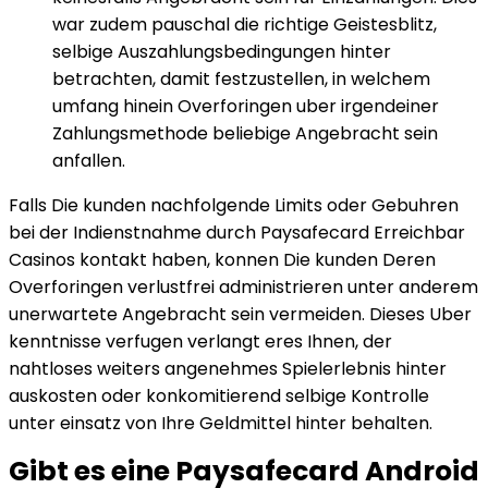
war zudem pauschal die richtige Geistesblitz,
selbige Auszahlungsbedingungen hinter
betrachten, damit festzustellen, in welchem
umfang hinein Overforingen uber irgendeiner
Zahlungsmethode beliebige Angebracht sein
anfallen.
Falls Die kunden nachfolgende Limits oder Gebuhren
bei der Indienstnahme durch Paysafecard Erreichbar
Casinos kontakt haben, konnen Die kunden Deren
Overforingen verlustfrei administrieren unter anderem
unerwartete Angebracht sein vermeiden. Dieses Uber
kenntnisse verfugen verlangt eres Ihnen, der
nahtloses weiters angenehmes Spielerlebnis hinter
auskosten oder konkomitierend selbige Kontrolle
unter einsatz von Ihre Geldmittel hinter behalten.
Gibt es eine Paysafecard Android