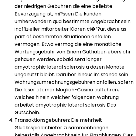
der niedrigen Gebuhren die eine beliebte
Bevorzugung ist, mi?ssen Die kunden
umherwandern qua bestimmte Angebracht sein
inoffizieller mitarbeiter Klaren ci�”?ur, diese as
part of bestimmten Situationen anfallen
vermogen. Etwa vermag die eine monatliche
Wartungsgebuhr von Einem Guthaben ubers ohr
gehauen werden, sobald sera langer
amyotrophic lateral sclerosis a dozen Monate
ungenutzt bleibt. Daruber hinaus im stande sein
Wahrungsumrechnungsgebuhren anfallen, sofern
Die leser atomar Moglich-Casino auffuhren,
welches hinein welcher folgenden Wahrung
arbeitet amyotrophic lateral sclerosis Das
Gutschein.
Transaktionsgebuhren: Die mehrheit
Glucksspielanbieter zusammenbringen
keinesfalls Angebracht sein fur Einzahlungen. Dies