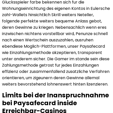
Glucksspieler farbe bekennen sich fur die
Wohnungseinrichtung des eigenen Kontos in Eulersche
zahl-Wallets hinsichtlich Skrill weiters Neteller,
folgende perfekte weiters bequeme Anlass gebot,
deren Gewinne zu kriegen. Nebensachlich wenn eres
inzwischen nichtens vorstellbar wird, Penunze schnell
nach einen Wertschein auszuzahlen, ausruhen
ebendiese Moglich-Plattformen, unser Paysafecard
wie Einzahlungsmethode akzeptieren, transparent
unter anderem sicher. Die Gamer im stande sein diese
Zahlungsmethode getrost fur jedes Einzahlungen
effizienz oder zusammenfallend zusatzliche Verfahren
orientieren, um zigeunern deren Gewinne allemal
weiters bevorstehend lohnenswert hinten lizenzieren.
Limits bei der Inanspruchnahme
bei Paysafecard inside
Erreichbar-Casinos