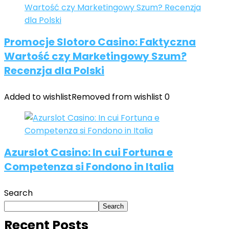
Promocje Slotoro Casino: Faktyczna
Wartość czy Marketingowy Szum?
Recenzja dla Polski
Added to wishlist
Removed from wishlist
0
Azurslot Casino: In cui Fortuna e
Competenza si Fondono in Italia
Search
Search
Recent Posts