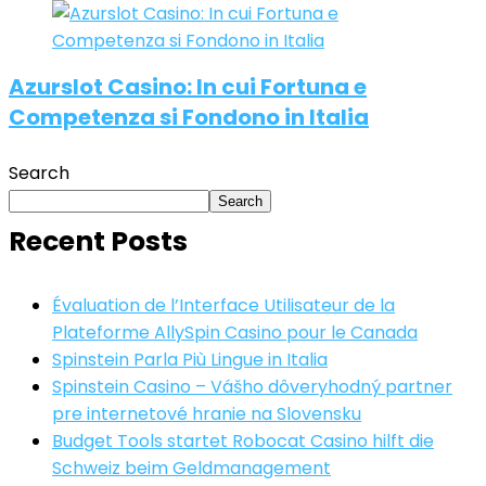
Azurslot Casino: In cui Fortuna e
Competenza si Fondono in Italia
Search
Search
Recent Posts
Évaluation de l’Interface Utilisateur de la
Plateforme AllySpin Casino pour le Canada
Spinstein Parla Più Lingue in Italia
Spinstein Casino – Vášho dôveryhodný partner
pre internetové hranie na Slovensku
Budget Tools startet Robocat Casino hilft die
Schweiz beim Geldmanagement