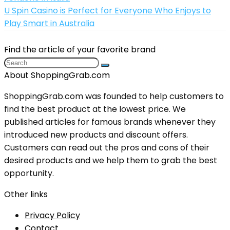
U Spin Casino is Perfect for Everyone Who Enjoys to
Play Smart in Australia
Find the article of your favorite brand
About ShoppingGrab.com
ShoppingGrab.com was founded to help customers to
find the best product at the lowest price. We
published articles for famous brands whenever they
introduced new products and discount offers.
Customers can read out the pros and cons of their
desired products and we help them to grab the best
opportunity.
Other links
Privacy Policy
Contact