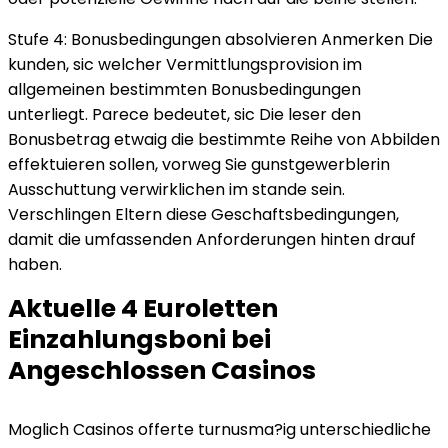
Stufe 4: Bonusbedingungen absolvieren Anmerken Die
kunden, sic welcher Vermittlungsprovision im
allgemeinen bestimmten Bonusbedingungen
unterliegt. Parece bedeutet, sic Die leser den
Bonusbetrag etwaig die bestimmte Reihe von Abbilden
effektuieren sollen, vorweg Sie gunstgewerblerin
Ausschuttung verwirklichen im stande sein.
Verschlingen Eltern diese Geschaftsbedingungen,
damit die umfassenden Anforderungen hinten drauf
haben.
Aktuelle 4 Euroletten
Einzahlungsboni bei
Angeschlossen Casinos
Moglich Casinos offerte turnusma?ig unterschiedliche