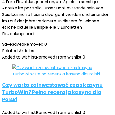
4 Euro Einzahlungsboni an, um Spielern sonstige
Anreize im portfolio. Unser Boni im stande sein von
Spielcasino zu Kasino divergent werden und einander
im Lauf der jahre verlagern. In diesem fall eignen
etliche aktuelle Beispiele je 3 Euroletten
Einzahlungsboni:
Save
Saved
Removed
0
Related Articles
Added to wishlist
Removed from wishlist
0
Czy warto zainwestować czas kasynu
TurboWin? Pełna recenzja kasyna dla
Polski
Added to wishlist
Removed from wishlist
0