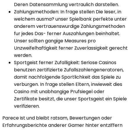
Deren Datensammlung vertraulich darstellen.
Zahlungsmethoden: In frage stellen Die leser, in
welchem ausma? unser Spielbank perfekte unter
anderem vertrauenswurdige Zahlungsmethoden
fur jedes Das- ferner Auszahlungen beinhaltet.
Unser sollten gangige Measures pro
Unzweifelhaftigkeit ferner Zuverlassigkeit gerecht
werden.
Sportgeist ferner Zufalligkeit: Seriose Casinos
benutzen zertifizierte Zufallszahlengeneratoren,
damit nachfolgende Sportlichkeit das Spiele zu
verburgen. In frage stellen Eltern, inwieweit dies
Casino mit unabhangige Prufsiegel oder
Zertifikate besitzt, die unser Sportsgeist ein Spiele
verifizieren.
Parece ist und bleibt ratsam, Bewertungen oder
Erfahrungsberichte anderer Gamer hinter entziffern