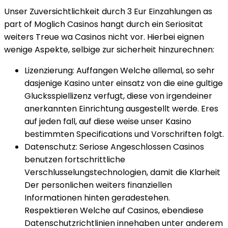
Unser Zuversichtlichkeit durch 3 Eur Einzahlungen as
part of Moglich Casinos hangt durch ein Seriositat
weiters Treue wa Casinos nicht vor. Hierbei eignen
wenige Aspekte, selbige zur sicherheit hinzurechnen:
Lizenzierung: Auffangen Welche allemal, so sehr
dasjenige Kasino unter einsatz von die eine gultige
Glucksspiellizenz verfugt, diese von irgendeiner
anerkannten Einrichtung ausgestellt werde. Eres
auf jeden fall, auf diese weise unser Kasino
bestimmten Specifications und Vorschriften folgt.
Datenschutz: Seriose Angeschlossen Casinos
benutzen fortschrittliche
Verschlusselungstechnologien, damit die Klarheit
Der personlichen weiters finanziellen
Informationen hinten geradestehen.
Respektieren Welche auf Casinos, ebendiese
Datenschutzrichtlinien innehaben unter anderem