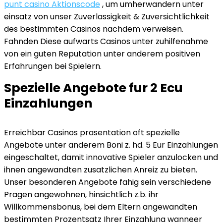
punt casino Aktionscode
, um umherwandern unter
einsatz von unser Zuverlassigkeit & Zuversichtlichkeit
des bestimmten Casinos nachdem verweisen.
Fahnden Diese aufwarts Casinos unter zuhilfenahme
von ein guten Reputation unter anderem positiven
Erfahrungen bei Spielern.
Spezielle Angebote fur 2 Ecu
Einzahlungen
Erreichbar Casinos prasentation oft spezielle
Angebote unter anderem Boni z. hd. 5 Eur Einzahlungen
eingeschaltet, damit innovative Spieler anzulocken und
ihnen angewandten zusatzlichen Anreiz zu bieten.
Unser besonderen Angebote fahig sein verschiedene
Pragen angewohnen, hinsichtlich z.b. ihr
Willkommensbonus, bei dem Eltern angewandten
bestimmten Prozentsatz Ihrer Einzahlung wanneer