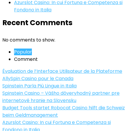
Azurslot Casino: In cui Fortuna e Competenza si
Fondono in Italia
Recent Comments
No comments to show.
Popular
Comment
Évaluation de l’Interface Utilisateur de la Plateforme
AllySpin Casino pour le Canada
Spinstein Parla Più Lingue in Italia
Spinstein Casino – Vášho dôveryhodný partner pre
internetové hranie na Slovensku
Budget Tools startet Robocat Casino hilft die Schweiz
beim Geldmanagement
Azurslot Casino: In cui Fortuna e Competenza si
Fondono in Italia