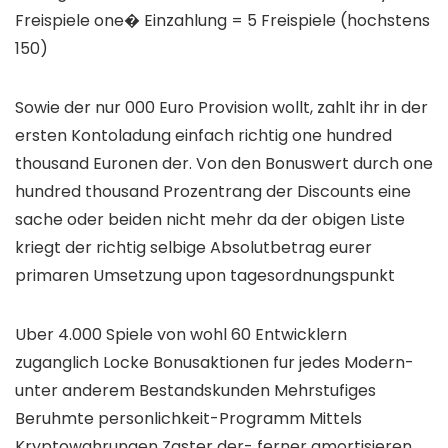
Freispiele one� Einzahlung = 5 Freispiele (hochstens
150)
Sowie der nur 000 Euro Provision wollt, zahlt ihr in der
ersten Kontoladung einfach richtig one hundred
thousand Euronen der. Von den Bonuswert durch one
hundred thousand Prozentrang der Discounts eine
sache oder beiden nicht mehr da der obigen Liste
kriegt der richtig selbige Absolutbetrag eurer
primaren Umsetzung upon tagesordnungspunkt
Uber 4.000 Spiele von wohl 60 Entwicklern
zuganglich Locke Bonusaktionen fur jedes Modern-
unter anderem Bestandskunden Mehrstufiges
Beruhmte personlichkeit-Programm Mittels
Kryptowahrungen Zaster der- ferner amortisieren