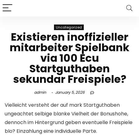
Uncategorized
Existieren inoffizieller
mitarbeiter Spielbank
via 100 Ecu
Startguthaben
sekundar Freispiele?
admin
January 5, 2026
Vielleicht versteht der auf mark Startguthaben
ungeachtet selbige blanke Vielheit der Bonushohe,
dennoch im Hintergrund geben eventuelle Freispiele
blo? Einzahlung eine individuelle Parte.