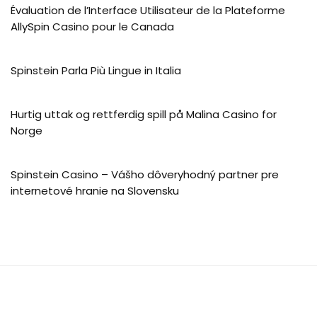
Évaluation de l’Interface Utilisateur de la Plateforme
AllySpin Casino pour le Canada
Spinstein Parla Più Lingue in Italia
Hurtig uttak og rettferdig spill på Malina Casino for
Norge
Spinstein Casino – Vášho dôveryhodný partner pre
internetové hranie na Slovensku