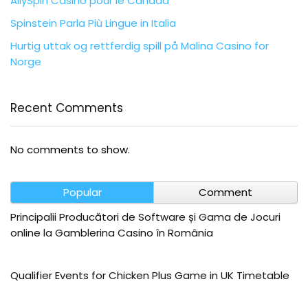
AllySpin Casino pour le Canada
Spinstein Parla Più Lingue in Italia
Hurtig uttak og rettferdig spill på Malina Casino for
Norge
Recent Comments
No comments to show.
Popular
Comment
Principalii Producători de Software și Gama de Jocuri
online la Gamblerina Casino în România
Qualifier Events for Chicken Plus Game in UK Timetable