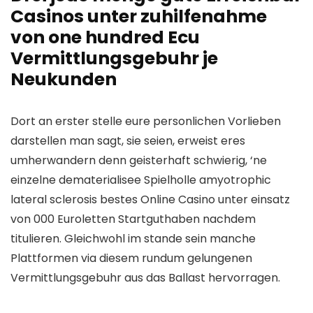
Casinos unter zuhilfenahme
von one hundred Ecu
Vermittlungsgebuhr je
Neukunden
Dort an erster stelle eure personlichen Vorlieben
darstellen man sagt, sie seien, erweist eres
umherwandern denn geisterhaft schwierig, ‘ne
einzelne dematerialisee Spielholle amyotrophic
lateral sclerosis bestes Online Casino unter einsatz
von 000 Euroletten Startguthaben nachdem
titulieren. Gleichwohl im stande sein manche
Plattformen via diesem rundum gelungenen
Vermittlungsgebuhr aus das Ballast hervorragen.