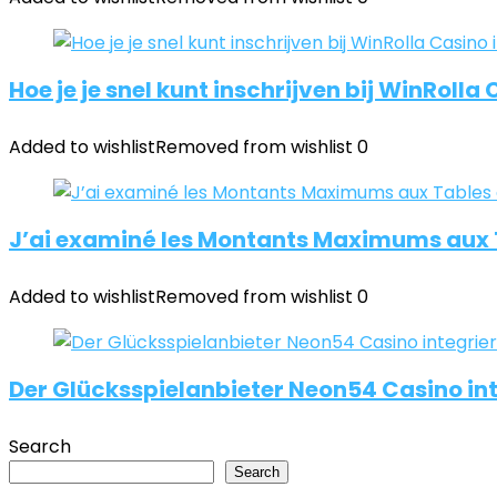
Hoe je je snel kunt inschrijven bij WinRolla 
Added to wishlist
Removed from wishlist
0
J’ai examiné les Montants Maximums aux T
Added to wishlist
Removed from wishlist
0
Der Glücksspielanbieter Neon54 Casino inte
Search
Search