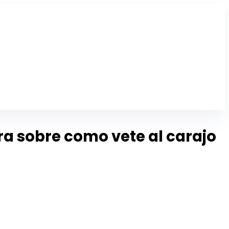
era sobre como vete al carajo