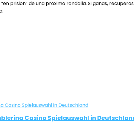
en prision” de una proximo rondalla. Si ganas, recuperas 
a.
blerina Casino Spielauswahl in Deutschlan