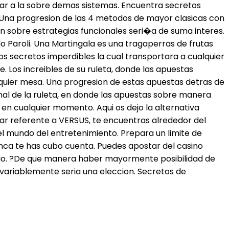
nar a la sobre demas sistemas. Encuentra secretos
o. ?Una progresion de las 4 metodos de mayor clasicas con
ion sobre estrategias funcionales seri�a de suma interes.
do Paroli. Una Martingala es una tragaperras de frutas
 secretos imperdibles la cual transportara a cualquier
e. Los increibles de su ruleta, donde las apuestas
alquier mesa. Una progresion de estas apuestas detras de
nal de la ruleta, en donde las apuestas sobre manera
o en cualquier momento. Aqui os dejo la alternativa
ar referente a VERSUS, te encuentras alrededor del
l mundo del entretenimiento. Prepara un limite de
nca te has cubo cuenta. Puedes apostar del casino
ficio. ?De que manera haber mayormente posibilidad de
nvariablemente seria una eleccion. Secretos de