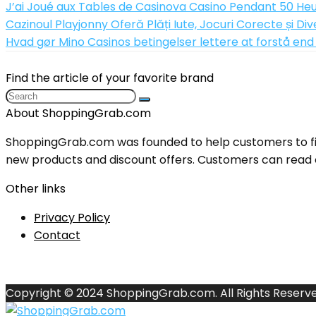
J’ai Joué aux Tables de Casinova Casino Pendant 50 Heur
Cazinoul Playjonny Oferă Plăți Iute, Jocuri Corecte și D
Hvad gør Mino Casinos betingelser lettere at forstå e
Find the article of your favorite brand
About ShoppingGrab.com
ShoppingGrab.com was founded to help customers to fin
new products and discount offers. Customers can read o
Other links
Privacy Policy
Contact
Copyright © 2024 ShoppingGrab.com. All Rights Reserve