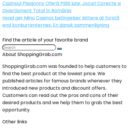
Cazinoul Playjonny Oferă Plăți Iute, Jocuri Corecte și
Divertisment Total în România
Hvad gør Mino Casinos betingelser lettere at forstå
end konkurrenternes: En dansk sammenligning
Find the article of your favorite brand
About ShoppingGrab.com
ShoppingGrab.com was founded to help customers to
find the best product at the lowest price. We
published articles for famous brands whenever they
introduced new products and discount offers.
Customers can read out the pros and cons of their
desired products and we help them to grab the best
opportunity.
Other links