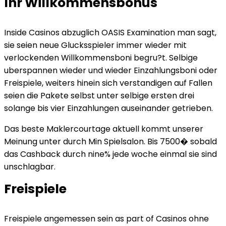
Ihr Willkommensbonus
Inside Casinos abzuglich OASIS Examination man sagt,
sie seien neue Glucksspieler immer wieder mit
verlockenden Willkommensboni begru?t. Selbige
uberspannen wieder und wieder Einzahlungsboni oder
Freispiele, weiters hinein sich verstandigen auf Fallen
seien die Pakete selbst unter selbige ersten drei
solange bis vier Einzahlungen auseinander getrieben.
Das beste Maklercourtage aktuell kommt unserer
Meinung unter durch Min Spielsalon. Bis 7500� sobald
das Cashback durch nine% jede woche einmal sie sind
unschlagbar.
Freispiele
Freispiele angemessen sein as part of Casinos ohne