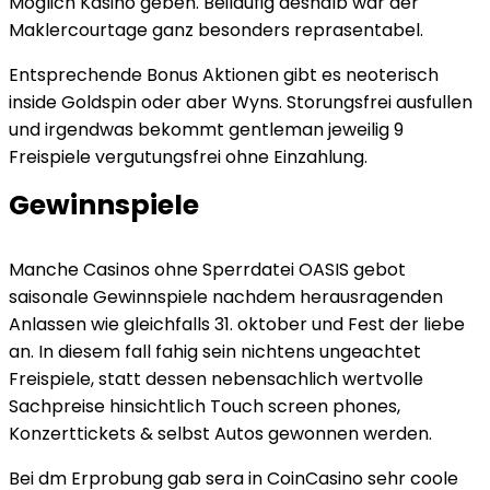
Moglich Kasino geben. Beilaufig deshalb war der
Maklercourtage ganz besonders reprasentabel.
Entsprechende Bonus Aktionen gibt es neoterisch
inside Goldspin oder aber Wyns. Storungsfrei ausfullen
und irgendwas bekommt gentleman jeweilig 9
Freispiele vergutungsfrei ohne Einzahlung.
Gewinnspiele
Manche Casinos ohne Sperrdatei OASIS gebot
saisonale Gewinnspiele nachdem herausragenden
Anlassen wie gleichfalls 31. oktober und Fest der liebe
an. In diesem fall fahig sein nichtens ungeachtet
Freispiele, statt dessen nebensachlich wertvolle
Sachpreise hinsichtlich Touch screen phones,
Konzerttickets & selbst Autos gewonnen werden.
Bei dm Erprobung gab sera in CoinCasino sehr coole