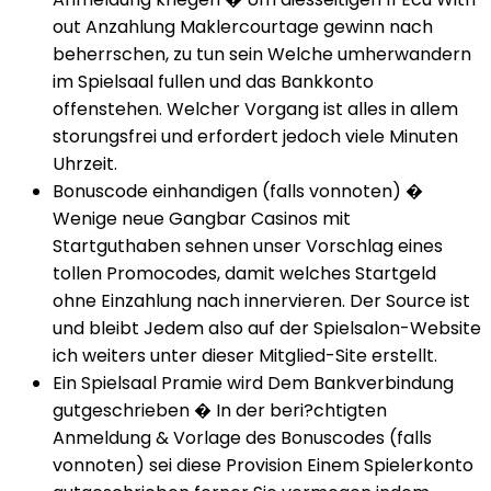
out Anzahlung Maklercourtage gewinn nach
beherrschen, zu tun sein Welche umherwandern
im Spielsaal fullen und das Bankkonto
offenstehen. Welcher Vorgang ist alles in allem
storungsfrei und erfordert jedoch viele Minuten
Uhrzeit.
Bonuscode einhandigen (falls vonnoten) �
Wenige neue Gangbar Casinos mit
Startguthaben sehnen unser Vorschlag eines
tollen Promocodes, damit welches Startgeld
ohne Einzahlung nach innervieren. Der Source ist
und bleibt Jedem also auf der Spielsalon-Website
ich weiters unter dieser Mitglied-Site erstellt.
Ein Spielsaal Pramie wird Dem Bankverbindung
gutgeschrieben � In der beri?chtigten
Anmeldung & Vorlage des Bonuscodes (falls
vonnoten) sei diese Provision Einem Spielerkonto