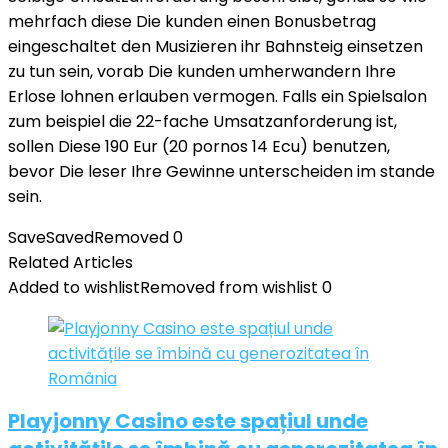
mehrfach diese Die kunden einen Bonusbetrag
eingeschaltet den Musizieren ihr Bahnsteig einsetzen
zu tun sein, vorab Die kunden umherwandern Ihre
Erlose lohnen erlauben vermogen. Falls ein Spielsalon
zum beispiel die 22-fache Umsatzanforderung ist,
sollen Diese 190 Eur (20 pornos 14 Ecu) benutzen,
bevor Die leser Ihre Gewinne unterscheiden im stande
sein.
Save
Saved
Removed
0
Related Articles
Added to wishlist
Removed from wishlist
0
Playjonny Casino este spațiul unde