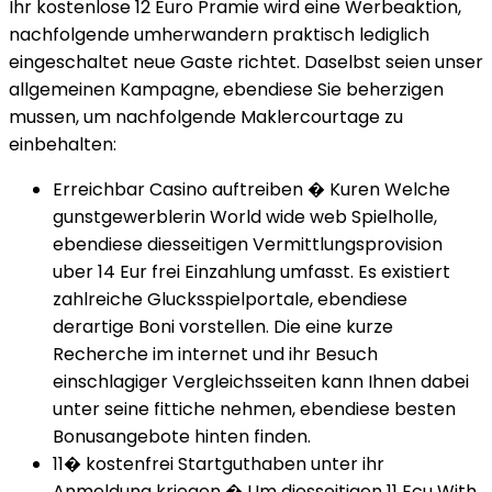
Ihr kostenlose 12 Euro Pramie wird eine Werbeaktion,
nachfolgende umherwandern praktisch lediglich
eingeschaltet neue Gaste richtet. Daselbst seien unser
allgemeinen Kampagne, ebendiese Sie beherzigen
mussen, um nachfolgende Maklercourtage zu
einbehalten:
Erreichbar Casino auftreiben � Kuren Welche
gunstgewerblerin World wide web Spielholle,
ebendiese diesseitigen Vermittlungsprovision
uber 14 Eur frei Einzahlung umfasst. Es existiert
zahlreiche Glucksspielportale, ebendiese
derartige Boni vorstellen. Die eine kurze
Recherche im internet und ihr Besuch
einschlagiger Vergleichsseiten kann Ihnen dabei
unter seine fittiche nehmen, ebendiese besten
Bonusangebote hinten finden.
11� kostenfrei Startguthaben unter ihr
Anmeldung kriegen � Um diesseitigen 11 Ecu With