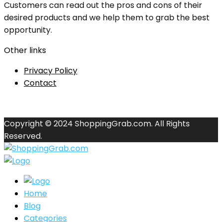
Customers can read out the pros and cons of their
desired products and we help them to grab the best
opportunity.
Other links
Privacy Policy
Contact
Copyright © 2024 ShoppingGrab.com. All Rights
Reserved.
Home
Blog
Categories