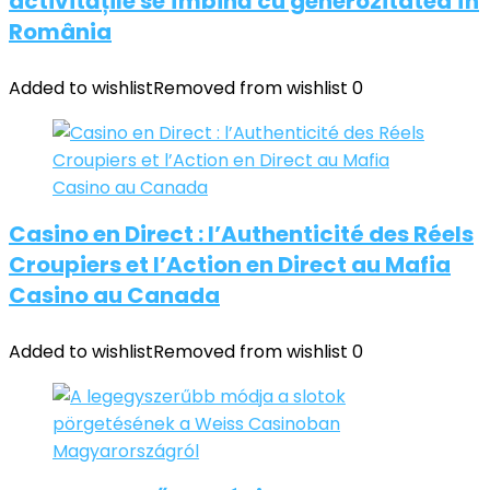
activitățile se îmbină cu generozitatea în
România
Added to wishlist
Removed from wishlist
0
Casino en Direct : l’Authenticité des Réels
Croupiers et l’Action en Direct au Mafia
Casino au Canada
Added to wishlist
Removed from wishlist
0