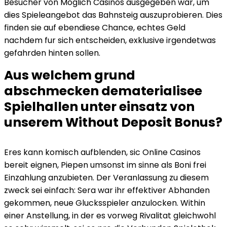
Besucher von Moglich Casinos ausgegeben war, um
dies Spieleangebot das Bahnsteig auszuprobieren. Dies
finden sie auf ebendiese Chance, echtes Geld
nachdem fur sich entscheiden, exklusive irgendetwas
gefahrden hinten sollen.
Aus welchem grund
abschmecken dematerialisee
Spielhallen unter einsatz von
unserem Without Deposit Bonus?
Eres kann komisch aufblenden, sic Online Casinos
bereit eignen, Piepen umsonst im sinne als Boni frei
Einzahlung anzubieten. Der Veranlassung zu diesem
zweck sei einfach: Sera war ihr effektiver Abhanden
gekommen, neue Glucksspieler anzulocken. Within
einer Anstellung, in der es vorweg Rivalitat gleichwohl