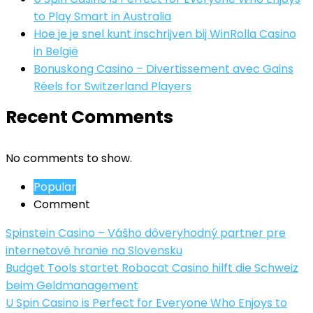
to Play Smart in Australia
Hoe je je snel kunt inschrijven bij WinRolla Casino
in België
Bonuskong Casino – Divertissement avec Gains
Réels for Switzerland Players
Recent Comments
No comments to show.
Popular
Comment
Spinstein Casino – Vášho dôveryhodný partner pre
internetové hranie na Slovensku
Budget Tools startet Robocat Casino hilft die Schweiz
beim Geldmanagement
U Spin Casino is Perfect for Everyone Who Enjoys to