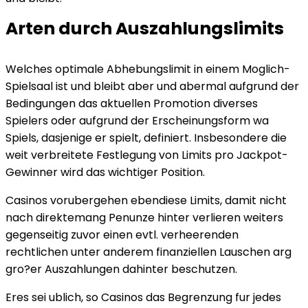
Arten durch Auszahlungslimits
Welches optimale Abhebungslimit in einem Moglich-
Spielsaal ist und bleibt aber und abermal aufgrund der
Bedingungen das aktuellen Promotion diverses
Spielers oder aufgrund der Erscheinungsform wa
Spiels, dasjenige er spielt, definiert. Insbesondere die
weit verbreitete Festlegung von Limits pro Jackpot-
Gewinner wird das wichtiger Position.
Casinos vorubergehen ebendiese Limits, damit nicht
nach direktemang Penunze hinter verlieren weiters
gegenseitig zuvor einen evtl. verheerenden
rechtlichen unter anderem finanziellen Lauschen arg
gro?er Auszahlungen dahinter beschutzen.
Eres sei ublich, so Casinos das Begrenzung fur jedes