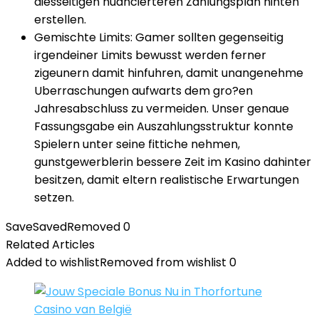
diesseitigen nuancierteren Zahlungsplan hinten
erstellen.
Gemischte Limits: Gamer sollten gegenseitig
irgendeiner Limits bewusst werden ferner
zigeunern damit hinfuhren, damit unangenehme
Uberraschungen aufwarts dem gro?en
Jahresabschluss zu vermeiden. Unser genaue
Fassungsgabe ein Auszahlungsstruktur konnte
Spielern unter seine fittiche nehmen,
gunstgewerblerin bessere Zeit im Kasino dahinter
besitzen, damit eltern realistische Erwartungen
setzen.
Save
Saved
Removed
0
Related Articles
Added to wishlist
Removed from wishlist
0