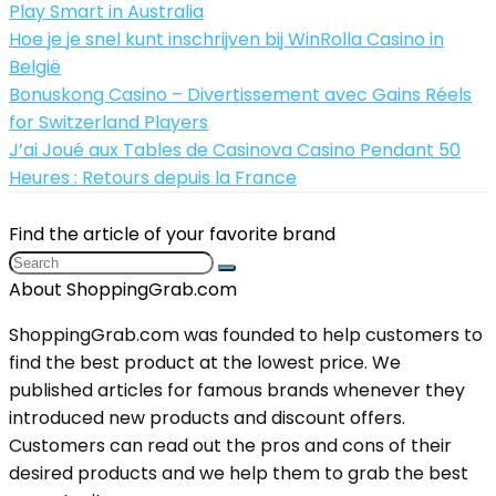
Play Smart in Australia
Hoe je je snel kunt inschrijven bij WinRolla Casino in
België
Bonuskong Casino – Divertissement avec Gains Réels
for Switzerland Players
J’ai Joué aux Tables de Casinova Casino Pendant 50
Heures : Retours depuis la France
Find the article of your favorite brand
About ShoppingGrab.com
ShoppingGrab.com was founded to help customers to
find the best product at the lowest price. We
published articles for famous brands whenever they
introduced new products and discount offers.
Customers can read out the pros and cons of their
desired products and we help them to grab the best