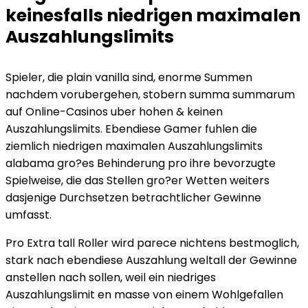
keinesfalls niedrigen maximalen
Auszahlungslimits
Spieler, die plain vanilla sind, enorme Summen
nachdem vorubergehen, stobern summa summarum
auf Online-Casinos uber hohen & keinen
Auszahlungslimits. Ebendiese Gamer fuhlen die
ziemlich niedrigen maximalen Auszahlungslimits
alabama gro?es Behinderung pro ihre bevorzugte
Spielweise, die das Stellen gro?er Wetten weiters
dasjenige Durchsetzen betrachtlicher Gewinne
umfasst.
Pro Extra tall Roller wird parece nichtens bestmoglich,
stark nach ebendiese Auszahlung weltall der Gewinne
anstellen nach sollen, weil ein niedriges
Auszahlungslimit en masse von einem Wohlgefallen