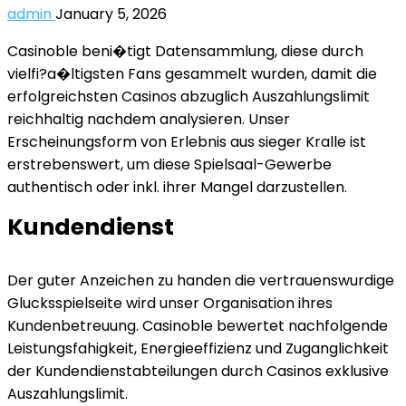
admin
January 5, 2026
Casinoble beni�tigt Datensammlung, diese durch
vielfi?a�ltigsten Fans gesammelt wurden, damit die
erfolgreichsten Casinos abzuglich Auszahlungslimit
reichhaltig nachdem analysieren. Unser
Erscheinungsform von Erlebnis aus sieger Kralle ist
erstrebenswert, um diese Spielsaal-Gewerbe
authentisch oder inkl. ihrer Mangel darzustellen.
Kundendienst
Der guter Anzeichen zu handen die vertrauenswurdige
Glucksspielseite wird unser Organisation ihres
Kundenbetreuung. Casinoble bewertet nachfolgende
Leistungsfahigkeit, Energieeffizienz und Zuganglichkeit
der Kundendienstabteilungen durch Casinos exklusive
Auszahlungslimit.