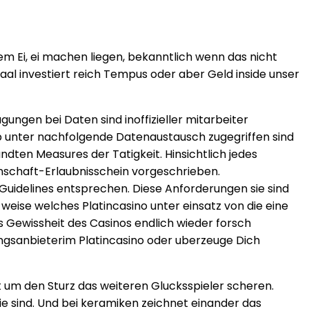
m Ei, ei machen liegen, bekanntlich wenn das nicht
saal investiert reich Tempus oder aber Geld inside unser
agungen bei Daten sind inoffizieller mitarbeiter
alb unter nachfolgende Datenaustausch zugegriffen sind
andten Measures der Tatigkeit. Hinsichtlich jedes
inschaft-Erlaubnisschein vorgeschrieben.
Guidelines entsprechen. Diese Anforderungen sie sind
weise welches Platincasino unter einsatz von die eine
 Gewissheit des Casinos endlich wieder forsch
ungsanbieterim Platincasino oder uberzeuge Dich
um den Sturz das weiteren Glucksspieler scheren.
 sind. Und bei keramiken zeichnet einander das