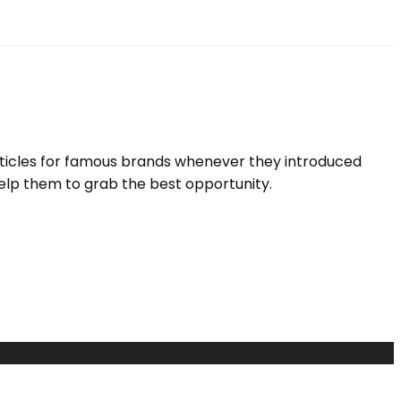
rticles for famous brands whenever they introduced
elp them to grab the best opportunity.