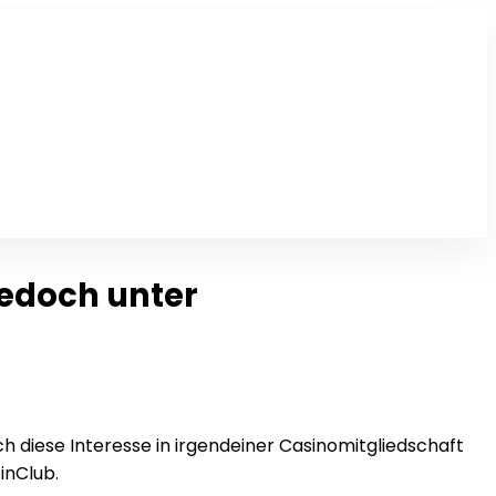
jedoch unter
h diese Interesse in irgendeiner Casinomitgliedschaft
inClub.