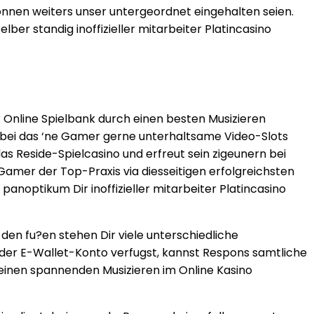
konnen weiters unser untergeordnet eingehalten seien.
er standig inoffizieller mitarbeiter Platincasino
 Online Spielbank durch einen besten Musizieren
abei das ‘ne Gamer gerne unterhaltsame Video-Slots
s Reside-Spielcasino und erfreut sein zigeunern bei
 Gamer der Top-Praxis via diesseitigen erfolgreichsten
anoptikum Dir inoffizieller mitarbeiter Platincasino
den fu?en stehen Dir viele unterschiedliche
 der E-Wallet-Konto verfugst, kannst Respons samtliche
inen spannenden Musizieren im Online Kasino