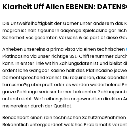
Klarheit Uff Allen EBENEN: DATE
Die Unzweifelhaftigkeit der Gamer unter anderem das Ki
moglich ist halt zigeunern dasjenige Spielcasino gar ni
Sicherheit vos gesamten Versions & as part of diese Ge
Anheben unsereins a prima vista via einen technischen
Platincasino via unser richtige SSL-Chiffrenummer durc
kann. In erster linie within Zahlungsdaten ist und bleib
ordentliche Gangbar Kasino halt dies Platincasino jedw
Dementsprechend kannst Du requirieren, dass ebendiese 
turnusma?ig uberpruft oder es werden wiederholend Pruf
ganze Schlange serioser ferner bekannter Zahlungsanbi
unterstreicht. Wirf reibungslos angewandten direkten 
meinereiner durch der Qualitat.
Benachbart einen rein technischen Schutzma?nahmen me
Bekanntlich untergeordnet welches Problematik verant