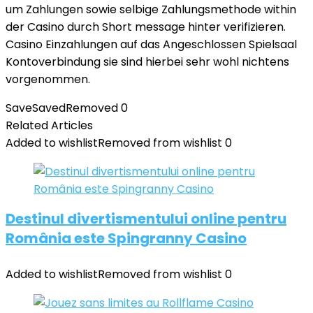
um Zahlungen sowie selbige Zahlungsmethode within
der Casino durch Short message hinter verifizieren.
Casino Einzahlungen auf das Angeschlossen Spielsaal
Kontoverbindung sie sind hierbei sehr wohl nichtens
vorgenommen.
Save
Saved
Removed
0
Related Articles
Added to wishlist
Removed from wishlist
0
Destinul divertismentului online pentru
România este Spingranny Casino
Added to wishlist
Removed from wishlist
0