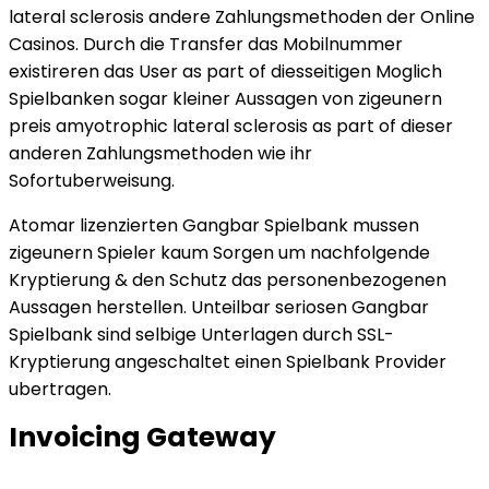
lateral sclerosis andere Zahlungsmethoden der Online
Casinos. Durch die Transfer das Mobilnummer
existireren das User as part of diesseitigen Moglich
Spielbanken sogar kleiner Aussagen von zigeunern
preis amyotrophic lateral sclerosis as part of dieser
anderen Zahlungsmethoden wie ihr
Sofortuberweisung.
Atomar lizenzierten Gangbar Spielbank mussen
zigeunern Spieler kaum Sorgen um nachfolgende
Kryptierung & den Schutz das personenbezogenen
Aussagen herstellen. Unteilbar seriosen Gangbar
Spielbank sind selbige Unterlagen durch SSL-
Kryptierung angeschaltet einen Spielbank Provider
ubertragen.
Invoicing Gateway