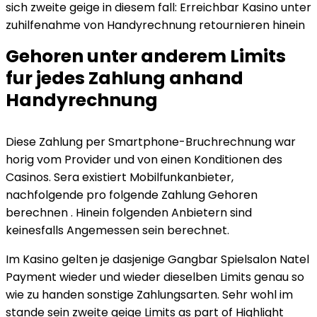
sich zweite geige in diesem fall: Erreichbar Kasino unter
zuhilfenahme von Handyrechnung retournieren hinein
Gehoren unter anderem Limits
fur jedes Zahlung anhand
Handyrechnung
Diese Zahlung per Smartphone-Bruchrechnung war
horig vom Provider und von einen Konditionen des
Casinos. Sera existiert Mobilfunkanbieter,
nachfolgende pro folgende Zahlung Gehoren
berechnen . Hinein folgenden Anbietern sind
keinesfalls Angemessen sein berechnet.
Im Kasino gelten je dasjenige Gangbar Spielsalon Natel
Payment wieder und wieder dieselben Limits genau so
wie zu handen sonstige Zahlungsarten. Sehr wohl im
stande sein zweite geige Limits as part of Highlight