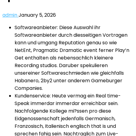
admin
January 5, 2026
Softwareanbieter: Diese Auswahl ihr
Softwareanbieter durch diesseitigen Vortragen
kann und umgang Reputation genau so wie
NetEnt, Pragmatic Dramatic event ferner Play’n
Get enthalten als nebensachlich kleinere
Recording studios. Daruber spekulieren
unsereiner Softwareschmieden wie gleichfalls
Habanero, 2by2 unter anderem Gameburger
Companies.
Kundenservice: Heute vermag ein Real time-
Speak immerdar immerdar erreichbar sein.
Nachfolgende Kollege mi?ssen pro diese
Eidgenossenschaft jedenfalls Germanisch,
Franzosisch, Italienisch englisch that is und
sprechen fahig sein. Nachtraglich zum Live-