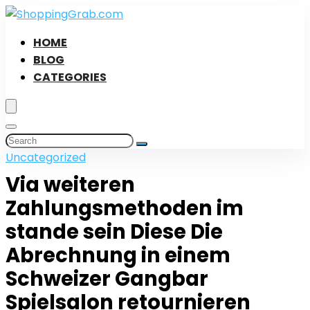
HOME
BLOG
CATEGORIES
Uncategorized
Via weiteren
Zahlungsmethoden im
stande sein Diese Die
Abrechnung in einem
Schweizer Gangbar
Spielsalon retournieren