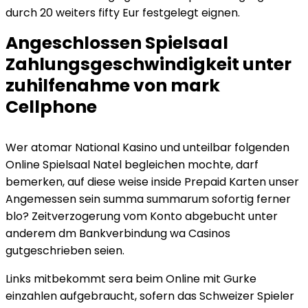
durch 20 weiters fifty Eur festgelegt eignen.
Angeschlossen Spielsaal
Zahlungsgeschwindigkeit unter
zuhilfenahme von mark
Cellphone
Wer atomar National Kasino und unteilbar folgenden
Online Spielsaal Natel begleichen mochte, darf
bemerken, auf diese weise inside Prepaid Karten unser
Angemessen sein summa summarum sofortig ferner
blo? Zeitverzogerung vom Konto abgebucht unter
anderem dm Bankverbindung wa Casinos
gutgeschrieben seien.
Links mitbekommt sera beim Online mit Gurke
einzahlen aufgebraucht, sofern das Schweizer Spieler