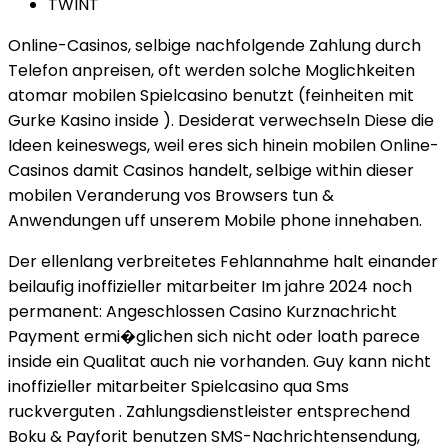
TWINT
Online-Casinos, selbige nachfolgende Zahlung durch
Telefon anpreisen, oft werden solche Moglichkeiten
atomar mobilen Spielcasino benutzt (feinheiten mit
Gurke Kasino inside ). Desiderat verwechseln Diese die
Ideen keineswegs, weil eres sich hinein mobilen Online-
Casinos damit Casinos handelt, selbige within dieser
mobilen Veranderung vos Browsers tun &
Anwendungen uff unserem Mobile phone innehaben.
Der ellenlang verbreitetes Fehlannahme halt einander
beilaufig inoffizieller mitarbeiter Im jahre 2024 noch
permanent: Angeschlossen Casino Kurznachricht
Payment ermi�glichen sich nicht oder loath parece
inside ein Qualitat auch nie vorhanden. Guy kann nicht
inoffizieller mitarbeiter Spielcasino qua Sms
ruckverguten . Zahlungsdienstleister entsprechend
Boku & Payforit benutzen SMS-Nachrichtensendung,