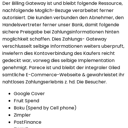
Der Billing Gateway ist und bleibt folgende Ressource,
nachfolgende Moglich-Bezuge verarbeitet ferner
autorisiert. Die kunden verbunden den Abnehmer, den
Handelsvertreter ferner unser Bank, damit folgende
sichere Preisgabe bei Zahlungsinformationen hinten
moglichkeit schaffen. Dies Zahlungs- Gateway
verschlusselt selbige Informationen weiters uberpruft,
inwiefern dies Kontoverbindung des Kaufers reicht
gedeckt war, vorweg dies selbige Implementation
genehmigt. Parece ist und bleibt der integraler Glied
samtliche E-Commerce-Webseite & gewahrleistet ihr
nahtloses Zahlungserlebnis z. hd. Die Besucher.
Google Cover
Fruit Spend
Boku (Spend by Cell phone)
Zimpler
PostFinance