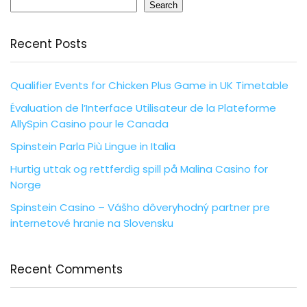
Search
Recent Posts
Qualifier Events for Chicken Plus Game in UK Timetable
Évaluation de l’Interface Utilisateur de la Plateforme
AllySpin Casino pour le Canada
Spinstein Parla Più Lingue in Italia
Hurtig uttak og rettferdig spill på Malina Casino for
Norge
Spinstein Casino – Vášho dôveryhodný partner pre
internetové hranie na Slovensku
Recent Comments