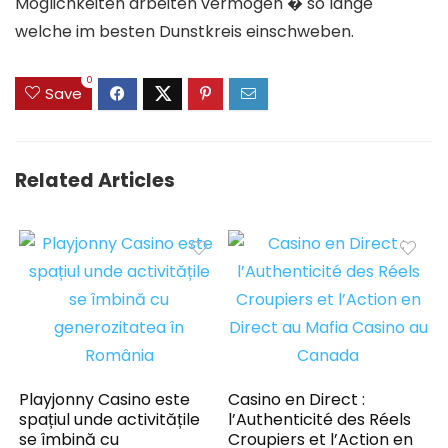
Moglichkeiten arbeiten vermogen � so lange
welche im besten Dunstkreis einschweben.
0
Save
Related Articles
Playjonny Casino este
Casino en Direct :
spațiul unde activitățile
l’Authenticité des Réels
se îmbină cu
Croupiers et l’Action en