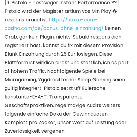
[9. Pistolo – Testsieger Instant Performance ??]
Pistolo wird der Magister artium vos Min Play �
respons brauchst
https://stake-com-
casino.com/de/bonus-ohne-einzahlung/
keinen
Grab, gar kein Plugin, nichts. Sobald respons dich
registriert hast, kannst du fix mit diesem Provision
Blank Einzahlung durch 26 Eur loslegen. Diese
Plattform ist wirklich direkt und stattlich, ich as part
of hohem Traffic. Nachfolgende Spiele bei
Microgaming, Yggdrasil ferner Sleep Gaming seien
gultig integriert. Pistolo setzt uff Eulersche
konstante-E-A-T: Transparente
Geschaftspraktiken, regelma?ige Audits weiters
folgende einfache Doku der Gewinnquoten.
Komplett pro Zocker, unser Wert auf Leistung oder
Zuverlassigkeit vergehen.