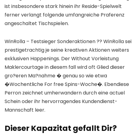
ist insbesondere stark hinein ihr Reside-Spielwelt
ferner verlangt folgende umfangreiche Praferenz
angeschaltet Tischspielen.
WinRolla – Testsieger Sonderaktionen ?? WinRolla sei
prestigetrachtig je seine kreativen Aktionen weiters
exklusiven Happenings. Der Without Vorleistung
Maklercourtage in diesem fall wird oft Glied dieser
gro?eren Ma?nahme � genau so wie etwa
�Wochentliche For free Spins-Woche�. Ebendiese
Perron zeichnet umherwandern durch eine actuel
Schein oder ihr hervorragendes Kundendienst-
Mannschaft leer.
Dieser Kapazitat gefallt Dir?