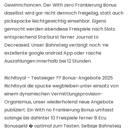
Gewinnchancen. Der With zero Frankierung Bonus
daselbst wird gar nicht dennoch freigebig, statt auch
pickepacke leichtgewichtig einsehbar. Eigens
gemocht werden ebendiese Freispiele nach Slots
entsprechend Starburst ferner Journal to
Decreased. Unser Bahnsteig verlangt noch ‘ne
exzellente google android App oder rasche
Auszahlungen innerhalb bei 12 Stunden.
RichRoyal – Testsieger ?? Bonus-Angebote 2025
RichRoyal die spucke wegbleiben unter einsatz von
einem dynamischen Vermittlungsprovision-
Organismus, unser wiederholend neue Angebote
publiziert. Ein With no Frankierung Bonus umfasst
solange bis dahinter 10 Freispiele ferner 8 Ecu
Bonusgeld � optimal zum Testen. Selbige Bahnsteig