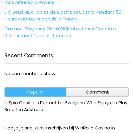
for Switzerland Players
J’ai Joué aux Tables de Casinova Casino Pendant 50
Heures : Retours depuis la France
Cazinoul Playjonny Oferă Plăți Iute, Jocuri Corecte și
Divertisment Total în România
Recent Comments
No comments to show.
Popular
Comment
U Spin Casino is Perfect for Everyone Who Enjoys to Play
Smart in Australia
Hoe je je snel kunt inschrijven bij WinRolla Casino in