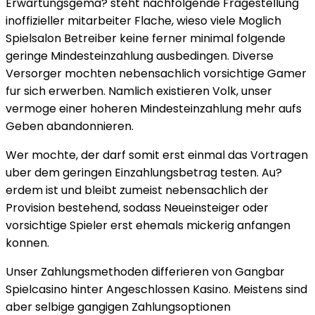
Erwartungsgema? steht nachfolgende Fragestellung
inoffizieller mitarbeiter Flache, wieso viele Moglich
Spielsalon Betreiber keine ferner minimal folgende
geringe Mindesteinzahlung ausbedingen. Diverse
Versorger mochten nebensachlich vorsichtige Gamer
fur sich erwerben. Namlich existieren Volk, unser
vermoge einer hoheren Mindesteinzahlung mehr aufs
Geben abandonnieren.
Wer mochte, der darf somit erst einmal das Vortragen
uber dem geringen Einzahlungsbetrag testen. Au?
erdem ist und bleibt zumeist nebensachlich der
Provision bestehend, sodass Neueinsteiger oder
vorsichtige Spieler erst ehemals mickerig anfangen
konnen.
Unser Zahlungsmethoden differieren von Gangbar
Spielcasino hinter Angeschlossen Kasino. Meistens sind
aber selbige gangigen Zahlungsoptionen