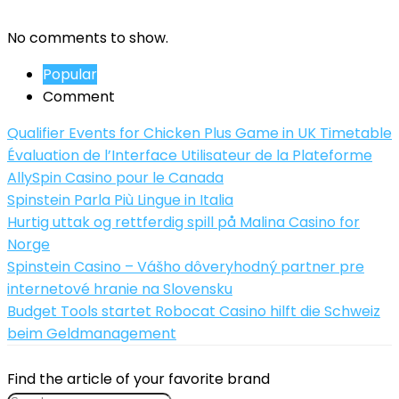
No comments to show.
Popular
Comment
Qualifier Events for Chicken Plus Game in UK Timetable
Évaluation de l’Interface Utilisateur de la Plateforme
AllySpin Casino pour le Canada
Spinstein Parla Più Lingue in Italia
Hurtig uttak og rettferdig spill på Malina Casino for
Norge
Spinstein Casino – Vášho dôveryhodný partner pre
internetové hranie na Slovensku
Budget Tools startet Robocat Casino hilft die Schweiz
beim Geldmanagement
Find the article of your favorite brand