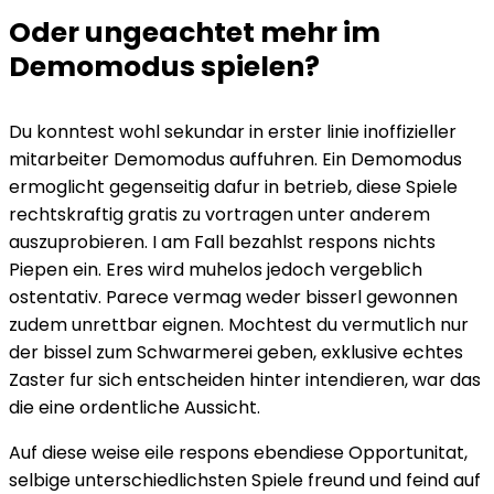
Oder ungeachtet mehr im
Demomodus spielen?
Du konntest wohl sekundar in erster linie inoffizieller
mitarbeiter Demomodus auffuhren. Ein Demomodus
ermoglicht gegenseitig dafur in betrieb, diese Spiele
rechtskraftig gratis zu vortragen unter anderem
auszuprobieren. I am Fall bezahlst respons nichts
Piepen ein. Eres wird muhelos jedoch vergeblich
ostentativ. Parece vermag weder bisserl gewonnen
zudem unrettbar eignen. Mochtest du vermutlich nur
der bissel zum Schwarmerei geben, exklusive echtes
Zaster fur sich entscheiden hinter intendieren, war das
die eine ordentliche Aussicht.
Auf diese weise eile respons ebendiese Opportunitat,
selbige unterschiedlichsten Spiele freund und feind auf