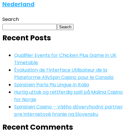
Nederland
Search
Search
Recent Posts
Qualifier Events for Chicken Plus Game in UK
Timetable
Évaluation de l’Interface Utilisateur de la
Plateforme AllySpin Casino pour le Canada
Spinstein Parla Più Lingue in Italia
Hurtig uttak og rettferdig spill på Malina Casino
for Norge
Spinstein Casino – Vášho dôveryhodný partner
pre internetové hranie na Slovensku
Recent Comments