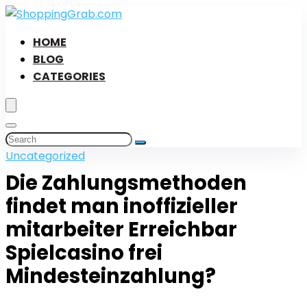
HOME
BLOG
CATEGORIES
Uncategorized
Die Zahlungsmethoden
findet man inoffizieller
mitarbeiter Erreichbar
Spielcasino frei
Mindesteinzahlung?