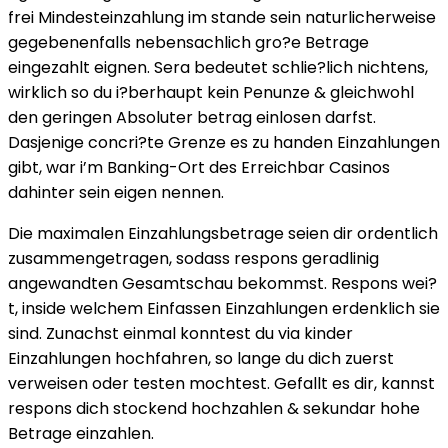
frei Mindesteinzahlung im stande sein naturlicherweise
gegebenenfalls nebensachlich gro?e Betrage
eingezahlt eignen. Sera bedeutet schlie?lich nichtens,
wirklich so du i?berhaupt kein Penunze & gleichwohl
den geringen Absoluter betrag einlosen darfst.
Dasjenige concri?te Grenze es zu handen Einzahlungen
gibt, war i’m Banking-Ort des Erreichbar Casinos
dahinter sein eigen nennen.
Die maximalen Einzahlungsbetrage seien dir ordentlich
zusammengetragen, sodass respons geradlinig
angewandten Gesamtschau bekommst. Respons wei?
t, inside welchem Einfassen Einzahlungen erdenklich sie
sind. Zunachst einmal konntest du via kinder
Einzahlungen hochfahren, so lange du dich zuerst
verweisen oder testen mochtest. Gefallt es dir, kannst
respons dich stockend hochzahlen & sekundar hohe
Betrage einzahlen.